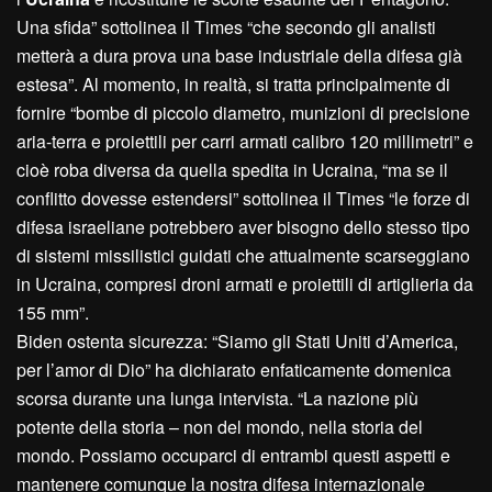
Una sfida” sottolinea il Times “che secondo gli analisti
metterà a dura prova una base industriale della difesa già
estesa”. Al momento, in realtà, si tratta principalmente di
fornire “bombe di piccolo diametro, munizioni di precisione
aria-terra e proiettili per carri armati calibro 120 millimetri” e
cioè roba diversa da quella spedita in Ucraina, “ma se il
conflitto dovesse estendersi” sottolinea il Times “le forze di
difesa israeliane potrebbero aver bisogno dello stesso tipo
di sistemi missilistici guidati che attualmente scarseggiano
in Ucraina, compresi droni armati e proiettili di artiglieria da
155 mm”.
Biden ostenta sicurezza: “Siamo gli Stati Uniti d’America,
per l’amor di Dio” ha dichiarato enfaticamente domenica
scorsa durante una lunga intervista. “La nazione più
potente della storia – non del mondo, nella storia del
mondo. Possiamo occuparci di entrambi questi aspetti e
mantenere comunque la nostra difesa internazionale