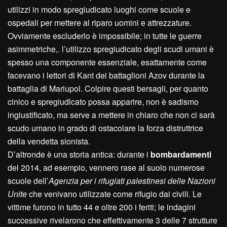
utilizzi in modo spregiudicato luoghi come scuole e
ospedali per mettere al riparo uomini e attrezzature.
Ovviamente escluderlo è impossibile; in tutte le guerre
asimmetriche,. l’utilizzo spregiudicato degli scudi umani è
spesso una componente essenziale, esattamente come
facevano i lettori di Kant dei battaglioni Azov durante la
battaglia di Mariupol. Colpire questi bersagli, per quanto
cinico e spregiudicato possa apparire, non è sadismo
ingiustificato, ma serve a mettere in chiaro che non ci sarà
scudo umano in grado di ostacolare la forza distruttrice
della vendetta sionista.
D’altronde è una storia antica: durante i
bombardamenti
del 2014, ad esempio, vennero rase al suolo numerose
scuole dell’
A
genzia per i rifugiati palestinesi delle
N
azioni
U
nite
che venivano utilizzate come rifugio dai civili. Le
vittime furono in tutto 44 e oltre 200 i feriti; le indagini
successive rivelarono che effettivamente 3 delle 7 strutture