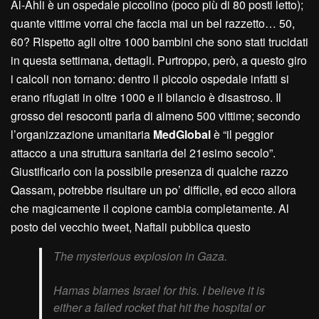
Al-Ahli è un ospedale piccolino (poco più di 80 posti letto);
quante vittime vorrai che faccia mai un bel razzetto… 50,
60? Rispetto agli oltre 1000 bambini che sono stati trucidati
in questa settimana, dettagli. Purtroppo, però, a questo giro
i calcoli non tornano: dentro il piccolo ospedale infatti si
erano rifugiati in oltre 1000 e il bilancio è disastroso. Il
grosso dei resoconti parla di almeno 500 vittime; secondo
l’organizzazione umanitaria
MedGlobal
è “il peggior
attacco a una struttura sanitaria del 21esimo secolo”.
Giustificarlo con la possibile presenza di qualche razzo
Qassam, potrebbe risultare un po’ difficile, ed ecco allora
che magicamente il copione cambia completamente. Al
posto del vecchio tweet, Naftali pubblica questo
The mysterious explosion in Gaza.
Hamas blames Israel for this. I believe it is
either a failed rocket that hit the hospital or