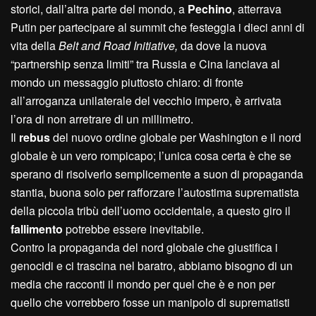
storici, dall’altra parte del mondo, a
Pechino
, atterrava
Putin per partecipare al summit che festeggia i dieci anni di
vita della
Belt and Road Initiative,
da dove la nuova
“partnership senza limiti” tra Russia e Cina lanciava al
mondo un messaggio piuttosto chiaro: di fronte
all’arroganza unilaterale del vecchio impero, è arrivata
l’ora di non arretrare di un millimetro.
Il
rebus
del nuovo ordine globale per Washington e il nord
globale è un vero rompicapo; l’unica cosa certa è che se
sperano di risolverlo semplicemente a suon di propaganda
stantia, buona solo per rafforzare l’autostima suprematista
della piccola tribù dell’uomo occidentale, a questo giro il
fallimento
potrebbe essere inevitabile.
Contro la propaganda del nord globale che giustifica i
genocidi e ci trascina nel baratro, abbiamo bisogno di un
media che racconti il mondo per quel che è e non per
quello che vorrebbero fosse un manipolo di suprematisti