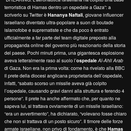
terroristica di Hamas dentro un ospedale a Gaza”: a
scriverlo su Twitter è
H
ananya
N
aftali
, giovane influencer
israeliano diventato ultra-popolare a suon di boutade
islamofobe e suprematiste e che da poco è entrato
ufficialmente a far parte del team digitale preposto alla
propaganda online del governo più reazionario della storia
del paese. Pochi minuti prima, una gigantesca esplosione
aveva letteralmente raso al suolo l’
ospedale
Al-Ahli Arab
di Gaza. Non era la prima volta: come ha rivelato alla BBC
il prete della diocesi anglicana proprietaria dell’ospedale,
infatti, “sabato scorso un missile aveva già colpito
l’ospedale, causando gravi danni alla struttura e ferendo 4
persone”. Il prete ha anche affermato che, per quanto ne
sapeva lui, si trattava ovviamente di un missile israeliano:
“era un avvertimento”, ha dichiarato, “volevano fosse chiaro
che non si trattava di un posto sicuro”. Il timore delle forze
armate israeliane, non privo di fondamento, è che
Hamas