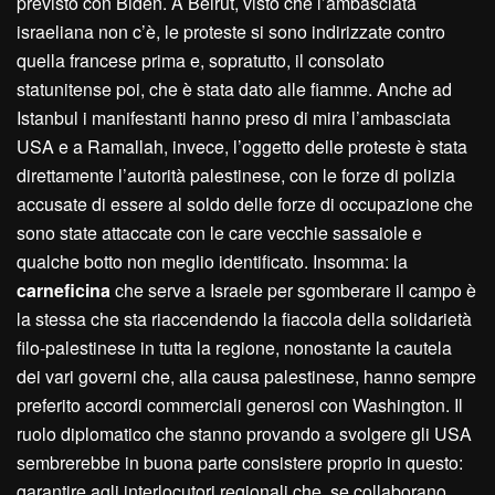
previsto con Biden. A Beirut, visto che l’ambasciata
israeliana non c’è, le proteste si sono indirizzate contro
quella francese prima e, sopratutto, il consolato
statunitense poi, che è stata dato alle fiamme. Anche ad
Istanbul i manifestanti hanno preso di mira l’ambasciata
USA e a Ramallah, invece, l’oggetto delle proteste è stata
direttamente l’autorità palestinese, con le forze di polizia
accusate di essere al soldo delle forze di occupazione che
sono state attaccate con le care vecchie sassaiole e
qualche botto non meglio identificato. Insomma: la
carneficina
che serve a Israele per sgomberare il campo è
la stessa che sta riaccendendo la fiaccola della solidarietà
filo-palestinese in tutta la regione, nonostante la cautela
dei vari governi che, alla causa palestinese, hanno sempre
preferito accordi commerciali generosi con Washington. Il
ruolo diplomatico che stanno provando a svolgere gli USA
sembrerebbe in buona parte consistere proprio in questo:
garantire agli interlocutori regionali che, se collaborano,