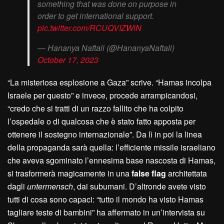
something that was done on purpose in
order to get international support.
pic.twitter.com/RCUQVIZWiN
— Hananya Naftali (@HananyaNaftali)
October 17, 2023
“La misteriosa esplosione a Gaza” scrive. “Hamas incolpa
Israele per questo” e invece, procede arrampicandosi,
“credo che si tratti di un razzo fallito che ha colpito
l’ospedale o di qualcosa che è stato fatto apposta per
ottenere il sostegno internazionale”. Da lì in poi la linea
della propaganda sarà quella: l’efficiente missile israeliano
che aveva sgominato l’ennesima base nascosta di Hamas,
si trasformerà magicamente in una
false flag
architettata
dagli
untermensch
, dai subumani. D’altronde avete visto
tutti di cosa sono capaci: “tutto il mondo ha visto Hamas
tagliare teste di bambini” ha affermato in un’intervista su