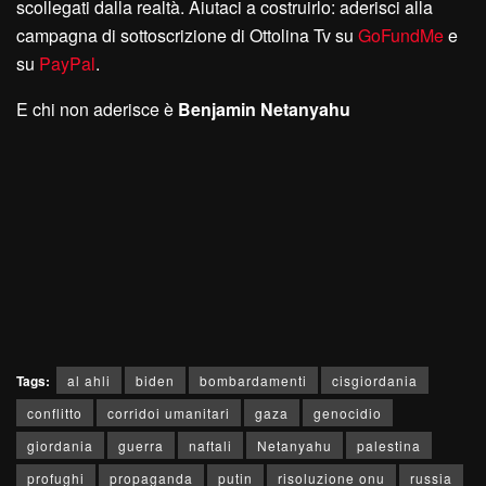
scollegati dalla realtà. Aiutaci a costruirlo: aderisci alla
campagna di sottoscrizione di Ottolina Tv su
GoFundMe
e
su
PayPal
.
E chi non aderisce è
Benjamin Netanyahu
Tags:
al ahli
biden
bombardamenti
cisgiordania
conflitto
corridoi umanitari
gaza
genocidio
giordania
guerra
naftali
Netanyahu
palestina
profughi
propaganda
putin
risoluzione onu
russia