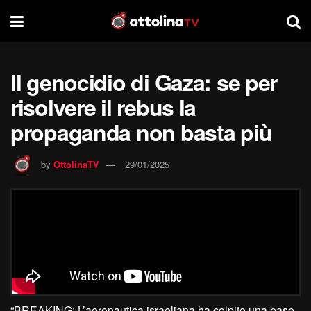
Il genocidio di Gaza: se per
risolvere il rebus la
propaganda non basta più
by
OttolinaTV
29/01/2025
“BREAKING: L’aeronautica israeliana ha colpito una base