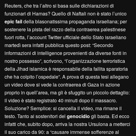
Reuters, che tra l’altro si basa sulle dichiarazioni di
funzionari di Hamas? Quello di Naftali non è stato l’unico
epic fail
della blasonatissima propaganda israeliana; per
sostenere la pista del razzo della contraerea palestinese
fuori rotta, l’account Twitter ufficiale dello Stato israeliano
martedì sera infatti pubblica questo post: “Secondo
informazioni di intelligence provenienti da diverse fonti in
nostro possesso”, scrivono, “l’organizzazione terroristica
della Jihad islamica è responsabile della fallita sparatoria
che ha colpito l’ospedale”. A prova di questa tesi allegano
un video dove si vede la contraerea di Gaza in azione
proprio in quell’area, ma gli è sfuggito un piccolo dettaglio:
il video è stato registrato 40 minuti dopo il massacro.
Soluzione? Semplice: si cancella il video, ma rimane il
testo. Tanto ai sostenitori del
genocidio
gli basta. Ed ecco
infatti che, subito dopo, arriva la nostra Ursulona a metterci
il suo carico da 90: a “causare immense sofferenze al