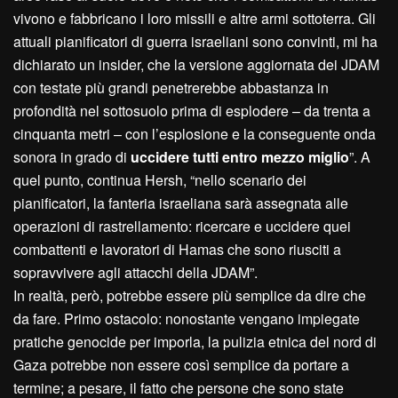
vivono e fabbricano i loro missili e altre armi sottoterra. Gli
attuali pianificatori di guerra israeliani sono convinti, mi ha
dichiarato un insider, che la versione aggiornata dei JDAM
con testate più grandi penetrerebbe abbastanza in
profondità nel sottosuolo prima di esplodere – da trenta a
cinquanta metri – con l’esplosione e la conseguente onda
sonora in grado di
uccidere tutti entro mezzo miglio
”. A
quel punto, continua Hersh, “nello scenario dei
pianificatori, la fanteria israeliana sarà assegnata alle
operazioni di rastrellamento: ricercare e uccidere quei
combattenti e lavoratori di Hamas che sono riusciti a
sopravvivere agli attacchi della JDAM”.
In realtà, però, potrebbe essere più semplice da dire che
da fare. Primo ostacolo: nonostante vengano impiegate
pratiche genocide per imporla, la pulizia etnica del nord di
Gaza potrebbe non essere così semplice da portare a
termine; a pesare, il fatto che persone che sono state