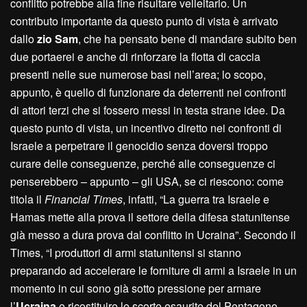
conflitto potrebbe alla fine risultare velleitario. Un
contributo importante da questo punto di vista è arrivato
dallo
zio Sam
, che ha pensato bene di mandare subito ben
due portaerei e anche di rinforzare la flotta di caccia
presenti nelle sue numerose basi nell’area; lo scopo,
appunto, è quello di funzionare da deterrenti nei confronti
di attori terzi che si fossero messi in testa strane idee. Da
questo punto di vista, un incentivo diretto nei confronti di
Israele a perpetrare il genocidio senza doversi troppo
curare delle conseguenze, perché alle conseguenze ci
penserebbero – appunto – gli USA, se ci riescono: come
titola il
Financial Times
, infatti, “La guerra tra Israele e
Hamas mette alla prova il settore della difesa statunitense
già messo a dura prova dal conflitto in Ucraina”. Secondo il
Times, “I produttori di armi statunitensi si stanno
preparando ad accelerare le forniture di armi a Israele in un
momento in cui sono già sotto pressione per armare
l’
Ucraina
e ricostituire le scorte esaurite del Pentagono.