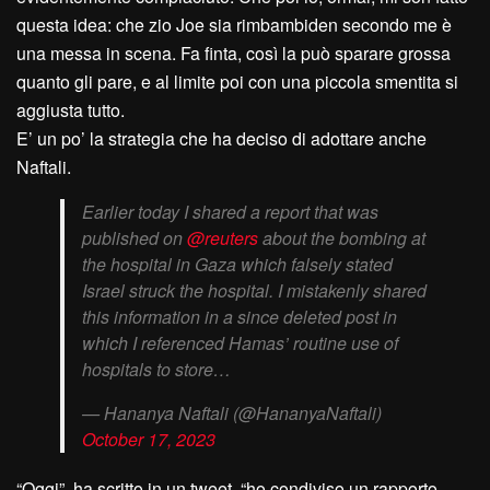
questa idea: che zio Joe sia rimbambiden secondo me è
una messa in scena. Fa finta, così la può sparare grossa
quanto gli pare, e al limite poi con una piccola smentita si
aggiusta tutto.
E’ un po’ la strategia che ha deciso di adottare anche
Naftali.
Earlier today I shared a report that was
published on
@reuters
about the bombing at
the hospital in Gaza which falsely stated
Israel struck the hospital. I mistakenly shared
this information in a since deleted post in
which I referenced Hamas’ routine use of
hospitals to store…
— Hananya Naftali (@HananyaNaftali)
October 17, 2023
“Oggi”, ha scritto in un tweet, “ho condiviso un rapporto