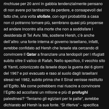
rinchiuse per 20 anni in gabbia tendenzialmente pensano
di non avere poi tantissimo da perdere, e consapevoli del
fatto che, una volta
sfollate
, con ogni probabilità a casa
non ci potranno tornare più, sembrano quasi più propense
ad andare incontro alla morte che non a soddisfare i
desiderata di Tel Aviv. Ma, sostiene Hersh, c’è anche
dell’altro: una fonte interna al governo israeliano, infatti,
avrebbe confidato ad Hersh che Israele sta cercando di
convincere il
Qatar
a finanziare una tendopoli per i rifugiati
subito oltre il valico di Rafah. Nello specifico, il vecchio sito
di Yamit, colonizzato da Israele dopo la guerra dei 6 giorni
del 1967 e poi evacuato e raso al suolo dagli israeliani
stessi nel 1982, subito prima che il Sinai venisse restituito
all’Egitto. Ma come potrebbero mai riuscire a convincere
l’Egitto ad accollarsi un milione e più di
profughi
palestinesi? “Teniamo gli egiziani per le palle”, avrebbe
dichiarato ad Hersh la sua fonte. “Si riferiva” – specifica