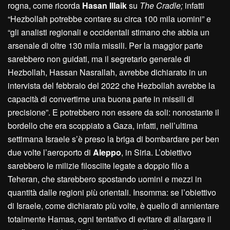
rogna, come ricorda
Hasan Illaik
su
The Cradle;
infatti
“Hezbollah potrebbe contare su circa 100 mila uomini” e
“gli analisti regionali e occidentali stimano che abbia un
arsenale di oltre 130 mila missili. Per la maggior parte
sarebbero non guidati, ma il segretario generale di
Hezbollah, Hassan Nasrallah, avrebbe dichiarato in un
intervista del febbraio del 2022 che Hezbollah avrebbe la
capacità di convertirne una buona parte in missili di
precisione”. E potrebbero non essere da soli: nonostante il
bordello che era scoppiato a Gaza, infatti, nell’ultima
settimana Israele s’è preso la briga di bombardare per ben
due volte l’aeroporto di
Aleppo
, in Siria. L’obiettivo
sarebbero le milizie filosciite legate a doppio filo a
Teheran, che starebbero spostando uomini e mezzi in
quantità dalle regioni più orientali. Insomma: se l’obiettivo
di Israele, come dichiarato più volte, è quello di annientare
totalmente Hamas, ogni tentativo di evitare di allargare il