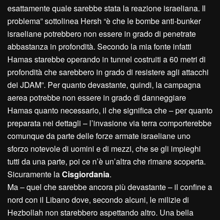
esattamente quale sarebbe stata la reazione israeliana. Il
problema” sottolinea Hersh “è che le bombe anti-bunker
israeliane potrebbero non essere in grado di penetrate
abbastanza in profondità. Secondo la mia fonte infatti
Hamas starebbe operando in tunnel costruiti a 60 metri di
profondità che sarebbero in grado di resistere agli attacchi
dei JDAM”. Per quanto devastante, quindi, la campagna
aerea potrebbe non essere in grado di danneggiare
Hamas quanto necessario, il che significa che – per quanto
preparata nei dettagli – l’invasione via terra comporterebbe
comunque da parte delle forze armate israeliane uno
sforzo notevole di uomini e di mezzi, che se gli impieghi
tutti da una parte, poi ce n’è un’altra che rimane scoperta.
Sicuramente la
Cisgiordania
.
Ma – quel che sarebbe ancora più devastante – il confine a
nord con il Libano dove, secondo alcuni, le milizie di
Hezbollah non starebbero aspettando altro. Una bella