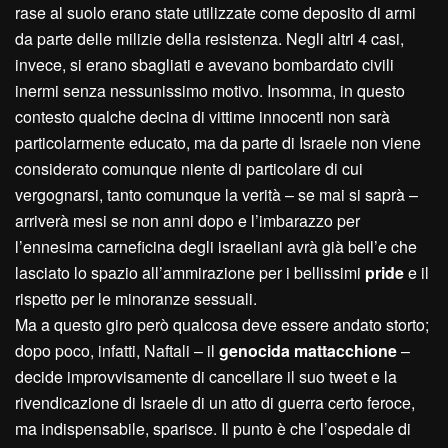
rase al suolo erano state utilizzate come deposito di armi
da parte delle milizie della resistenza. Negli altri 4 casi,
invece, si erano sbagliati e avevano bombardato civili
inermi senza nessunissimo motivo. Insomma, in questo
contesto qualche decina di vittime innocenti non sarà
particolarmente educato, ma da parte di Israele non viene
considerato comunque niente di particolare di cui
vergognarsi, tanto comunque la verità – se mai si saprà –
arriverà mesi se non anni dopo e l’imbarazzo per
l’ennesima carneficina degli israeliani avrà già bell’e che
lasciato lo spazio all’ammirazione per i bellissimi
pride
e il
rispetto per le minoranze sessuali.
Ma a questo giro però qualcosa deve essere andato storto;
dopo poco, infatti, Naftali – il
genocida mattacchione
–
decide improvvisamente di cancellare il suo tweet e la
rivendicazione di Israele di un atto di guerra certo feroce,
ma indispensabile, sparisce. Il punto è che l’ospedale di