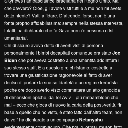
Skynews l’ambasciatrice israeliana nel Regno Unito. Ma
che davvero? Cioè, gli avete visti tutti e a me non mi avete
detto niente? Vatti a fidare. D’altronde, forse, non è una
fonte proprio affidabilissima: sempre nella stessa intervista,
infatti, ha dichiarato che “a Gaza non c’è nessuna crisi
umanitaria”.
Chi di sicuro aveva detto di averli visti di persona
personalmente i bimbi decapitati comunque era stato
J
oe
B
iden
che poi aveva costretto a una smentita addirittura il
suo stesso staff. E a questo giro ci risiamo; costretto a
trovare una giustificazione ragionevole al fatto di aver
deciso di portare la sua solidarietà a un regime terrorista
poche ore dopo averlo visto commettere un atto genocida
di dimensioni epiche, da Tel Aviv – più rimbambiden che
mai – ecco che gioca di nuovo la carta della post-verità. “In
base a quello che ho visto, è stato fatto dall’altro team, non
da voi” ha dichiarato a un compagno
N
etanyahu
evidentemente compiaciuto. Che poi io, ormai, mi son fatto