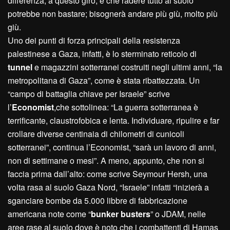
differenza, a questo giro, è che radere tutto al suolo
potrebbe non bastare; bisognerà andare più giù, molto più
giù.
Uno dei punti di forza principali della resistenza
palestinese a Gaza, infatti, è lo sterminato reticolo di
tunnel
e magazzini sotterranei costruiti negli ultimi anni, “la
metropolitana di Gaza”, come è stata ribattezzata. Un
“campo di battaglia chiave per Israele” scrive
l’
Economist
,che sottolinea: “La guerra sotterranea è
terrificante, claustrofobica e lenta. Individuare, ripulire e far
crollare diverse centinaia di chilometri di cunicoli
sotterranei”, continua l’Economist, “sarà un lavoro di anni,
non di settimane o mesi”. A meno, appunto, che non si
faccia prima dall’alto: come scrive Seymour Hersh, una
volta rasa al suolo Gaza Nord, “Israele” infatti “inizierà a
sganciare bombe da 5.000 libbre di fabbricazione
americana note come “
bunker busters
” o JDAM, nelle
aree rase al suolo dove è noto che i combattenti di Hamas