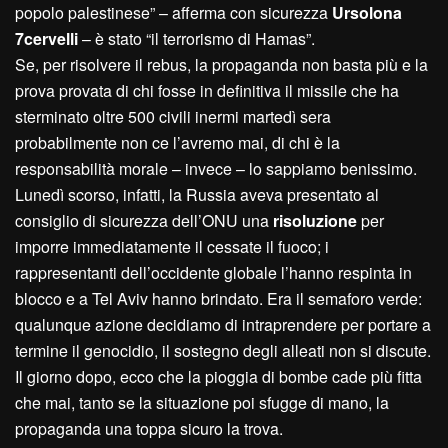
popolo palestinese” – afferma con sicurezza
Ursolona
7cervelli
– è stato “il terrorismo di Hamas”.
Se, per risolvere il rebus, la propaganda non basta più e la
prova provata di chi fosse in definitiva il missile che ha
sterminato oltre 500 civili inermi martedì sera
probabilmente non ce l’avremo mai, di chi è la
responsabilità morale – invece – lo sappiamo benissimo.
Lunedì scorso, infatti, la Russia aveva presentato al
consiglio di sicurezza dell’ONU una
risoluzione
per
imporre immediatamente il cessate il fuoco; i
rappresentanti dell’occidente globale l’hanno respinta in
blocco e a Tel Aviv hanno brindato. Era il semaforo verde:
qualunque azione decidiamo di intraprendere per portare a
termine il genocidio, il sostegno degli alleati non si discute.
Il giorno dopo, ecco che la pioggia di bombe cade più fitta
che mai, tanto se la situazione poi sfugge di mano, la
propaganda una toppa sicuro la trova.