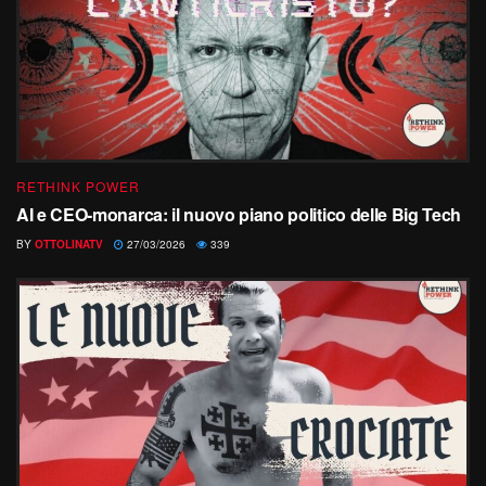
RETHINK POWER
AI e CEO-monarca: il nuovo piano politico delle Big Tech
BY
OTTOLINATV
27/03/2026
339