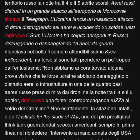
territorio russo la notte tra il 4 e il 5 aprile scorsi:
Aerei russi
distrutti in un grande attacco all’aeroporto di Morozovsk
titolava
il
Telegraph
.
L’Ucraina lancia un massiccio attacco
di droni distruggendo sei aerei e uccidendo 20 soldati russi
replicava
il
Sun
;
L’Ucraina ha colpito aeroporti in Russia,
distruggendo o danneggiando 19 aerei da guerra
rilanciava col botto il sempre attendibilissimo
Kyev
Indipendent
, ma forse si sono fatti prendere un po’ troppo
dall’entusiasmo: “Non abbiamo ancora trovato alcuna
prova visiva che le forze ucraine abbiano danneggiato o
distrutto aerei o infrastrutture in una delle quattro basi
aeree russe prese di mira dai droni nella notte tra il 4 e il 5
aprile”,
dichiarava
una fonte: contropropaganda
ruZZa
al
soldo del Cremlino? Non esattamente: la citazione, infatti,
è dell’
Institute for the study of War
, uno dei più prestigiosi
think tank guerrafondai
neocon
americani, sempre in prima
linea nel richiedere l’intervento a mano armata degli USA