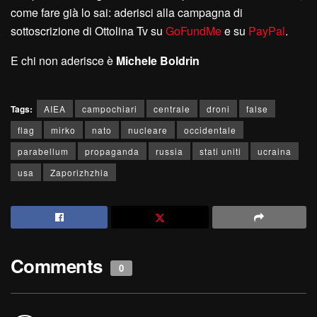
come fare già lo sai: aderisci alla campagna di
sottoscrizione di Ottolina Tv su
GoFundMe
e su
PayPal
.
E chi non aderisce è
M
ichele
B
oldrin
Tags:
AIEA
campochiari
centrale
droni
false
flag
mirko
nato
nucleare
occidentale
parabellum
propaganda
russia
stati uniti
ucraina
usa
Zaporizhzhia
Comments
0