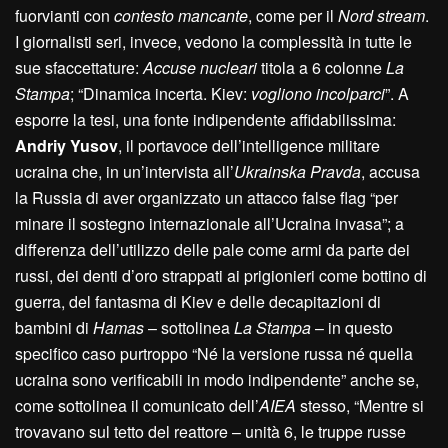
fuorvianti con
contesto mancante
, come per il
Nord stream
.
I giornalisti seri, invece, vedono la complessità in tutte le
sue sfaccettature:
Accuse nucleari
titola a 6 colonne
La
Stampa
; “Dinamica incerta. Kiev:
vogliono incolparci
”. A
esporre la tesi, una fonte indipendente affidabilissima:
Andriy Yusov
, il portavoce dell’intelligence militare
ucraina che, in un’intervista all’
Ukrainska Pravda
, accusa
la Russia di aver organizzato un attacco false flag “per
minare il sostegno internazionale all’Ucraina invasa”; a
differenza dell’utilizzo delle pale come armi da parte dei
russi, dei denti d’oro strappati ai prigionieri come bottino di
guerra, del fantasma di Kiev e delle decapitazioni di
bambini di
Hamas
– sottolinea
La Stampa
– in questo
specifico caso purtroppo “Né la versione russa né quella
ucraina sono verificabili in modo indipendente” anche se,
come sottolinea il comunicato dell’
AIEA
stesso, “Mentre si
trovavano sul tetto del reattore – unità 6, le truppe russe