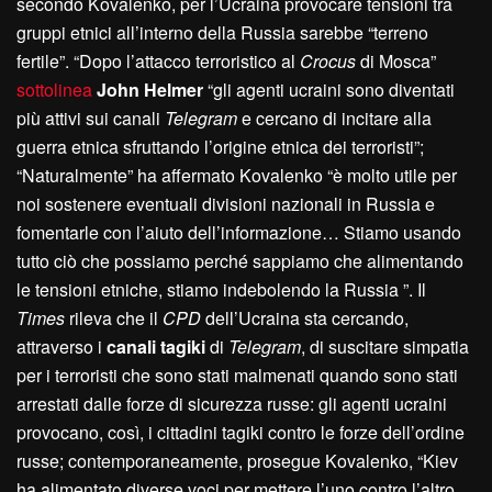
secondo Kovalenko, per l’Ucraina provocare tensioni tra
gruppi etnici all’interno della Russia sarebbe “terreno
fertile”. “Dopo l’attacco terroristico al
Crocus
di Mosca”
sottolinea
John Helmer
“gli agenti ucraini sono diventati
più attivi sui canali
Telegram
e cercano di incitare alla
guerra etnica sfruttando l’origine etnica dei terroristi”;
“Naturalmente” ha affermato Kovalenko “è molto utile per
noi sostenere eventuali divisioni nazionali in Russia e
fomentarle con l’aiuto dell’informazione… Stiamo usando
tutto ciò che possiamo perché sappiamo che alimentando
le tensioni etniche, stiamo indebolendo la Russia ”. Il
Times
rileva che il
CPD
dell’Ucraina sta cercando,
attraverso i
canali tagiki
di
Telegram
, di suscitare simpatia
per i terroristi che sono stati malmenati quando sono stati
arrestati dalle forze di sicurezza russe: gli agenti ucraini
provocano, così, i cittadini tagiki contro le forze dell’ordine
russe; contemporaneamente, prosegue Kovalenko, “Kiev
ha alimentato diverse voci per mettere l’uno contro l’altro