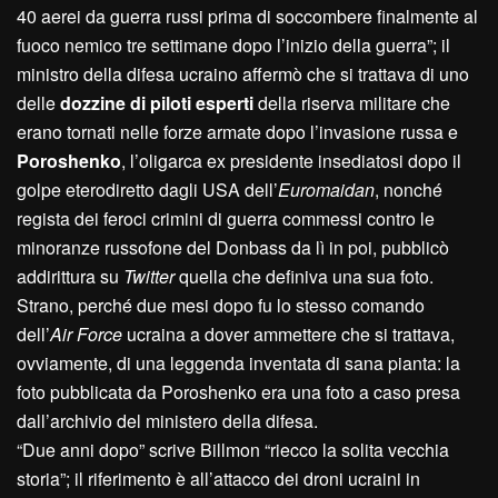
40 aerei da guerra russi prima di soccombere finalmente al
fuoco nemico tre settimane dopo l’inizio della guerra”; il
ministro della difesa ucraino affermò che si trattava di uno
delle
dozzine di piloti esperti
della riserva militare che
erano tornati nelle forze armate dopo l’invasione russa e
Poroshenko
, l’oligarca ex presidente insediatosi dopo il
golpe eterodiretto dagli USA dell’
Euromaidan
, nonché
regista dei feroci crimini di guerra commessi contro le
minoranze russofone del Donbass da lì in poi, pubblicò
addirittura su
Twitter
quella che definiva una sua foto.
Strano, perché due mesi dopo fu lo stesso comando
dell’
Air Force
ucraina a dover ammettere che si trattava,
ovviamente, di una leggenda inventata di sana pianta: la
foto pubblicata da Poroshenko era una foto a caso presa
dall’archivio del ministero della difesa.
“Due anni dopo” scrive Billmon “riecco la solita vecchia
storia”; il riferimento è all’attacco dei droni ucraini in