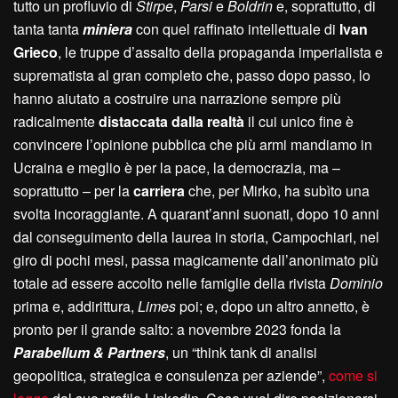
tutto un profluvio di
Stirpe
,
Parsi
e
Boldrin
e, soprattutto, di
tanta tanta
miniera
con quel raffinato intellettuale di
Ivan
Grieco
, le truppe d’assalto della propaganda imperialista e
suprematista al gran completo che, passo dopo passo, lo
hanno aiutato a costruire una narrazione sempre più
radicalmente
distaccata dalla realtà
il cui unico fine è
convincere l’opinione pubblica che più armi mandiamo in
Ucraina e meglio è per la pace, la democrazia, ma –
soprattutto – per la
carriera
che, per Mirko, ha subìto una
svolta incoraggiante. A quarant’anni suonati, dopo 10 anni
dal conseguimento della laurea in storia, Campochiari, nel
giro di pochi mesi, passa magicamente dall’anonimato più
totale ad essere accolto nelle famiglie della rivista
Dominio
prima e, addirittura,
Limes
poi; e, dopo un altro annetto, è
pronto per il grande salto: a novembre 2023 fonda la
Parabellum & Partners
, un “think tank di analisi
geopolitica, strategica e consulenza per aziende”,
come si