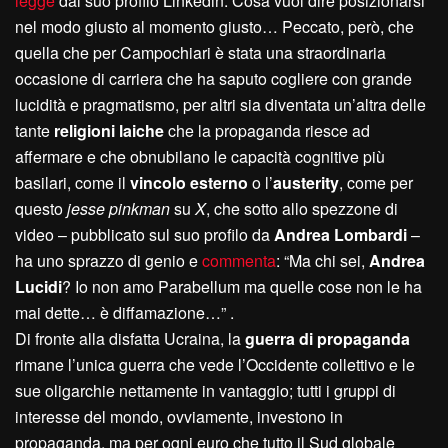
legge
dal suo profilo Linkedin. Cosa vuol dire posizionarsi
nel modo giusto al momento giusto… Peccato, però, che
quella che per Campochiari è stata una straordinaria
occasione di carriera che ha saputo cogliere con grande
lucidità e pragmatismo, per altri sia diventata un’altra delle
tante
religioni laiche
che la propaganda riesce ad
affermare e che obnubilano le capacità cognitive più
basilari, come il
vincolo esterno
o l’
austerity
, come per
questo
jesse pinkman
su
X
, che sotto allo spezzone di
video – pubblicato sul suo profilo da
Andrea Lombardi
–
ha uno sprazzo di genio e
commenta
: “Ma chi sei,
Andrea
Lucidi
? Io non amo Parabellum ma quelle cose non le ha
mai dette… è diffamazione…” .
Di fronte alla disfatta Ucraina, la
guerra di propaganda
rimane l’unica guerra che vede l’Occidente collettivo e le
sue oligarchie nettamente in vantaggio; tutti i gruppi di
interesse del mondo, ovviamente, investono in
propaganda, ma per ogni euro che tutto il Sud globale