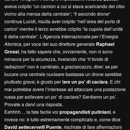
aveva colpito “un camion a cui si stava scaricando del cibo
vicino alla mensa della centrale”; “Il secondo drone”
continua Lucidi, risulta aver colpito “nell’area del porto di
carico” mentre il terzo avrebbe colpito “la cupola dell’unità
6 della centrale”. L’
Agenzia Internazionale per l’Energia
Atomica
, per voce del suo direttore generale
Raphael
Grossi
, ha fatto sapere che, ovviamente, non ci sono
minacce per la sicurezza, rivelando che “il fondo di
radiazioni” non è cambiato, e
graziarcazzo
, direi: se per
bucare una centrale nucleare bastasse un drone sarebbe
piuttosto grave; è giusto per f
are un po’ di caciara
. E chi
mai potrebbe avere l’interesse ad attaccare una postazione
russa per sollevare un po’ di caciara? Sentiamo un po’.
Provate a darvi una risposta.
Eehhhh… la fate facile voi
propagandisti putiniani
, e
invece no: è tutto estremamente complicato e, come dice
David
settecervelli
Puente
, rischiate di fare affermazioni