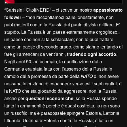
“Carissimi OttoliNERD” – ci scrive un nostro
appassionato
follower
– “non raccontiamoci balle: onestamente, non
puoi metterti contro la Russia dal punto di vista militare. E’
stupido. La Russia è un paese estremamente orgoglioso,
un paese che non si fa schiacciare; non lo puoi trattare
come un paese di secondo grado, come stanno tentando di
fare gli americani da vent’anni,
tradendo ogni accordo
.
Negli anni 90, ad esempio, la riunificazione della
Germania era stata fatta con l’assenso della Russia in
cambio della promessa da parte della
NATO
di non avere
nessuna intenzione di espandere verso est i suoi confini: è
la NATO che sta giocando da aggressore, non la Russia,
anche per
questioni economiche
; se la Russia spende
tanto in armamenti è perché è quasi costretta. Io non sono
un russofilo, ma è paradossale spingere Estonia, Lettonia,
Lituania, Ucraina e Polonia contro la Russia; è tutto un