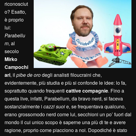
riconosciut
o? Esatto,
è proprio
lui:
Parabellu
m
, al
secolo
Mirko
Campochi
ari
, il
pibe de oro
degli analisti filoucraini che,
evidentemente, più studia e più si confonde le idee: lo fa,
soprattutto quando frequenti
cattive compagnie
. Fino a
questa live, infatti, Parabellum, da bravo nerd, si faceva
sostanzialmente i
cazzi suoi
e, se frequentava qualcuno,
erano grossomodo nerd come lui, secchioni un po’ fuori dal
mondo il cui unico scopo è saperne una più di te e avere
ragione, proprio come piacciono a noi. Dopodiché è stato