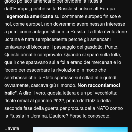
gioco politico americano per dividere la Russia
dall’Europa, perché se la Russia si unisce all’Europa
l’
egemonia americana
sul continente europeo finisce e
noi, come europei, non dovremmo avere nessun interesse
a porci come antagonisti con la Russia. La finta rivoluzione
ucraina è nata semplicemente perché gli americani
tentavano di bloccare il passaggio del gasdotto. Punto.
Questo ormai è comprovato. Quando si sparò sulla folla,
quelli che sparavano sulla folla erano dei mercenari e lo
fecero per esacerbare la rivoluzione in modo che
sembrasse che lo Stato sparasse sui cittadini e quindi,
ovviamente, cascava giù il mondo.
N
on raccontiamoci
balle
”. A dire il vero, questa lettera è un po’ vecchiotta:
risale ormai al gennaio 2022, prima dell’inizio della
seconda fase della guerra per procura della NATO contro
la Russia in Ucraina. L’autore? Forse lo conoscete.
L’avete