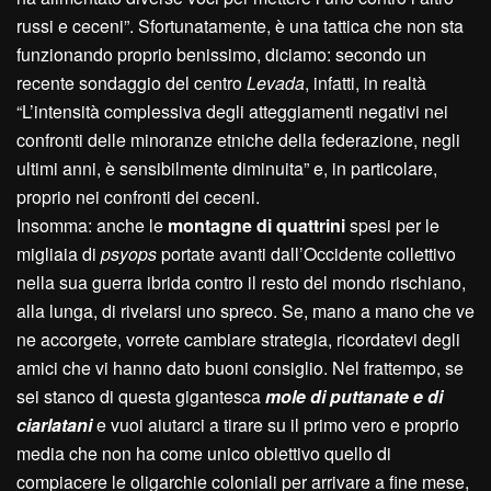
russi e ceceni”. Sfortunatamente, è una tattica che non sta
funzionando proprio benissimo, diciamo: secondo un
recente sondaggio del centro
Levada
, infatti, in realtà
“L’intensità complessiva degli atteggiamenti negativi nei
confronti delle minoranze etniche della federazione, negli
ultimi anni, è sensibilmente diminuita” e, in particolare,
proprio nei confronti dei ceceni.
Insomma: anche le
montagne di quattrini
spesi per le
migliaia di
psyops
portate avanti dall’Occidente collettivo
nella sua guerra ibrida contro il resto del mondo rischiano,
alla lunga, di rivelarsi uno spreco. Se, mano a mano che ve
ne accorgete, vorrete cambiare strategia, ricordatevi degli
amici che vi hanno dato buoni consiglio. Nel frattempo, se
sei stanco di questa gigantesca
mole di puttanate e di
ciarlatani
e vuoi aiutarci a tirare su il primo vero e proprio
media che non ha come unico obiettivo quello di
compiacere le oligarchie coloniali per arrivare a fine mese,