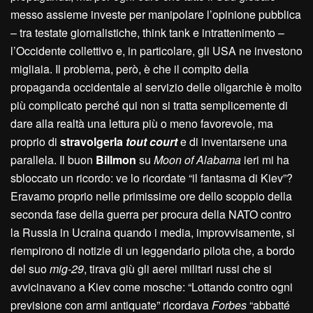
messo assieme investe per manipolare l’opinione pubblica
– tra testate giornalistiche, think tank e intrattenimento –
l’Occidente collettivo e, in particolare, gli USA ne investono
migliaia. Il problema, però, è che il compito della
propaganda occidentale al servizio delle oligarchie è molto
più complicato perché qui non si tratta semplicemente di
dare alla realtà una lettura più o meno favorevole, ma
proprio di
stravolgerla
tout court
e di inventarsene una
parallela. Il buon
Billmon
su
Moon of Alabama
ieri mi ha
sbloccato un ricordo: ve lo ricordate “il fantasma di Kiev”?
Eravamo proprio nelle primissime ore dello scoppio della
seconda fase della guerra per procura della NATO contro
la Russia in Ucraina quando i media, improvvisamente, si
riempirono di notizie di un leggendario pilota che, a bordo
del suo
mig-29
, tirava giù gli aerei militari russi che si
avvicinavano a Kiev come mosche: “Lottando contro ogni
previsione con armi antiquate” ricordava
Forbes
“abbatté