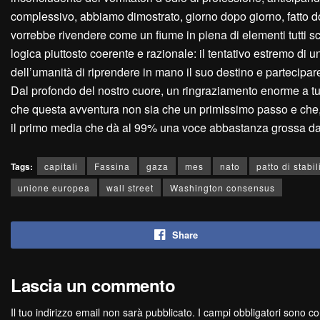
complessivo, abbiamo dimostrato, giorno dopo giorno, fatto dop
vorrebbe rivendere come un fiume in piena di elementi tutti sco
logica piuttosto coerente e razionale: il tentativo estremo di u
dell’umanità di riprendere in mano il suo destino e partecipar
Dal profondo del nostro cuore, un ringraziamento enorme a tut
che questa avventura non sia che un primissimo passo e che, co
il primo media che dà al 99% una voce abbastanza grossa da fars
Tags:
capitali
Fassina
gaza
mes
nato
patto di stabil
unione europea
wall street
Washington consensus
Share
Lascia un commento
Il tuo indirizzo email non sarà pubblicato.
I campi obbligatori sono c