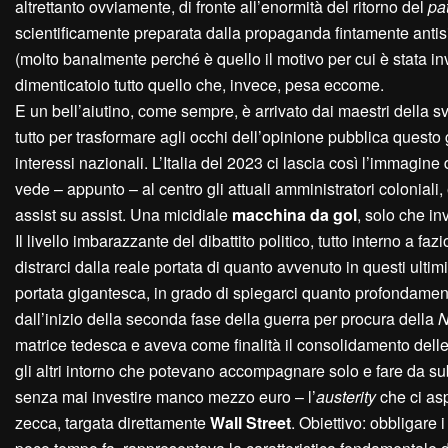
altrettanto ovviamente, di fronte all’enormità del ritorno del
pat
scientificamente preparata dalla propaganda fintamente antis
(molto banalmente perché è quello il motivo per cui è stata in
dimenticatoio tutto quello che, invece, pesa eccome.
E un bell’aiutino, come sempre, è arrivato dai maestri della sve
tutto per trasformare agli occhi dell’opinione pubblica questo 
interessi nazionali. L’Italia del 2023 ci lascia così l’immagin
vede – appunto – al centro gli attuali amministratori coloniali, 
assist su assist. Una micidiale
macchina da gol
, solo che in
Il livello imbarazzante del dibattito politico, tutto interno a faz
distrarci dalla reale portata di quanto avvenuto in questi ultimi 
portata gigantesca, in grado di spiegarci quanto profondamente 
dall’inizio della seconda fase della guerra per procura della
matrice tedesca e aveva come finalità il consolidamento delle
gli altri intorno che potevano accompagnare solo e fare da sub
senza mai investire manco mezzo euro – l’
austerity
che ci asp
zecca, targata direttamente
W
all
S
treet
. Obiettivo: obbligare 