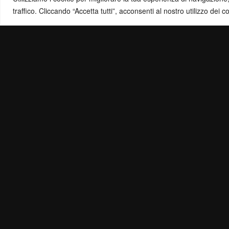
traffico. Cliccando “Accetta tutti”, acconsenti al nostro utilizzo dei c
Politica di Ris
Mail:
info@ottol
Ottolina TV | © Copyright 2024 | Tutti i diritti riservati