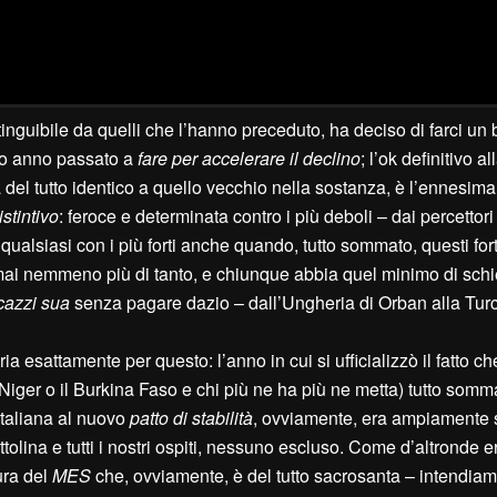
tinguibile da quelli che l’hanno preceduto, ha deciso di farci un 
go anno passato a
fare per accelerare il declino
; l’ok definitivo al
del tutto identico a quello vecchio nella sostanza, è l’ennesima
stintivo
: feroce e determinata contro i più deboli – dai percettori
alsiasi con i più forti anche quando, tutto sommato, questi fort
ai nemmeno più di tanto, e chiunque abbia quel minimo di schie
 cazzi sua
senza pagare dazio – dall’Ungheria di Orban alla Turc
ria esattamente per questo: l’anno in cui si ufficializzò il fatto ch
il Niger o il Burkina Faso e chi più ne ha più ne metta) tutto som
italiana al nuovo
patto di stabilità
, ovviamente, era ampiamente 
olina e tutti i nostri ospiti, nessuno escluso. Come d’altronde e
ura del
MES
che, ovviamente, è del tutto sacrosanta – intendia