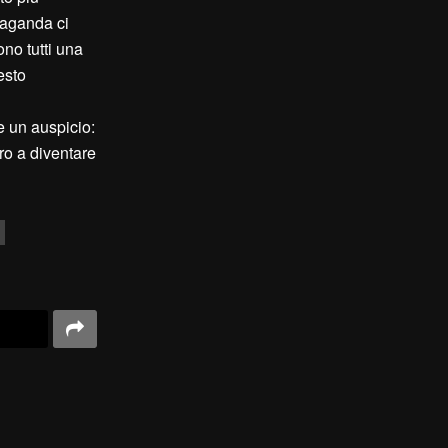
paganda ci
ono tutti una
esto
e un auspicio:
ro a diventare