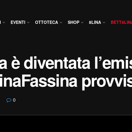
I
EVENTI
OTTOTECA
SHOP
8LINA
BETT8LIN
è diventata l’emis
ssinaFassina provvi
0