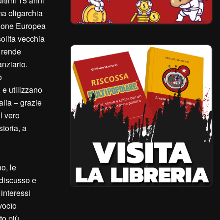
ltimi 15 anni
ma oligarchia
nione Europea
olita vecchia
e rende
anziario.
o
 e utilizzano
talia – grazie
l vero
toria, a
o, le
 discusso e
 interessi
 vocìo
to più