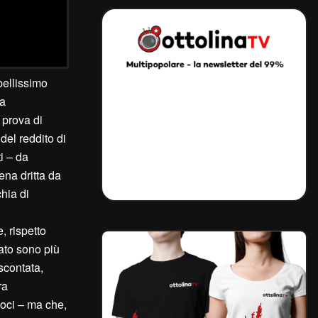
bellissimo
la
 prova di
 del reddito di
i – da
na dritta da
hia di
e, rispetto
mato sono più
scontata,
ra
moci – ma che,