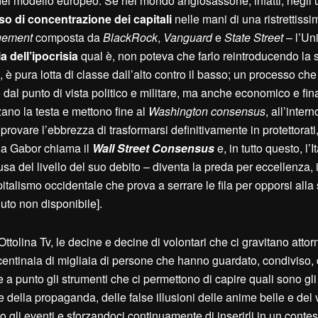
el modello europeo. Se nel mondo anglosassone, infatti, negli u
o di concentrazione dei capitali
nelle mani di una ristrettissi
agement
composta da
B
lack
R
ock
,
V
anguard
e
S
tate
S
treet
– l’U
ia dell’ipocrisia
qual è, non poteva che farlo reintroducendo la s
 è pura lotta di classe dall’alto contro il basso; un processo ch
 dal punto di vista politico e militare, ma anche economico e fin
zano la testa e mettono fine al
W
ashington consensus
, all’intern
ovare l’ebbrezza di trasformarsi definitivamente in protettorati,
ela Gabor chiama il
Wall Street Consensus
e, in tutto questo, l’I
 del livello del suo debito – diventa la preda per eccellenza, i
italismo occidentale che prova a serrare le fila per opporsi alla s
to non disponibile].
tolina Tv, le decine e decine di volontari che ci gravitano attorn
e centinaia di migliaia di persone che hanno guardato, condiviso,
e a punto gli strumenti che ci permettono di capire quali sono gli
te della propaganda, delle false illusioni delle anime belle e del
 gli eventi e sforzandoci continuamente di inserirli in un contes