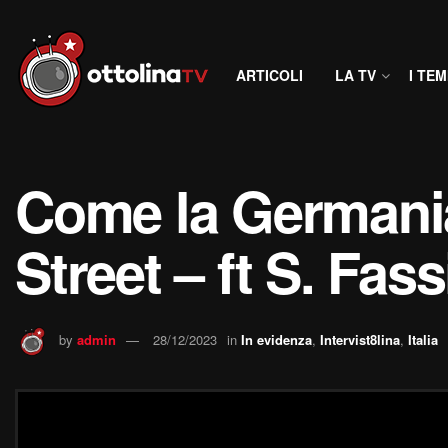
ARTICOLI
LA TV
I TEM
Come la Germania 
Street – ft S. Fa
by
admin
28/12/2023
in
In evidenza
,
Intervist8lina
,
Italia