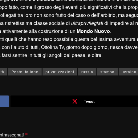
o fatto, come il grosso degli eventi più significativi che la pro
llegati tra loro non sono frutto del caso o dell’arbitrio, ma segu
na ristrettissima classe sociale di
ultraprivilegiati
di impedire al r
e attivamente alla costruzione di un
Mondo Nuovo
.
ti quelli che hanno reso possibile questa bellissima avventura 
n l’aiuto di tutti, Ottolina Tv, giorno dopo giorno, riesca davve
i sentire in tutti gli angoli del paese, e oltre.
ità
Poste italiane
privatizzazioni
russia
stampa
ucraina
Tweet
ontrassegnati
*