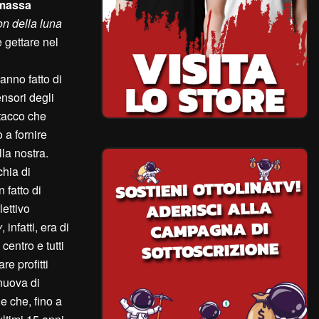
 massa
on della luna
 gettare nel
anno fatto di
ensori degli
ttacco che
o a fornire
la nostra.
chia di
 fatto di
lettivo
y
, infatti, era di
entro e tutti
e profitti
uova di
e che, fino a