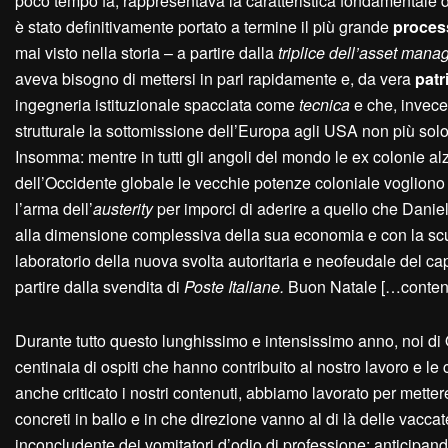
poco tempo fa, rappresentava la caratteristica fondamentale d
è stato definitivamente portato a termine il più grande
process
mai visto nella storia – a partire dalla
triplice dell’asset man
aveva bisogno di mettersi in pari rapidamente e, da vera
patr
ingegneria istituzionale spacciata come
tecnica
e che, invece,
strutturale la sottomissione dell’Europa agli USA non più solo
Insomma: mentre in tutti gli angoli del mondo le ex colonie al
dell’Occidente globale le vecchie potenze coloniale vogliono pr
l’arma dell’
austerity
per imporci di aderire a quello che Dani
alla dimensione complessiva della sua economia e con la scusa
laboratorio della nuova svolta autoritaria e neofeudale del cap
partire dalla svendita di
Poste Italiane.
Buon Natale […contenu
Durante tutto questo lunghissimo e intensissimo anno, noi di Ot
centinaia di ospiti che hanno contribuito al nostro lavoro e l
anche criticato i nostri contenuti, abbiamo lavorato per metter
concreti in ballo e in che direzione vanno al di là delle vacca
inconcludente dei vomitatori d’odio di professione; anticipando