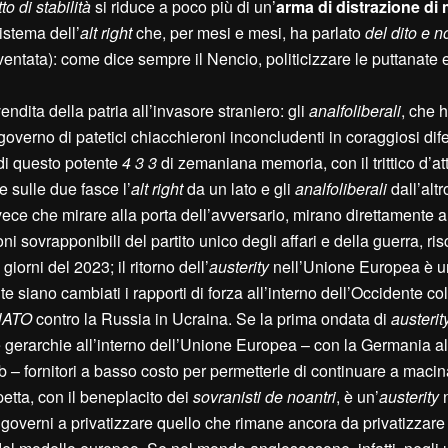
to di stabilità
si riduce a poco più di un’
arma di distrazione di
istema dell’
alt right
che, per mesi e mesi, ha parlato
del dito e n
ventata): come dice sempre il Nencio, politicizzare le puttanate e
ndita della patria all’invasore straniero: gli
analfoliberali
, che h
governo di patetici chiacchieroni inconcludenti in coraggiosi dif
e di questo potente
4 3 3
di zemaniana memoria, con il trittico d’a
e sulle due fasce l’
alt right
da un lato e gli
analfoliberali
dall’altr
vece che mirare alla porta dell’avversario, mirano direttamente al
ioni sovrapponibili del partito unico degli affari e della guerra, ris
giorni del 2023; il ritorno dell’
austerity
nell’Unione Europea è un
siano cambiati i rapporti di forza all’interno dell’Occidente col
NATO
contro la Russia in Ucraina. Se la prima ondata di
austerit
 gerarchie all’interno dell’Unione Europea – con la Germania al c
 – fornitori a basso costo per permetterle di continuare a macinar
etta, con il beneplacito dei
sovranisti de noantri
, è un’
austerity
n
i governi a privatizzare quello che rimane ancora da privatizzare 