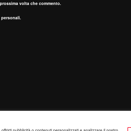
a prossima volta che commento.
 personali.
ffrirti pubblicità o contenuti personalizzati e analizzare il nostro