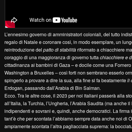
L’ennesimo governo di amministratori coloniali, del tutto indis
regalo di Natale e coronare così, in modo esemplare, un lun
reintroduzione del
patto di stabilità
riformato a chiacchiere ma 
coraggio di una maggioranza di governo tutta
chiacchiere e di
cittadinanza ai bambini di Gaza – e docile come una Fornero qu
Washington a Bruxelles – così forti non sembrano esserlo orm
spingerlo a provare a dire la sua, alla fine si fa beatamente
li
Erdogan, passando dall’Arabia di Bin Salman.
Ecco. Tra le altre cose, il 2023 per noi italiani passerà alla sto
all’Italia, la Turchia, l’Ungheria, l’Arabia Saudita (ma anche 
indipendenti e sovrani e, quindi, anche democratici. La firma 
tant’è che per scontata l’abbiamo sempre data anche noi di Ott
ampiamente scontata l’altra pagliacciata suprema: la bocciat