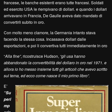
francese, le banche esistenti erano tutte francesi. Soldati
ed esercito USA le riempivano di dollari. e quando i dollari
arrivavano in Francia, De Gaulle aveva dato mandato di
convertirli subito in oro.
Con molto meno clamore, la Germania intanto stava
facendo la stessa cosa. Incassava dollari dalle
esportazioni, e poi li convertiva tutti immediatamente in oro
“
Alla fine”
, ricostruisce Hudson,
“gli usa hanno
abbandonato la convertibilità del dollaro in oro nel 1971. e
allora io ho messo insieme tutti gli articoli che avevo scritto
sul tema, ed ecco come nasce il mio primo libro”.
E’
“Su
peri
mp