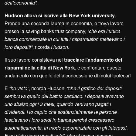
dell’economia”.
Hudson allora si iscrive alla New York university
.
Prende una seconda laurea in economia, e trova lavoro
presso la saving banks trust company,
“che era l’unica
banca commerciale in cui tutti i risparmiatori mettevano i
loro depositi”
, ricorda
Hudson.
Il suo lavoro consisteva nel
tracciare l’andamento dei
risparmi nella città di New York
, e confrontare questo
andamento con quello della concessione di mutui ipotecari
E
“ho visto”
, ricorda Hudson,
“che il grafico dei depositi
sembrava quello del battito cardiaco. i depositi avevano
uno sbalzo ogni 3 mesi, quando venivano pagati i
dividendi. Ho capito che sostanzialmente le persone
lasciavano i loro soldi in banca perché crescessero
automaticamente, in modo esponenziale con gli interessi.
E ho visto come questi soldi, che si accumulavano