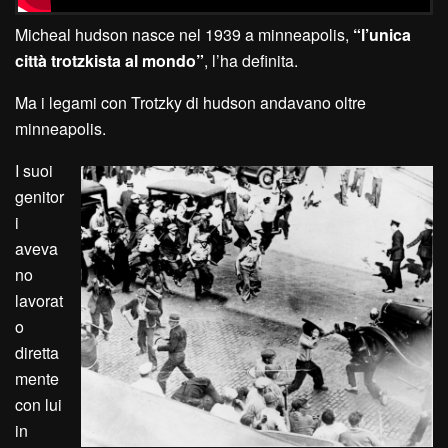
Micheal hudson nasce nel 1939 a minneapolis,
“l’unica
città trotzkista al mondo”
, l’ha definita.
Ma i legami con Trotzky di hudson andavano oltre
minneapolis.
I suoi
genitor
i
aveva
no
lavorat
o
diretta
mente
con lui
in