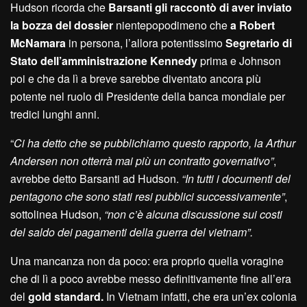
Hudson ricorda che
Barsanti gli raccontò di aver inviato
la bozza del dossier
nientepopodimeno che
a Robert
McNamara
in persona, l’allora potentissimo
Segretario di
Stato dell’amministrazione Kennedy
prima e Johnson
poi e che da lì a breve sarebbe diventato ancora più
potente nel ruolo di Presidente della banca mondiale per
tredici lunghi anni.
“
Ci ha detto che se pubblichiamo questo rapporto, la Arthur
Andersen non otterrà mai più un contratto governativo”
,
avrebbe detto Barsanti ad Hudson.
“In tutti i documenti del
pentagono che sono stati resi pubblici successivamente”
,
sottolinea Hudson,
“non c’è alcuna discussione sui costi
del saldo dei pagamenti della guerra del vietnam”.
Una mancanza non da poco: era proprio quella voragine
che di lì a poco avrebbe messo definitivamente fine all’era
del
gold standard.
In Vietnam infatti, che era un’ex colonia