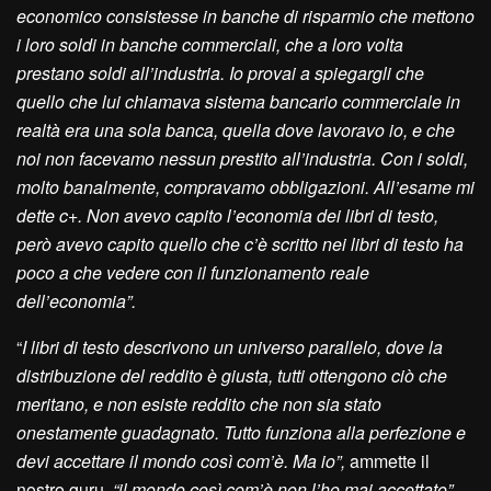
economico consistesse in banche di risparmio che mettono
i loro soldi in banche commerciali, che a loro volta
prestano soldi all’industria. Io provai a spiegargli che
quello che lui chiamava sistema bancario commerciale in
realtà era una sola banca, quella dove lavoravo io, e che
noi non facevamo nessun prestito all’industria. Con i soldi,
molto banalmente, compravamo obbligazioni. All’esame mi
dette c+. Non avevo capito l’economia dei libri di testo,
però avevo capito quello che c’è scritto nei libri di testo ha
poco a che vedere con il funzionamento reale
dell’economia”.
“
I libri di testo descrivono un universo parallelo, dove la
distribuzione del reddito è giusta, tutti ottengono ciò che
meritano, e non esiste reddito che non sia stato
onestamente guadagnato. Tutto funziona alla perfezione e
devi accettare il mondo così com’è. Ma io”,
ammette il
nostro guru,
“il mondo così com’è non l’ho mai accettato”.