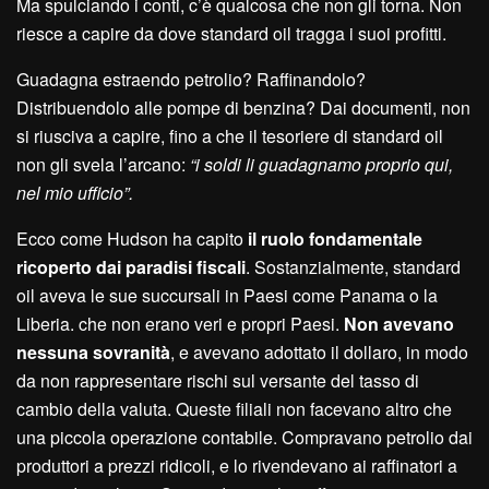
Ma spulciando i conti, c’è qualcosa che non gli torna. Non
riesce a capire da dove standard oil tragga i suoi profitti.
Guadagna estraendo petrolio? Raffinandolo?
Distribuendolo alle pompe di benzina? Dai documenti, non
si riusciva a capire, fino a che il tesoriere di standard oil
non gli svela l’arcano:
“i soldi li guadagnamo proprio qui,
nel mio ufficio”.
Ecco come Hudson ha capito
il ruolo fondamentale
ricoperto dai paradisi fiscali
. Sostanzialmente, standard
oil aveva le sue succursali in Paesi come Panama o la
Liberia. che non erano veri e propri Paesi.
Non avevano
nessuna sovranità
, e avevano adottato il dollaro, in modo
da non rappresentare rischi sul versante del tasso di
cambio della valuta. Queste filiali non facevano altro che
una piccola operazione contabile. Compravano petrolio dai
produttori a prezzi ridicoli, e lo rivendevano ai raffinatori a