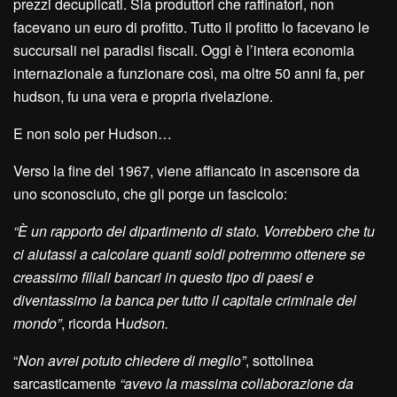
prezzi decuplicati. Sia produttori che raffinatori, non
facevano un euro di profitto. Tutto il profitto lo facevano le
succursali nei paradisi fiscali. Oggi è l’intera economia
internazionale a funzionare così, ma oltre 50 anni fa, per
hudson, fu una vera e propria rivelazione.
E non solo per Hudson…
Verso la fine del 1967, viene affiancato in ascensore da
uno sconosciuto, che gli porge un fascicolo:
“È un rapporto del dipartimento di stato. Vorrebbero che tu
ci aiutassi a calcolare quanti soldi potremmo ottenere se
creassimo filiali bancari in questo tipo di paesi e
diventassimo la banca per tutto il capitale criminale del
mondo”
, ricorda H
udson.
“
Non avrei potuto chiedere di meglio”
, sottolinea
sarcasticamente
“avevo la massima collaborazione da