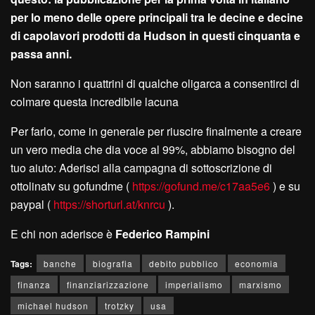
per lo meno delle opere principali tra le decine e decine
di capolavori prodotti da Hudson in questi cinquanta e
passa anni.
Non saranno i quattrini di qualche oligarca a consentirci di
colmare questa incredibile lacuna
Per farlo, come in generale per riuscire finalmente a creare
un vero media che dia voce al 99%, abbiamo bisogno del
tuo aiuto: Aderisci alla campagna di sottoscrizione di
ottolinatv su gofundme (
https://gofund.me/c17aa5e6
) e su
paypal (
https://shorturl.at/knrcu
).
E chi non aderisce è
Federico Rampini
Tags:
banche
biografia
debito pubblico
economia
finanza
finanziarizzazione
imperialismo
marxismo
michael hudson
trotzky
usa