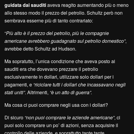
guidata dai sauditi
aveva reagito aumentando più o meno
allo stesso modo il prezzo del petrolio. Schultz però non
sembrava esserne più di tanto contrariato:
“
Più alto è il prezzo del petrolio, più le compagnie
americane avrebbero guadagnato sul petrolio domestico”
,
avrebbe detto Schultz ad Hudson.
Ma sopratutto, l’unica condizione che aveva posto ai
sauditi era che dovevano prezzare il petrolio
esclusivamente in dollari, utilizzare solo dollari per i
pagamenti, e
“riciclare tutti i dollari che incassavano negli
stati uniti”
. Altrimenti,
“è un atto di guerra”.
Ma cosa ci puoi comprare negli usa con i dollari?
Di sicuro
“non puoi comprare le aziende americane”
, ci
puoi solo comprare un po’ di azioni, senza acquisire il
controllo delle aziende, e soprattutto tante tante