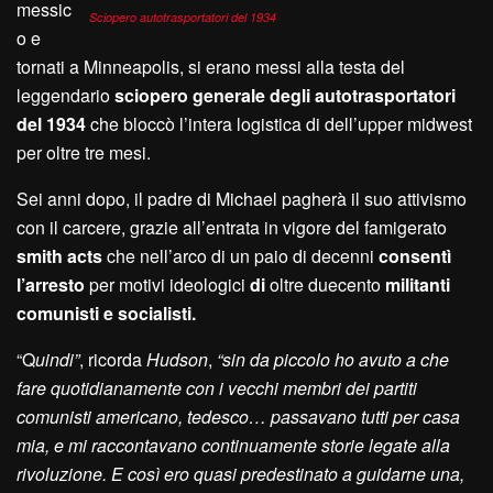
messic
Sciopero autotrasportatori del 1934
o e
tornati a Minneapolis, si erano messi alla testa del
leggendario
sciopero generale degli autotrasportatori
del 1934
che bloccò l’intera logistica di dell’upper midwest
per oltre tre mesi.
Sei anni dopo, il padre di Michael pagherà il suo attivismo
con il carcere, grazie all’entrata in vigore del famigerato
smith acts
che nell’arco di un paio di decenni
consentì
l’arresto
per motivi ideologici
di
oltre duecento
militanti
comunisti e socialisti.
“Q
uindi”
, ricorda
Hudson
,
“sin da piccolo ho avuto a che
fare quotidianamente con i vecchi membri dei partiti
comunisti americano, tedesco… passavano tutti per casa
mia, e mi raccontavano continuamente storie legate alla
rivoluzione. E così ero quasi predestinato a guidarne una,