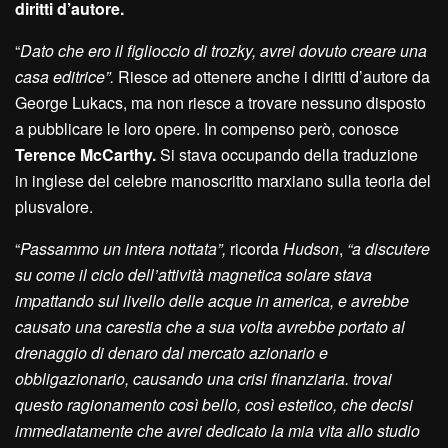
diritti d’autore.
“
Dato che ero il figlioccio di trozky, avrei dovuto creare una
casa editrice”.
Riesce ad ottenere anche i diritti d’autore da
George Lukacs, ma non riesce a trovare nessuno disposto
a pubblicare le loro opere. In compenso però, conosce
Terence McCarthy.
Si stava occupando della traduzione
in inglese del celebre manoscritto marxiano sulla teoria del
plusvalore.
“
Passammo un intera nottata”,
ricorda
Hudson
,
“a discutere
su come il ciclo dell’attività magnetica solare stava
impattando sul livello delle acque in america, e avrebbe
causato una carestia che a sua volta avrebbe portato al
drenaggio di denaro dal mercato azionario e
obbligazionario, causando una crisi finanziaria. trovai
questo ragionamento così bello, così estetico, che decisi
immediatamente che avrei dedicato la mia vita allo studio