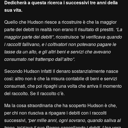
Dedicherà a questa ricerca i successivi tre anni della
sua vita.
Quello che Hudson riesce a ricostruire è che la maggior
parte dei debiti in realtà non erano il risultato di prestiti.
“La
maggior parte dei debiti”
, ricostruisce
“si verificava quando
i raccolti fallivano, e i coltivatori non potevano pagare le
tasse da un alto, e gli altri beni e servizi che avevano
consumato nel frattempo dall’altro”.
Secondo Hudson infatti il denaro sostanzialmente nasce
così: altro non è che la misura contabile di beni e servizi
consumati, che poi ripaghi una volta che arriva il momento
del raccolto. Se il raccolto c’è.
Ma la cosa straordinaria che ha scoperto Hudson è che,
per chi non riusciva a ripagare i debiti con i raccolti
successivi,
“per mille anni, ogni sovrano, quando saliva al
trono, iniziava il suo Regno cancellando i debiti. Una vera