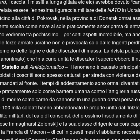
ard
, i caccia, i missili a lunga gittata etc etc) avrebbe dovuto “ca
ivelata essere l’ennesima figuraccia militare della
NATO
in Ucra
 vicino alla città di Pokrovsk, nella provincia di Donetsk ormai as
lmente sciolta come neve al sole praticamente ancor prima di entr
me vedremo tra pochissimo – per certi aspetti incredibile, ma an
le forze armate ucraine non è provocata solo dalle ingenti perdi
omeno delle fughe e dalle diserzioni di massa. La rivista polac
tto anonimato) che in alcune unità le diserzioni supererebbero il 
 Statello
sull’
Antidiplomatico
– il fenomeno è causato principal
ldati: i coscritti sono spesso catturati per strada con violenza da
 mandati al fronte. I tempi di addestramento sono ormai diventati
praticamente solo come barriera umana contro l’artiglieria russ
a di morire come carne da cannone in una guerra ormai persa e
oltre 100 mila soldati hanno abbandonato le proprie unità dall’inizio
itte militari, del calo di consensi, del prossimo insediamento di
 mese immaginarsi Zelenskij e la sua classe dirigente ancora cap
er la Francia di Macron – di cui in questi mesi vi abbiamo raccont
n questi giorni Senegal e Ciad hanno fatto sapere di non essere p