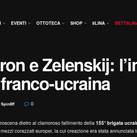
I
EVENTI
OTTOTECA
SHOP
8LINA
BETT8LIN
ron e Zelenskij: l’i
 franco-ucraina
0
,
Spin8ff
troscena dietro al clamoroso fallimento della
155° brigata ucra
i mezzi corazzati europei, la cui creazione era stata annunciata