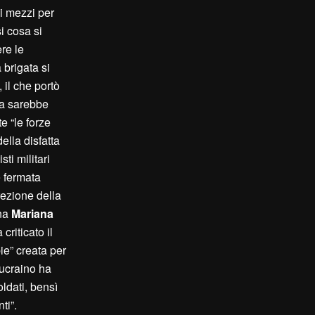
 i mezzi per
i cosa si
re le
 brigata si
 il che portò
ma sarebbe
e “le forze
ella disfatta
ti militari
e fermata
rezione della
ina
Mariana
criticato il
ie” creata per
ucraino ha
ldati, bensì
ti”.