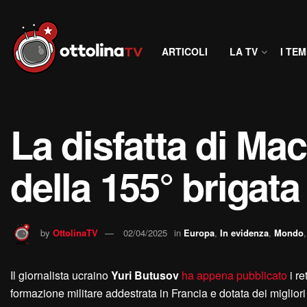
ARTICOLI
LA TV
I TEM
La disfatta di Mac
della 155° brigata
by
OttolinaTV
02/04/2025
in
Europa
,
In evidenza
,
Mondo
Il giornalista ucraino
Yuri Butusov
ha appena pubblicato
i re
formazione militare addestrata in Francia e dotata dei miglior