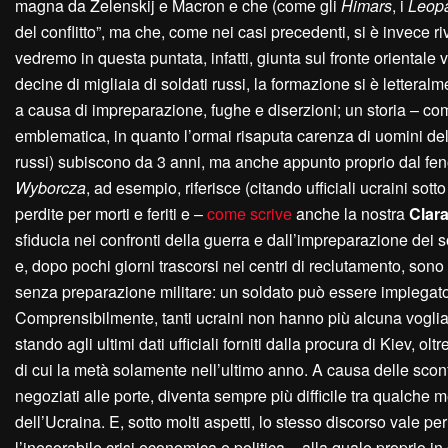
magna da Zelenskij e Macron e che (come gli
Himars
, i
Leop
del conflitto”, ma che, come nei casi precedenti, si è invece r
vedremo in questa puntata, infatti, giunta sul fronte orientale
decine di migliaia di soldati russi, la formazione si è lettera
a causa di impreparazione, fughe e diserzioni; un storia – co
emblematica, in quanto l’ormai risaputa carenza di uomini del
russi) subiscono da 3 anni, ma anche appunto proprio dal fen
Wyborcza
, ad esempio, riferisce (citando ufficiali ucraini so
perdite per morti e feriti e –
come scrive
anche la nostra
Clara
sfiducia nei confronti della guerra e dall’impreparazione dei so
e, dopo pochi giorni trascorsi nei centri di reclutamento, sono
senza preparazione militare: un soldato può essere impiegato 
Comprensibilmente, tanti ucraini non hanno più alcuna vogli
stando agli ultimi dati ufficiali forniti dalla procura di Kiev, 
di cui la metà solamente nell’ultimo anno. A causa delle sconf
negoziati alle porte, diventa sempre più difficile tra qualche
dell’Ucraina. E, sotto molti aspetti, lo stesso discorso vale p
l’inesorabile crisi economica e politica – alla quale proprio i