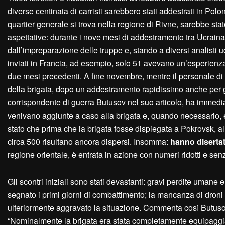
diverse centinaia di carristi sarebbero stati addestrati in Polon
quartier generale si trova nella regione di Rivne, sarebbe stato
aspettative: durante i nove mesi di addestramento tra Ucraina
dall’impreparazione delle truppe e, stando a diversi analisti uc
inviati in Francia, ad esempio, solo 51 avevano un’esperienza
due mesi precedenti. A fine novembre, mentre il personale di 
della brigata, dopo un addestramento rapidissimo anche per gli
corrispondente di guerra Butusov nel suo articolo, ha immedi
venivano aggiunte a caso alla brigata e, quando necessario, est
stato che prima che la brigata fosse dispiegata a Pokrovsk, 
circa 500 risultano ancora dispersi. Insomma:
hanno diserta
regione orientale, è entrata in azione con numeri ridotti e sen
Gli scontri iniziali sono stati devastanti: gravi perdite umane e 
segnato i primi giorni di combattimento; la mancanza di droni 
ulteriormente aggravato la situazione. Commenta così Butusov, 
“Nominalmente la brigata era stata completamente equipaggiata