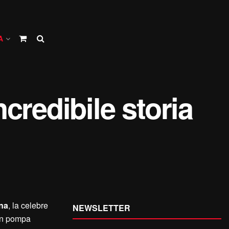
A
ncredibile storia
ina
, la celebre
NEWSLETTER
 in pompa