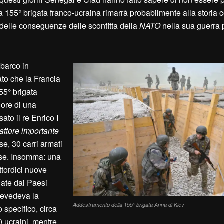
della 155° brigata franco-ucraina rimarrà probabilmente alla storia
 delle conseguenze delle sconfitta della
NATO
nella sua guerra 
sbarco in
to che la Francia
55° brigata
ore di una
to il re Enrico I
fattore importante
se, 30 carri armati
ese. Insomma: una
attordici nuove
ate dai Paesi
prevedeva la
Addestramento della 155° brigata Anna di Kiev
 specifico, circa
0 ucraini, mentre