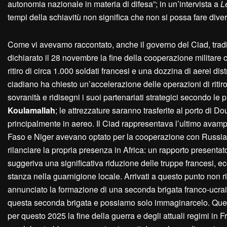
autonomia nazionale in materia di difesa”; in un’intervista a
L
tempi della schiavitù non significa che non si possa fare div
Come vi avevamo raccontato, anche il governo del Ciad, tradizi
dichiarato il 28 novembre la fine della cooperazione militare con
ritiro di circa 1.000 soldati francesi e una dozzina di aerei dis
ciadiano ha chiesto un’accelerazione delle operazioni di ritiro
sovranità e ridisegni i suoi partenariati strategici secondo le p
Koulamallah
; le attrezzature saranno trasferite al porto di D
principalmente in aereo. Il Ciad rappresentava l’ultimo avamp
Faso e Niger avevano optato per la cooperazione con Russia, 
rilanciare la propria presenza in Africa: un rapporto present
suggeriva una significativa riduzione delle truppe francesi, ec
stanza nella guarnigione locale. Arrivati a questo punto no
annunciato la formazione di una seconda brigata franco-ucrai
questa seconda brigata e possiamo solo immaginarcelo. Quell
per questo 2025 la fine della guerra e degli attuali regimi i