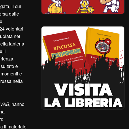
gata, il cui
ersa dalle
te
924 volontari
ruolata nei
lla fanteria
 il
erienza,
isultato è
i momenti e
 russa nella
VAB
, hanno
 ha
i:
a il materiale