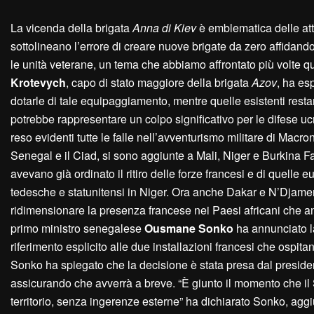
La vicenda della brigata
Anna di Kiev
è emblematica delle attua
sottolineano l’errore di creare nuove brigate da zero affidan
le unità veterane, un tema che abbiamo affrontato più volte q
Krotevych
, capo di stato maggiore della brigata
Azov
, ha es
dotarle di tale equipaggiamento, mentre quelle esistenti res
potrebbe rappresentare un colpo significativo per le difese ucr
reso evidenti tutte le falle nell’avventurismo militare di Macro
Senegal e il Ciad, si sono aggiunte a Mali, Niger e Burkina Fas
avevano già ordinato il ritiro delle forze francesi e di quelle 
tedesche e statunitensi in Niger. Ora anche Dakar e N’Djame
ridimensionare la presenza francese nei Paesi africani che a
primo ministro senegalese
Ousmane Sonko
ha annunciato la
riferimento esplicito alle due installazioni francesi che ospi
Sonko ha spiegato che la decisione è stata presa dal presid
assicurando che avverrà a breve. “È giunto il momento che il 
territorio, senza ingerenze esterne” ha dichiarato Sonko, ag