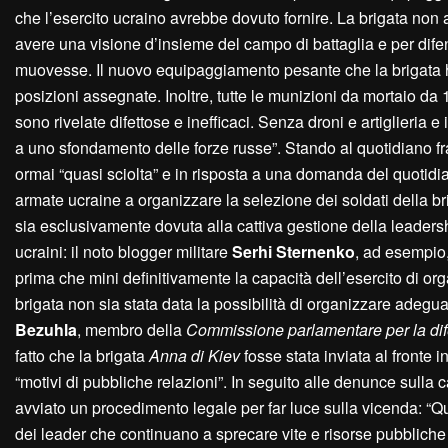
che l’esercito ucraino avrebbe dovuto fornire. La brigata non 
avere una visione d’insieme del campo di battaglia e per dif
muovesse. Il nuovo equipaggiamento pesante che la brigata ha 
posizioni assegnate. Inoltre, tutte le munizioni da mortaio da 
sono rivelate difettose e inefficaci. Senza droni e artiglieria e
a uno sfondamento delle forze russe”. Stando al quotidiano 
ormai “quasi sciolta” e in risposta a una domanda del quotidia
armate ucraine a organizzare la selezione dei soldati della brig
sia esclusivamente dovuta alla cattiva gestione della leadersh
ucraini: il noto blogger militare
Serhi Sternenko
, ad esempio,
prima che mini definitivamente la capacità dell’esercito di orga
brigata non sia stata data la possibilità di organizzare adegu
Bezuhla
, membro della
Commissione parlamentare per la difes
fatto che la brigata
Anna di Kiev
fosse stata inviata al fronte
“motivi di pubbliche relazioni”. In seguito alle denunce sulla ca
avviato un procedimento legale per far luce sulla vicenda: “Q
dei leader che continuano a sprecare vite e risorse pubbliche i