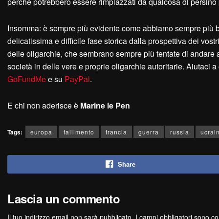
perché potrebbero essere rimpiazzati da qualcosa di persino
Insomma: è sempre più evidente come abbiamo sempre più bis
delicatissima e difficile fase storica dalla prospettiva dei vost
delle oligarchie, che sembrano sempre più tentate di andare al 
società in delle vere e proprie oligarchie autoritarie. Aiutaci 
GoFundMe
e su
PayPal
.
E chi non aderisce è
Marine le
P
en
Tags:
europa
fallimento
francia
guerra
russia
ucrai
Share
Lascia un commento
Il tuo indirizzo email non sarà pubblicato.
I campi obbligatori sono c