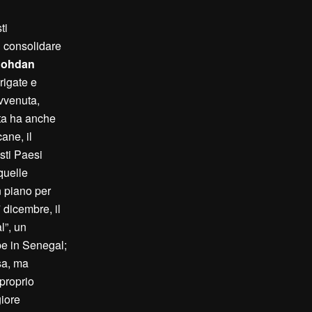
ti
i consolidare
ohdan
rigate e
vvenuta,
ata ha anche
ane, il
sti Paesi
 quelle
 piano per
7 dicembre, il
l”, un
pe in Senegal;
sa, ma
proprio
giore