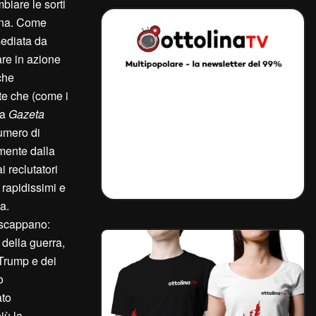
mbiare le sorti
ina. Come
sediata da
are in azione
che
te che (come i
ca
Gazeta
numero di
mente dalla
i reclutatori
 rapidissimi e
a.
 scappano:
 della guerra,
 Trump e dei
o
ato
iù la