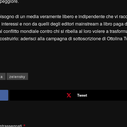
 peggiore.
ogno di un media veramente libero e indipendente che vi racc
ri interessi e non da quelli degli editori mainstream a libro paga 
conflitto mondiale contro chi si ribella al loro volere a trasform
a costruirlo: aderisci alla campagna di sottoscrizione di Ottolina T
na
zelensky
Tweet
ontrassegnati
*