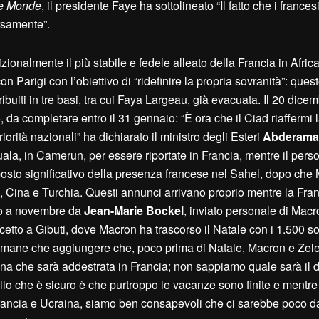
e Monde
, il presidente Faye ha sottolineato “Il fatto che i frances
ersamente”.
onalmente il più stabile e fedele alleato della Francia in Africa
 Parigi con l’obiettivo di “ridefinire la propria sovranità”: quest
tribuiti in tre basi, tra cui Faya Largeau, già evacuata. Il 20 dice
, da completare entro il 31 gennaio: “È ora che il Ciad riaffermi 
riorità nazionali” ha dichiarato il ministro degli Esteri
Abderam
ouala, in Camerun, per essere riportate in Francia, mentre il pers
osto significativo della presenza francese nel Sahel, dopo che 
Cina e Turchia. Questi annunci arrivano proprio mentre la Fran
ato a novembre da
Jean-Marie Bockel
, inviato personale di Macro
cetto a Gibuti, dove Macron ha trascorso il Natale con i 1.500 so
n rimane che aggiungere che, poco prima di Natale, Macron e Ze
na che sarà addestrata in Francia; non sappiamo quale sarà il d
o che è sicuro è che purtroppo le vacanze sono finite e mentre
n Francia e Ucraina, siamo ben consapevoli che ci sarebbe poco d