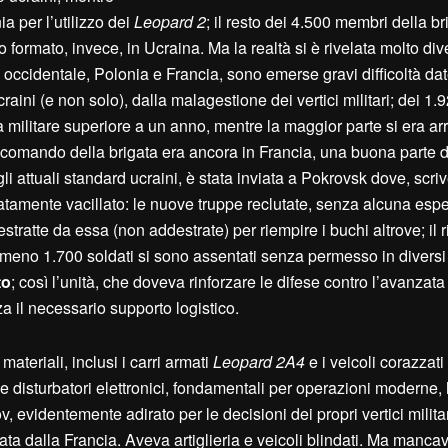
ia per l’utilizzo dei
Leopard 2
; il resto dei 4.500 membri della bri
 formato, invece, in Ucraina. Ma la realtà si è rivelata molto div
 occidentale, Polonia e Francia, sono emerse gravi difficoltà da
raini (e non solo), dalla malagestione dei vertici militari; dei 1.
 militare superiore a un anno, mentre la maggior parte si era ar
comando della brigata era ancora in Francia, una buona parte de
 attuali standard ucraini, è stata inviata a Pokrovsk dove, scrive
atamente vacillato: le nuove truppe reclutate, senza alcuna esp
ratte da essa (non addestrate) per riempire i buchi altrove; il r
almeno 1.700 soldati si sono assentati senza permesso in divers
to
; così l’unità, che doveva rinforzare le difese contro l’avanzata
za il necessario supporto logistico.
materiali, inclusi i carri armati
Leopard 2A4
e i veicoli corazzati
e disturbatori elettronici, fondamentali per operazioni moderne,
evidentemente adirato per le decisioni dei propri vertici militar
 dalla Francia. Aveva artiglieria e veicoli blindati. Ma mancav