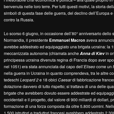
benvenuta nelle loro terre. Per tutti questi motivi, la storia 
simboli di questa fase delle guerra, del declino dell’Europa e
contro la Russia.
Lo scorso 6 giugno, in occasione dell’80° anniversario dello 
Normandia, il presidente
Emmanuel Macron
aveva annuncia
avrebbe addestrato ed equipaggiato una brigata ucraina: la 1
meccanizzata autonoma (chiamata anche
Anna di Kiev
in on
principessa ucraina divenuta regina di Francia dopo aver sposa
nel 1051) era stata annunciata dal capo dell’
Eliseo
come un
nella guerra in Ucraina in quanto comprendeva, tra le altre co
tedeschi
Leopard 2
e 18 obici
Caesar
di fabbricazione franc
dotazione davvero di tutto rispetto; si trattava di una delle qu
brigate che avrebbero dovuto essere addestrate ed equipaggi
occidentali e il progetto, dal valore di 900 miliardi di dollari, 
formazione di una forza composta da oltre 5.800 uomini. Nello
1.500 istruttori e traduttori francesi avrebbero addestrato 2.30