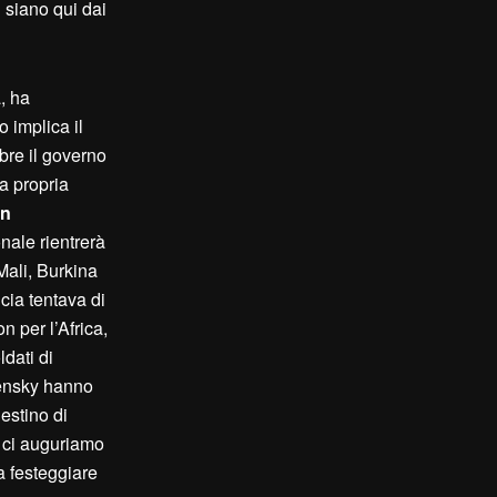
i siano qui dai
, ha
o implica il
mbre il governo
la propria
an
onale rientrerà
Mali, Burkina
cia tentava di
n per l’Africa,
ldati di
lensky hanno
estino di
 ci auguriamo
a festeggiare