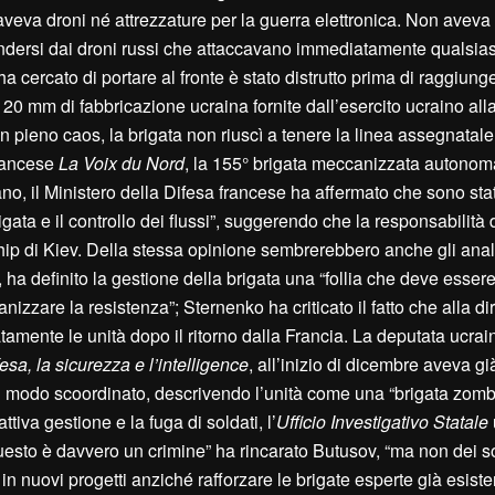
aveva droni né attrezzature per la guerra elettronica. Non aveva
endersi dai droni russi che attaccavano immediatamente qualsias
cercato di portare al fronte è stato distrutto prima di raggiunge
120 mm di fabbricazione ucraina fornite dall’esercito ucraino alla
 in pieno caos, la brigata non riuscì a tenere la linea assegnatale,
francese
La Voix du Nord
, la 155° brigata meccanizzata autono
no, il Ministero della Difesa francese ha affermato che sono stat
ata e il controllo dei flussi”, suggerendo che la responsabilità d
ip di Kiev. Della stessa opinione sembrerebbero anche gli analis
 ha definito la gestione della brigata una “follia che deve esser
nizzare la resistenza”; Sternenko ha criticato il fatto che alla di
atamente le unità dopo il ritorno dalla Francia. La deputata ucra
a, la sicurezza e l’intelligence
, all’inizio di dicembre aveva già 
 in modo scoordinato, descrivendo l’unità come una “brigata zomb
ttiva gestione e la fuga di soldati, l’
Ufficio Investigativo Statale
uesto è davvero un crimine” ha rincarato Butusov, “ma non dei so
n nuovi progetti anziché rafforzare le brigate esperte già esisten