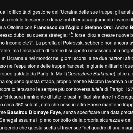
li difficoltà di gestione dell’Ucraina delle sue truppe: gli analis
dosi a reclute inesperte e donazioni di equipaggiamento invece d
ui a Ottolina con
Francesco
dall’
A
glio
e
S
tefano
O
rsi
. Anche
B
presso dubbi su questa strategia: “È forse idiozia creare nuove b
tano incomplete?”. La perdita di Pokrovsk, sebbene non ancora a
aine, ma l’incapacità di fornire il supporto necessario alla brig
n in Ucraina e nel mondo: nei giorni scorsi, altre due nazioni afric
o nell’espulsione delle truppe francesi; le giunte militari di que
europee guidate da Parigi in Mali (
Operazione Barkhane
), oltre a
na seguono questa strada, proprio mentre Macron lavorava a un
ncora tolleravano la sempre più controversa
tutela
di Parigi: il 2
 “chiusura imminente di tutte le basi militari straniere in Senega
tano circa 350 soldati, dato che nessun altro Paese mantiene trup
ente
Bassirou Diomaye Faye
, senza specificare una data preci
Senegal assuma il pieno controllo della propria sicurezza e del 
giungendo che questa scelta si inserisce “nel quadro di una mag