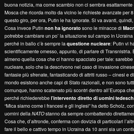
buona notizia, ma come scambio non ci sembra esattamente eq
Mosca che ricorda molto da vicino le richieste avanzate per 8
questo giro, per ora, Putin le ha ignorate. Si va avanti, quindi
Cosa invece Putin
non ha ignorato
sono le minacce di
Mac
potrebbe cambiare un po’ la situazione sul campo in Ucraina 
perché in ballo c’è sempre la
questione nucleare
: Putin vi 
scientificamente omesso, appunto, di parlare di Transnistria. 
almeno quella cosa che ci hanno spacciato per tale: sarebbe un
nucleare, solo che la descrivono nel caso di invasione cinese
fantasie più sfrenate, fantasticando di attriti russo – cinesi 
mondo esistono anche capi di Stato razionali, e non sono tutti
comunque, hanno scatenato più scontri dentro all’Europa che c
perché richiederebbe
l’intervento diretto di uomini tedesch
“Mica siamo come i francesi e gli inglesi” ha detto Scholz, co
uomini della
NATO
stanno da sempre combattendo direttamen
Cosa che, d’altronde, conferma con dovizia di particolari l’alt
fare il bello e cattivo tempo in Ucraina da 10 anni sia un cont