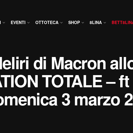
I
EVENTI
OTTOTECA
SHOP
8LINA
BETT8LIN
liri di Macron all
TION TOTALE – ft
 domenica 3 marzo 