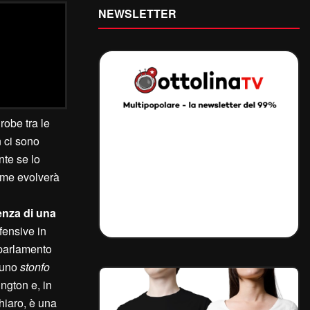
NEWSLETTER
obe tra le
n ci sono
nte se lo
ome evolverà
nza di una
fensive in
 parlamento
 uno
stonfo
ngton e, in
hiaro, è una