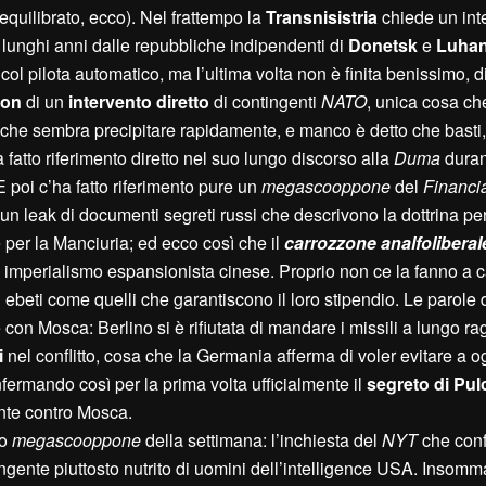
uilibrato, ecco). Nel frattempo la
Transnisistria
chiede un int
 lunghi anni dalle repubbliche indipendenti di
Donetsk
e
Luha
, col pilota automatico, ma l’ultima volta non è finita benissimo, 
ron
di un
intervento diretto
di contingenti
NATO
, unica cosa ch
che sembra precipitare rapidamente, e manco è detto che basti,
ha fatto riferimento diretto nel suo lungo discorso alla
Duma
duran
E poi c’ha fatto riferimento pure un
megascooppone
del
Financi
 leak di documenti segreti russi che descrivono la dottrina per i
 per la Manciuria; ed ecco così che il
carrozzone analfoliberal
e di imperialismo espansionista cinese. Proprio non ce la fanno a 
 ebeti come quelli che garantiscono il loro stipendio. Le parole 
on Mosca: Berlino si è rifiutata di mandare i missili a lungo r
i
nel conflitto, cosa che la Germania afferma di voler evitare a o
nfermando così per la prima volta ufficialmente il
segreto di Pulc
te contro Mosca.
ro
megascooppone
della settimana: l’inchiesta del
NYT
che con
ingente piuttosto nutrito di uomini dell’intelligence USA. Insomma: