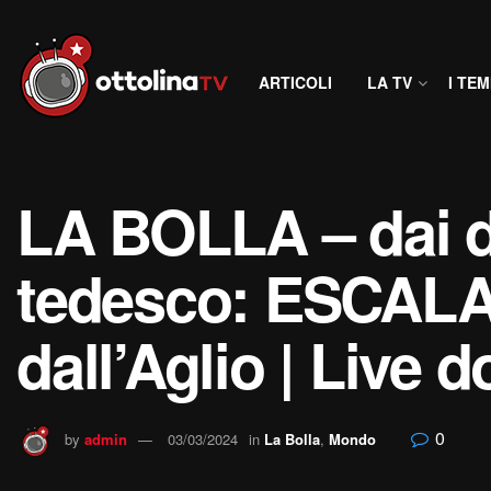
ARTICOLI
LA TV
I TEM
LA BOLLA – dai de
tedesco: ESCALA
dall’Aglio | Live
0
by
admin
03/03/2024
in
La Bolla
,
Mondo