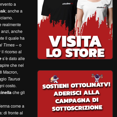
ervento a
nsk
; anche a
diciamo.
e realmente
 anzi, anche
te il quale ha
al Times
– o
l ricorso al
e
s’è dato alle
capire che nel
di Macron,
aggio
Taurus
gni costo.
inella
che gli
ferma come a
 di fronte al