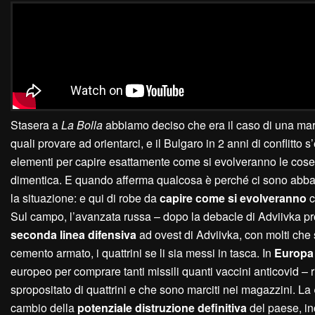
Stasera a
La Bolla
abbiamo deciso che era il caso di una mara
quali provare ad orientarci, e il Bulgaro in 2 anni di conflit
elementi per capire esattamente come si evolveranno le cose,
dimentica. E quando afferma qualcosa è perché ci sono abbas
la situazione: e qui di robe da
capire come si evolveranno
c
Sul campo, l’avanzata russa – dopo la debacle di Adviivka p
seconda linea difensiva
ad ovest di Adviivka, con molti che 
cemento armato, i quattrini se li sia messi in tasca. In
Europa
europeo per comprare tanti missili quanti vaccini anticovid 
spropositato di quattrini e che sono marciti nei magazzini. La
cambio della
potenziale distruzione definitiva
del paese, in