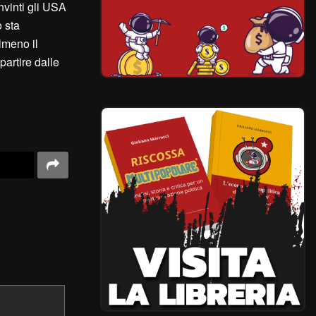
nvinti gli USA
o sta
lmeno il
partire dalle