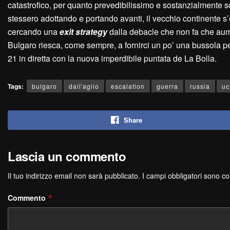
catastrofico, per quanto prevedibilissimo e sostanzialmente sco
stessero adottando e portando avanti, il vecchio continente s
cercando una
exit strategy
dalla debacle che non fa che aume
Bulgaro riesca, come sempre, a fornirci un po’ una bussola per 
21 in diretta con la nuova imperdibile puntata de La Bolla.
Tags:
bulgaro
dall'aglio
escalation
guerra
russia
uc
Share
Lascia un commento
Il tuo indirizzo email non sarà pubblicato.
I campi obbligatori sono c
Commento
*