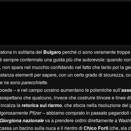
tona in solitaria del
Bulgaro
perché ci sono veramente troppe r
to s’è sempre confermato una guida più che autorevole: quando no
 non spara nel mucchio confidando nel fatto che tanto poi la ge
tanza elementi per sapere, con un certo grado di sicurezza, c
e ne sono
parecchiette
.
rocede – e nel campo ucraino aumentano le polemiche sull’
asse
sospettano che qualcuno, invece che costruire trincee e linee di
incalza la
retorica sul riarmo
, che sfocia nella risoluzione del
– rigorosamente
Pfizer
– abbiamo comprato in passato pagandoli
Giorgiona nazionale
va a prendere ordini direttamente a Washi
cassa un bacino sulla nuca e il rientro di
Chico Forti
(che, sia c