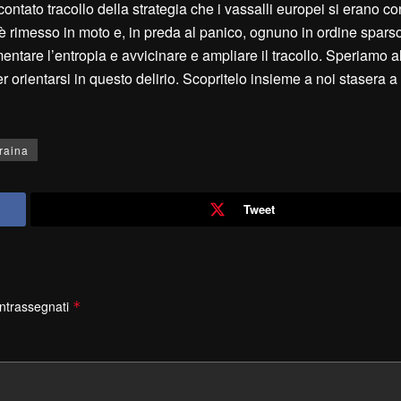
ntato tracollo della strategia che i vassalli europei si erano co
’è rimesso in moto e, in preda al panico, ognuno in ordine spars
ntare l’entropia e avvicinare e ampliare il tracollo. Speriamo a
orientarsi in questo delirio. Scopritelo insieme a noi stasera a 
raina
Tweet
ontrassegnati
*