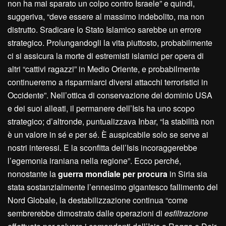
non ha mai sparato un colpo contro Israele” e quindi,
suggeriva, “deve essere al massimo indebolito, ma non
distrutto. Sradicare lo Stato Islamico sarebbe un errore
strategico. Prolungandogli la vita piuttosto, probabilmente
ci si assicura la morte di estremisti islamici per opera di
altri “cattivi ragazzi” in Medio Oriente, e probabilmente
continueremo a risparmiarci diversi attacchi terroristici in
Occidente”. Nell’ottica di conservazione del dominio USA
e dei suoi alleati, il permanere dell’Isis ha uno scopo
strategico; d’altronde, puntualizzava Inbar, “la stabilità non
è un valore in sé e per sé. È auspicabile solo se serve ai
nostri interessi. E la sconfitta dell’Isis incoraggerebbe
l’egemonia iraniana nella regione”. Ecco perché,
nonostante la
guerra mondiale per procura
in Siria sia
stata sostanzialmente l’ennesimo gigantesco fallimento del
Nord Globale, la destabilizzazione continua “come
sembrerebbe dimostrato dalle operazioni di
esfiltrazione