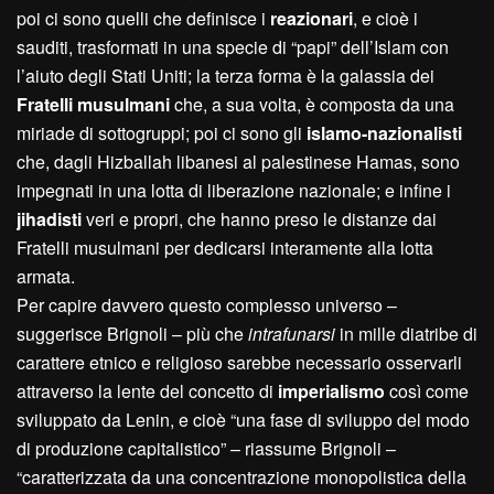
poi ci sono quelli che definisce i
reazionari
, e cioè i
sauditi, trasformati in una specie di “papi” dell’Islam con
l’aiuto degli Stati Uniti; la terza forma è la galassia dei
Fratelli musulmani
che, a sua volta, è composta da una
miriade di sottogruppi; poi ci sono gli
islamo-nazionalisti
che, dagli Hizballah libanesi al palestinese Hamas, sono
impegnati in una lotta di liberazione nazionale; e infine i
jihadisti
veri e propri, che hanno preso le distanze dai
Fratelli musulmani per dedicarsi interamente alla lotta
armata.
Per capire davvero questo complesso universo –
suggerisce Brignoli – più che
intrafunarsi
in mille diatribe di
carattere etnico e religioso sarebbe necessario osservarli
attraverso la lente del concetto di
imperialismo
così come
sviluppato da Lenin, e cioè “una fase di sviluppo del modo
di produzione capitalistico” – riassume Brignoli –
“caratterizzata da una concentrazione monopolistica della