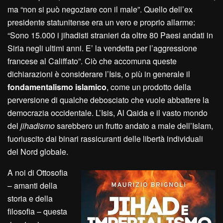
ma “non si può negoziare con il male”. Quello dell’ex
presidente statunitense era un vero e proprio allarme:
“Sono 15.000 i jihadisti stranieri da oltre 80 Paesi andati in
Siria negli ultimi anni. E’ la vendetta per l’aggressione
francese al Califfato”. Ciò che accomuna queste
dichiarazioni è considerare l’Isis, o più in generale il
fondamentalismo islamico
, come un prodotto della
perversione di qualche debosciato che vuole abbattere la
democrazia occidentale. L’Isis, Al Qaida e il vasto mondo
del
jihadismo
sarebbero un frutto andato a male dell’Islam,
fuoriuscito dai binari rassicuranti delle libertà individuali
del Nord globale.
A noi di Ottosofia
– amanti della
storia e della
filosofia – questa