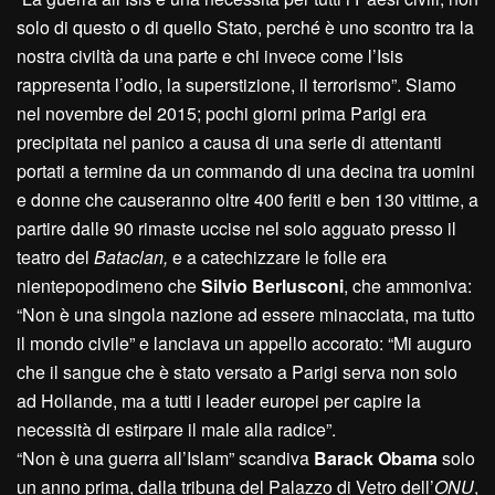
solo di questo o di quello Stato, perché è uno scontro tra la
nostra civiltà da una parte e chi invece come l’Isis
rappresenta l’odio, la superstizione, il terrorismo”. Siamo
nel novembre del 2015; pochi giorni prima Parigi era
precipitata nel panico a causa di una serie di attentanti
portati a termine da un commando di una decina tra uomini
e donne che causeranno oltre 400 feriti e ben 130 vittime, a
partire dalle 90 rimaste uccise nel solo agguato presso il
teatro del
Bataclan,
e a catechizzare le folle era
nientepopodimeno che
Silvio Berlusconi
, che ammoniva:
“Non è una singola nazione ad essere minacciata, ma tutto
il mondo civile” e lanciava un appello accorato: “Mi auguro
che il sangue che è stato versato a Parigi serva non solo
ad Hollande, ma a tutti i leader europei per capire la
necessità di estirpare il male alla radice”.
“Non è una guerra all’Islam” scandiva
Barack Obama
solo
un anno prima, dalla tribuna del Palazzo di Vetro dell’
ONU
,