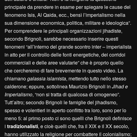
principale da prendere in esame per spiegare le cause del
fenomeno Isis, Al Qaida, ecc., bensì l’imperialismo nella
sua dimensione economica, politica, militare e ideologica”.
Per comprendere le principali organizzazioni jihadiste,
secondo Brignoli, sarebbe necessario inserire questi
fenomeni “all’interno del grande scontro inter – imperialista
in atto per il controllo delle fonti energetiche, dei corridoi
commerciali e delle aree valutarie” che è proprio quello
che cercheremo di fare brevemente in questo video. La
chiamano
galassia islamista
, mettendo tutto nello stesso
calderone; eppure, sottolinea Maurizio Brignoli in
Jihad e
Imperialismo
, “non si tratta di qualcosa di omogeneo”.
Tutt’altro; secondo Brignoli le famiglie del jihadismo,
spesso e volentieri in aperto conflitto tra loro, sono per lo
meno 5: al primo posto ci sono quelli che Brignoli definisce
i
tradizionalisti
, e cioè quelli che, fra il XIX e il XX secolo,
hanno utilizzato la religione per combattere il colonialismo;