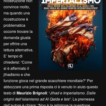
ricostruzione non
convince molto,
ma quando una
ricostruzione è
problematica
occorre trovare la
domanda giusta
per offrire una
lettura alternativa.
E’ tempo di
chiedersi: “Come
si è affermato il
jihadismo e che
funzione gioca nel grande scacchiere mondiale?” Per
abbozzare una prima risposta ci è venuto in aiuto questo
testo di
Maurizio Brignoli
: “
Jihad e Imperialismo. Dalle
origini dell’islamismo ad Al Qaida e Isis
”. La premessa
dell’autore è chiara: “Non è la religione la questione