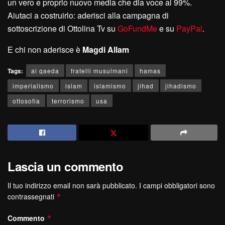
un vero e proprio nuovo media che dia voce al 99%.
Aiutaci a costruirlo: aderisci alla campagna di
sottoscrizione di Ottolina Tv su
GoFundMe
e su
PayPal
.
E chi non aderisce è
Magdi Allam
Tags:
al qaeda
fratelli musulmani
hamas
imperialismo
islam
islamismo
jihad
jihadismo
ottosofia
terrorismo
usa
Lascia un commento
Il tuo indirizzo email non sarà pubblicato.
I campi obbligatori sono
contrassegnati
*
Commento
*