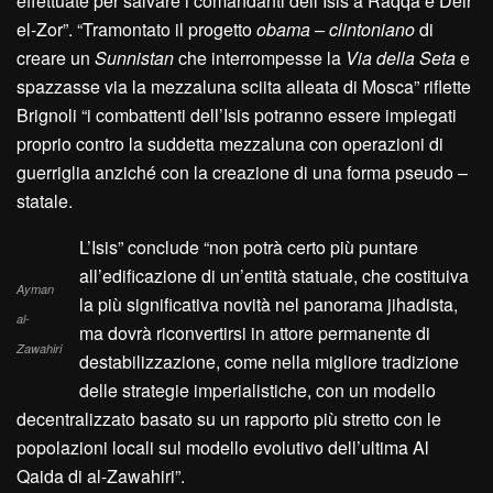
effettuate per salvare i comandanti dell’Isis a Raqqa e Deir
el-Zor”. “Tramontato il progetto
obama – clintoniano
di
creare un
Sunnistan
che interrompesse la
Via della Seta
e
spazzasse via la mezzaluna sciita alleata di Mosca” riflette
Brignoli “i combattenti dell’Isis potranno essere impiegati
proprio contro la suddetta mezzaluna con operazioni di
guerriglia anziché con la creazione di una forma pseudo –
statale.
L’Isis” conclude “non potrà certo più puntare
all’edificazione di un’entità statuale, che costituiva
Ayman
la più significativa novità nel panorama jihadista,
al-
ma dovrà riconvertirsi in attore permanente di
Zawahiri
destabilizzazione, come nella migliore tradizione
delle strategie imperialistiche, con un modello
decentralizzato basato su un rapporto più stretto con le
popolazioni locali sul modello evolutivo dell’ultima Al
Qaida di al-Zawahiri”.