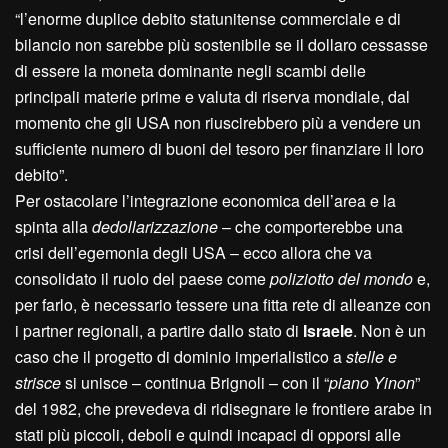
“l’enorme duplice debito statunitense commerciale e di
bilancio non sarebbe più sostenibile se il dollaro cessasse
di essere la moneta dominante negli scambi delle
principali materie prime e valuta di riserva mondiale, dal
momento che gli USA non riuscirebbero più a vendere un
sufficiente numero di buoni del tesoro per finanziare il loro
debito”.
Per ostacolare l’integrazione economica dell’area e la
spinta alla
dedollarizzazione
– che comporterebbe una
crisi dell’egemonia degli USA – ecco allora che va
consolidato il ruolo del paese come
poliziotto del mondo
e,
per farlo, è necessario tessere una fitta rete di alleanze con
i partner regionali, a partire dallo stato di
Israele
. Non è un
caso che il progetto di dominio imperialistico a
stelle e
strisce
si unisce – continua Brignoli – con il “
piano Yinon
”
del 1982, che prevedeva di ridisegnare le frontiere arabe in
stati più piccoli, deboli e quindi incapaci di opporsi alle