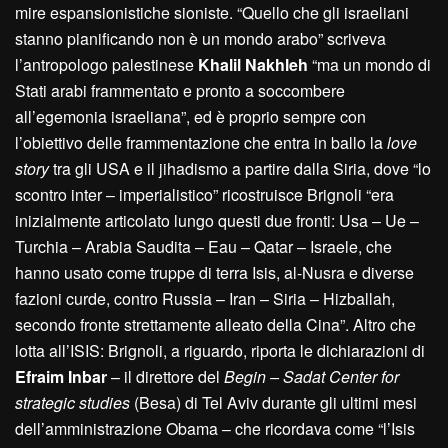
mire espansionistiche sioniste. “Quello che gli israeliani
stanno pianificando non è un mondo arabo” scriveva
l’antropologo palestinese
Khalil Nakhleh
“ma un mondo di
Stati arabi frammentato e pronto a soccombere
all’egemonia israeliana”, ed è proprio sempre con
l’obiettivo delle frammentazione che entra in ballo la
love
story
tra gli USA e il jihadismo a partire dalla Siria, dove “lo
scontro inter – imperialistico” ricostruisce Brignoli “era
inizialmente articolato lungo questi due fronti: Usa – Ue –
Turchia – Arabia Saudita – Eau – Qatar – Israele, che
hanno usato come truppe di terra Isis, al-Nusra e diverse
fazioni curde, contro Russia – Iran – Siria – Hizballah,
secondo fronte strettamente alleato della Cina”. Altro che
lotta all’ISIS: Brignoli, a riguardo, riporta le dichiarazioni di
Efraim Inbar
– il direttore del
Begin – Sadat Center for
strategic studies
(Besa) di Tel Aviv durante gli ultimi mesi
dell’amministrazione Obama – che ricordava come “l’Isis