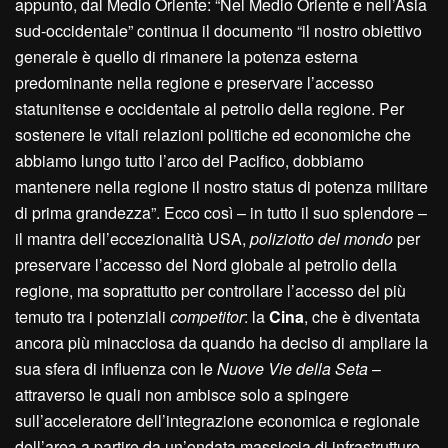
appunto, dal Medio Oriente: “Nel Medio Oriente e nell’Asia
sud-occidentale” continua il documento “il nostro obiettivo
generale è quello di rimanere la potenza esterna
predominante nella regione e preservare l’accesso
statunitense e occidentale al petrolio della regione. Per
sostenere le vitali relazioni politiche ed economiche che
abbiamo lungo tutto l’arco del Pacifico, dobbiamo
mantenere nella regione il nostro status di potenza militare
di prima grandezza”. Ecco così – in tutto il suo splendore –
il mantra dell’eccezionalità USA,
poliziotto del mondo
per
preservare l’accesso del Nord globale al petrolio della
regione, ma soprattutto per controllare l’accesso del più
temuto tra i potenziali
competitor
: la
Cina
, che è diventata
ancora più minacciosa da quando ha deciso di ampliare la
sua sfera di influenza con le
Nuove Vie della Seta
–
attraverso le quali non ambisce solo a spingere
sull’acceleratore dell’integrazione economica e regionale
dell’area a partire da un’ondata massiccia di infrastrutture