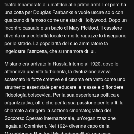
teatro innamorato di un’attrice alle prime armi. Lei però ha
una cotta per Douglas Fairbanks e vuole uscire solo con
qualcuno di famoso come una star di Hollywood. Dopo un
incontro casuale e un bacio di Mary Pickford, il cassiere
diventa una celebrità locale e molte ragazze lo inseguono
per le strade. La popolarità del suo ammiratore fa
ingelosire l’attricetta, che si innamora di lui.
Misiano era arrivato in Russia intorno al 1920, dove lo
attendeva una vita turbolenta, la rivoluzione aveva
scatenato le forze creative e il cinema era visto come uno
strumento essenziale per educare le masse e diffondere
l’ideologia bolscevica. Per la sua esperienza politica e
organizzativa, oltre che per la sua passione per le arti, fu
chiamato a dirigere la sezione cinematografica del
Soccorso Operaio Internazionale, un’organizzazione
legata al Comintern. Nel 1924 divenne capo della
Mezhrabpom-Rus (poi Mezhrabpomfilm), una casa