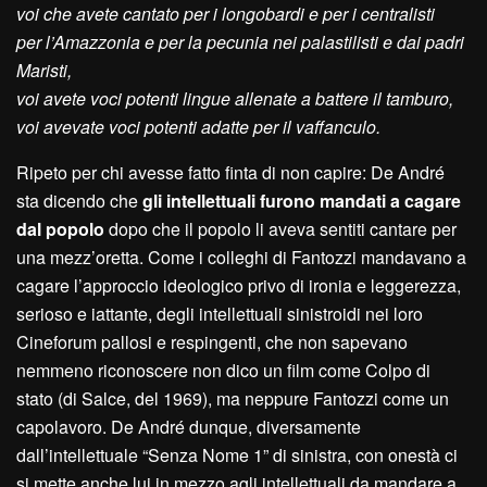
voi che avete cantato per i longobardi e per i centralisti
per l’Amazzonia e per la pecunia nei palastilisti e dai padri
Maristi,
voi avete voci potenti lingue allenate a battere il tamburo,
voi avevate voci potenti adatte per il vaffanculo.
Ripeto per chi avesse fatto finta di non capire: De André
sta dicendo che
gli intellettuali furono mandati a cagare
dal popolo
dopo che il popolo li aveva sentiti cantare per
una mezz’oretta. Come i colleghi di Fantozzi mandavano a
cagare l’approccio ideologico privo di ironia e leggerezza,
serioso e iattante, degli intellettuali sinistroidi nei loro
Cineforum pallosi e respingenti, che non sapevano
nemmeno riconoscere non dico un film come Colpo di
stato (di Salce, del 1969), ma neppure Fantozzi come un
capolavoro. De André dunque, diversamente
dall’intellettuale “Senza Nome 1” di sinistra, con onestà ci
si mette anche lui in mezzo agli intellettuali da mandare a