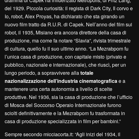
dramma di Capek ha influenzato Metropolis, di Fritz Lang,
del 1929. Piccola curiosità: il regista di Dark City, Il corvo e
Io, robot, Alex Proyas, ha dichiarato che sta girando un
nuovo film tratto da R.U.R. di Capek. Nell’anno del film sui
robot, il 1935, Misiano era ancora direttore della casa di
produzione, ma come fa notare “Slavia”, rivista trimestrale
di cultura, quello fu il suo ultimo anno. “La Mezrabpom fu
l’unica casa di produzione, con capitale misto (privato e
pubblico, nazionale e internazionale), che riuscì, per un
lungo periodo, a sopravvivere alla
totale
nazionalizzazione dell’industria cinematografica
e a
mantenere una certa autonomia a livello di scelte
produttive. Nel 1936, sia la casa di produzione che l’ufficio
di Mosca del Soccorso Operaio Internazionale furono
sciolti definitivamente e la Mezrabpom fu trasformata in
casa di produzione specializzata in film per bambini.”
Sempre secondo micciacorta.it: “Agli inizi del 1934, il