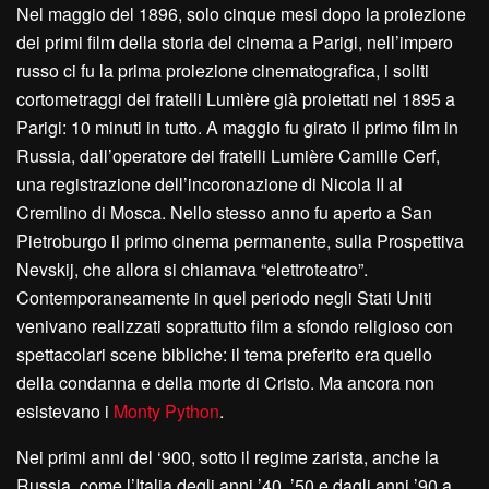
Nel maggio del 1896, solo cinque mesi dopo la proiezione
dei primi film della storia del cinema a Parigi, nell’impero
russo ci fu la prima proiezione cinematografica, i soliti
cortometraggi dei fratelli Lumière già proiettati nel 1895 a
Parigi: 10 minuti in tutto. A maggio fu girato il primo film in
Russia, dall’operatore dei fratelli Lumière Camille Cerf,
una registrazione dell’incoronazione di Nicola II al
Cremlino di Mosca. Nello stesso anno fu aperto a San
Pietroburgo il primo cinema permanente, sulla Prospettiva
Nevskij, che allora si chiamava “elettroteatro”.
Contemporaneamente in quel periodo negli Stati Uniti
venivano realizzati soprattutto film a sfondo religioso con
spettacolari scene bibliche: il tema preferito era quello
della condanna e della morte di Cristo. Ma ancora non
esistevano i
Monty Python
.
Nei primi anni del ‘900, sotto il regime zarista, anche la
Russia, come l’Italia degli anni ’40, ’50 e dagli anni ’90 a