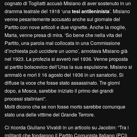
cognato di Togliatti accusò Misiano di aver sostenuto in un
dramma teatrale del 1918 ‘una
tesi antileninista
’. Misiano
venne pesantemente accusato anche sul giornale del
Partito con nove articoli e due vignette. Anche la moglie,
Maria, venne presa di mira. ‘So bene che nella vita del
Partito, una parola mal collocata in una Commissione
d’inchiesta può uccidere un uomo’, annotava Misiano già
nel 1923. La profezia si avverò nel 1936. Venne proposta
al partito bolscevico dell’Urss la sua espulsione. Misiano si
ammalò e morì il 16 agosto del 1936 in un sanatorio. Si
diffuse la voce che fosse stato assassinato. Tre giorni
dopo, a Mosca, sarebbe iniziato il primo dei grandi
processi staliniani”.
Molti dicono che se non fosse morto sarebbe comunque
stato una delle vittime del Grande Terrore.
Ci ricorda Giuliano Vivaldi in un articolo su Jacobin: “Tra i
militanti che fondarono il Partito Comunista Italiano (PCI)