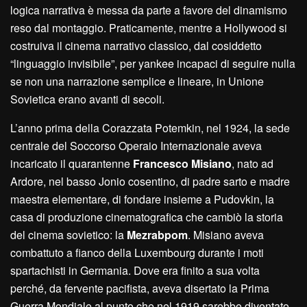
logica narrativa è messa da parte a favore del dinamismo
reso dal montaggio. Praticamente, mentre a Hollywood si
costruiva il cinema narrativo classico, dal cosiddetto
“linguaggio invisibile”, per yankee incapaci di seguire nulla
se non una narrazione semplice e lineare, in Unione
Sovietica erano avanti di secoli.
L’anno prima della Corazzata Potemkin, nel 1924, la sede
centrale del Soccorso Operaio Internazionale aveva
incaricato il quarantenne
Francesco Misiano
, nato ad
Ardore, nel basso Jonio cosentino, di padre sarto e madre
maestra elementare, di fondare insieme a Pudovkin, la
casa di produzione cinematografica che cambiò la storia
del cinema sovietico: la
Mezrabpom
. Misiano aveva
combattuto a fianco della Luxembourg durante i moti
spartachisti in Germania. Dove era finito a sua volta
perché, da fervente pacifista, aveva disertato la Prima
Guerra Mondiale al punto che nel 1919 sarebbe diventato