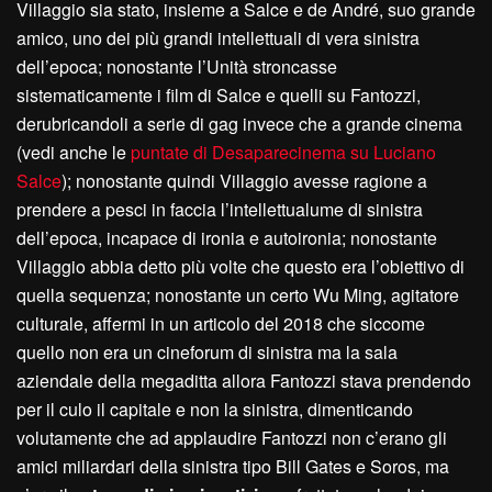
Villaggio sia stato, insieme a Salce e de André, suo grande
amico, uno dei più grandi intellettuali di vera sinistra
dell’epoca; nonostante l’Unità stroncasse
sistematicamente i film di Salce e quelli su Fantozzi,
derubricandoli a serie di gag invece che a grande cinema
(vedi anche le
puntate di Desaparecinema su Luciano
Salce
); nonostante quindi Villaggio avesse ragione a
prendere a pesci in faccia l’intellettualume di sinistra
dell’epoca, incapace di ironia e autoironia; nonostante
Villaggio abbia detto più volte che questo era l’obiettivo di
quella sequenza; nonostante un certo Wu Ming, agitatore
culturale, affermi in un articolo del 2018 che siccome
quello non era un cineforum di sinistra ma la sala
aziendale della megaditta allora Fantozzi stava prendendo
per il culo il capitale e non la sinistra, dimenticando
volutamente che ad applaudire Fantozzi non c’erano gli
amici miliardari della sinistra tipo Bill Gates e Soros, ma