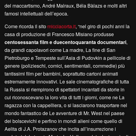
del maccartismo, André Malraux, Béla Bàlazs e molti altri
famosi intellettuali dell’epoca.
Come ricorda il sito
micciacorta.it
, “nel giro di pochi anni la
casa di produzione di Francesco Misiano produsse
centosessanta film e duecentoquaranta documentari
,
da grandi capolavori come La madre, La fine di San
Pietroburgo e Tempeste sull’Asia di Pudovkin a pellicole di
genere (polizieschi, comici, sentimentali, commedie) più
tantissimi film per bambini, soprattutto cartoni animati
estremamente innovativi. Le sale cinematografiche di tutta
la Russia si riempirono di spettatori incantati da storie in
cui riconoscevano la loro vita di tutti i giorni, come ne La
ragazza con la cappelliera, o si lasciarono trasportare nel
mondo fantastico de Le avventure di Mr. West nel paese
dei bolscevichi e perfino in mondi alieni come quello di
Aelita di J.A. Protazanov che incita all’insurrezione i