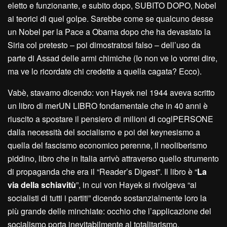
eletto e funzionante, e subito dopo, SUBITO DOPO, Nobel
ai teorici di quel golpe. Sarebbe come se qualcuno desse
un Nobel per la Pace a Obama dopo che ha devastato la
Siria col pretesto – poi dimostratosi falso – dell’uso da
parte di Assad delle armi chimiche (Io non ve lo vorrei dire,
ma ve lo ricordate chi credette a quella cagata? Ecco).
Vabè, stavamo dicendo: von Hayek nel 1944 aveva scritto
un libro di merUN LIBRO fondamentale che in 40 anni è
riuscito a spostare il pensiero di milioni di coglPERSONE
dalla necessità del socialismo e poi del keynesismo a
quella del fascismo economico perenne, il neoliberismo
piddino, libro che in Italia arrivò attraverso quello strumento
di propaganda che era il “Reader’s Digest”. Il libro è “
La
via della schiavitù
”, in cui von Hayek si rivolgeva “ai
socialisti di tutti i partiti” dicendo sostanzialmente loro la
più grande delle minchiate: occhio che l’applicazione del
socialismo porta inevitabilmente al totalitarismo.