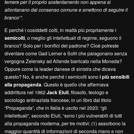
temere per il proprio sostentamento non appena si
allontanano dal consenso comune e smettono di seguire il
branco’”.
E perché i cosiddetti colti, in realtà più propriamente i
semicolti
, o meglio gli intellettuali di regime, seguono il
branco? Solo per i bonifici del padrone? Cioè potreste
diventare come Gad Lerner e Sofri che paragonano senza
vergogna Zelensky ad Allende barricato nella Moneda?
Oppure come la leader danese di sinistra che diceva
questo? No, è anche perché i semicolti sono
i più sensibili
alla propaganda
. Questo è quello che affermava
addirittura nel 1962
Jack Elull
, filosofo, teologo e
sociologo antinazista francese, in un libro dal titolo
“Propaganda”, che in Italia è uscito nel 2023: “gli
intellettuali”, secondo Elull, “sono i più vulnerabili di tutti
alla propaganda moderna, per tre motivi: (1) assorbono la
maggior quantità di informazioni di seconda mano e non