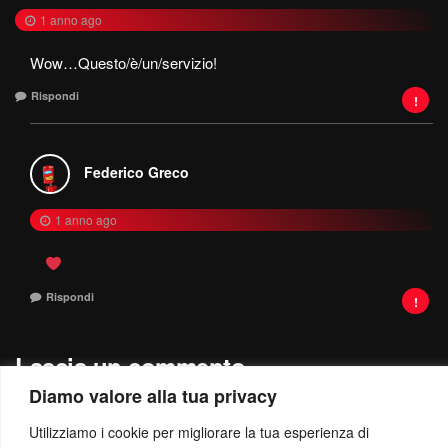
1 anno ago
Wow…Questo/è/un/servizio!
Rispondi
Federico Greco
1 anno ago
Rispondi
Lascia un commento
Diamo valore alla tua privacy
Il tuo indirizzo email non sarà pubblicato.
I campi obbligatori sono
contrassegnati
*
Utilizziamo i cookie per migliorare la tua esperienza di