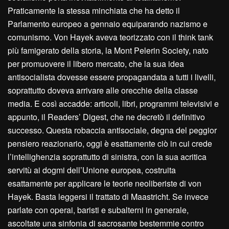
Praticamente la stessa minchiata che ha detto il
Parlamento europeo a gennaio equiparando nazismo e
comunismo. Von Hayek aveva teorizzato con il think tank
più famigerato della storia, la Mont Pelerin Society, nato
per promuovere il libero mercato, che la sua idea
antisocialista dovesse essere propagandata a tutti i livelli,
soprattutto doveva arrivare alle orecchie della classe
media. E così accadde: articoli, libri, programmi televisivi e
appunto, il Readers’ Digest, che ne decretò il definitivo
successo. Questa robaccia antisociale, degna del peggior
pensiero reazionario, oggi è esattamente ciò in cui crede
l’intellighenzia soprattutto di sinistra, con la sua acritica
servitù ai dogmi dell’Unione europea, costruita
esattamente per applicare le teorie neoliberiste di von
Hayek. Basta leggersi il trattato di Maastricht. Se invece
parlate con operai, baristi e subalterni in generale,
ascoltate una sinfonia di sacrosante bestemmie contro