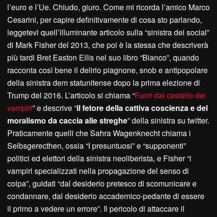
l’euro e l’Ue. Chiudo, giuro. Come mi ricorda l’amico Marco
Cesarini, per capire definitivamente di cosa sto parlando,
leggetevi quell’illuminante articolo sulla “sinistra dei social”
di Mark Fisher del 2013, che poi è la stessa che descriverà
più tardi Bret Easton Ellis nel suo libro “Bianco”, quando
racconta così bene il delirio piagnone, snob e antipopolare
della sinistra dem statunitense dopo la prima elezione di
Trump del 2016. L’articolo si chiama “
Fuori dal castello dei
vampiri
” e descrive “
il fetore della cattiva coscienza e del
moralismo da caccia alle streghe
” della sinistra su twitter.
Praticamente quelli che Sahra Wagenknecht chiama i
Selbsgerecthen, ossia “I presuntuosi” e “supponenti”
politici ed elettori della sinistra neoliberista, e Fisher “i
vampiri specializzati nella propagazione del senso di
colpa”, guidati “dal desiderio pretesco di scomunicare e
condannare, dal desiderio accademico-pedante di essere
il primo a vedere un errore”. Il pericolo di attaccare il