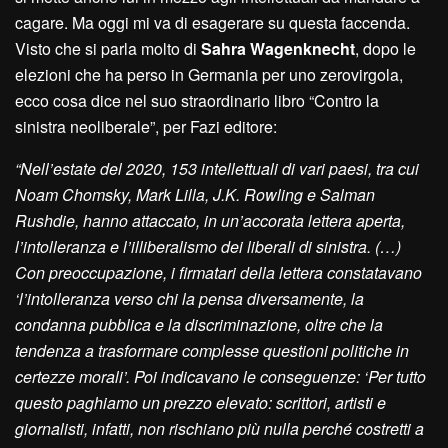
cagare. Ma oggi mi va di esagerare su questa faccenda.
Visto che si parla molto di
Sahra Wagenknecht
, dopo le
elezioni che ha perso in Germania per uno zerovirgola,
ecco cosa dice nel suo straordinario libro “Contro la
sinistra neoliberale”, per Fazi editore:
“Nell’estate del 2020, 153 intellettuali di vari paesi, tra cui
Noam Chomsky, Mark Lilla, J.K. Rowling e Salman
Rushdie, hanno attaccato, in un’accorata lettera aperta,
l’intolleranza e l’illiberalismo dei liberali di sinistra. (…)
Con preoccupazione, i firmatari della lettera constatavano
‘l’intolleranza verso chi la pensa diversamente, la
condanna pubblica e la discriminazione, oltre che la
tendenza a trasformare complesse questioni politiche in
certezze morali’. Poi indicavano le conseguenze: ‘Per tutto
questo paghiamo un prezzo elevato: scrittori, artisti e
giornalisti, infatti, non rischiano più nulla perché costretti a