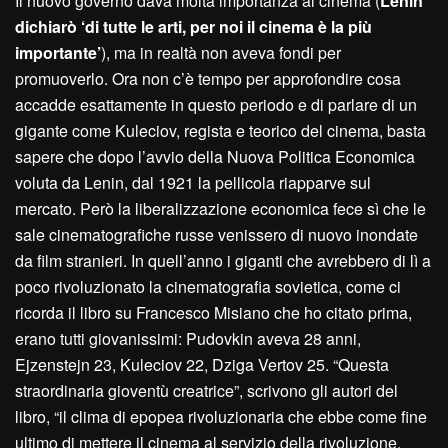
Il nuovo governo dava molta importanza al cinema (
Lenin
dichiarò ‘di tutte le arti, per noi il cinema è la più
importante’
), ma in realtà non aveva fondi per
promuoverlo. Ora non c’è tempo per approfondire cosa
accadde esattamente in questo periodo e di parlare di un
gigante come Kuleciov, regista e teorico del cinema, basta
sapere che dopo l’avvio della Nuova Politica Economica
voluta da Lenin, dal 1921 la pellicola riapparve sul
mercato. Però la liberalizzazione economica fece sì che le
sale cinematografiche russe venissero di nuovo inondate
da film stranieri. In quell’anno i giganti che avrebbero di lì a
poco rivoluzionato la cinematografia sovietica, come ci
ricorda il libro su Francesco Misiano che ho citato prima,
erano tutti giovanissimi: Pudovkin aveva 28 anni,
Ejzenstejn 23, Kuleciov 22, Dziga Vertov 25. “Questa
straordinaria gioventù creatrice”, scrivono gli autori del
libro, “il clima di epopea rivoluzionaria che ebbe come fine
ultimo di mettere il cinema al servizio della rivoluzione,