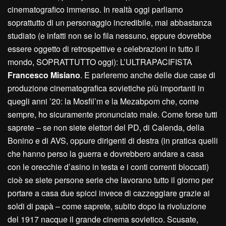
cinematografico immenso. In realtà oggi parliamo
soprattutto di un personaggio incredibile, mai abbastanza
studiato (e infatti non se lo fila nessuno, eppure dovrebbe
essere oggetto di retrospettive e celebrazioni in tutto il
mondo, SOPRATTUTTO oggi): L’ULTRAPACIFISTA
Francesco Misiano
. E parleremo anche delle due case di
produzione cinematografica sovietiche più importanti in
quegli anni ’20: la Mosfil’m e la Mezabpom che, come
sempre, ho sicuramente pronunciato male. Come forse tutti
saprete – se non siete elettori del PD, di Calenda, della
Bonino e di AVS, oppure dirigenti di destra (in pratica quelli
che hanno perso la guerra e dovrebbero andare a casa
con le orecchie d’asino in testa e i conti correnti bloccati)
cioè se siete persone serie che lavorano tutto il giorno per
portare a casa due spicci invece di cazzeggiare grazie ai
soldi di papà – come saprete, subito dopo la rivoluzione
del 1917 nacque il grande cinema sovietico. Scusate,