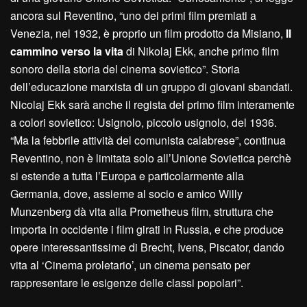
ancora sul Reventino, “uno dei primi film premiati a
Venezia, nel 1932, è proprio un film prodotto da Misiano,
Il
cammino verso la vita
di Nikolaj Ekk, anche primo film
sonoro della storia del cinema sovietico”. Storia
dell’educazione marxista di un gruppo di giovani sbandati.
Nicolaj Ekk sarà anche il regista del primo film interamente
a colori sovietico: Usignolo, piccolo usignolo, del 1936.
“Ma la febbrile attività del comunista calabrese”, continua
Reventino, non è limitata solo all’Unione Sovietica perchè
si estende a tutta l’Europa e particolarmente alla
Germania, dove, assieme al socio e amico Willy
Munzenberg dà vita alla Prometheus film, struttura che
importa in occidente i film girati in Russia, e che produce
opere interessantissime di Brecht, Ivens, Piscator, dando
vita al ‘Cinema proletario’, un cinema pensato per
rappresentare le esigenze delle classi popolari”.