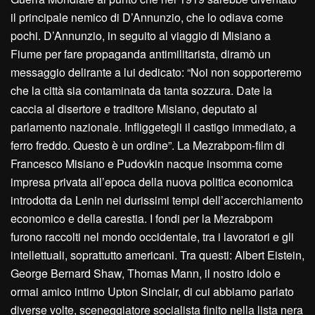
il principale nemico di D’Annunzio, che lo odiava come
pochi. D’Annunzio, in seguito al viaggio di Misiano a
Fiume per fare propaganda antimilitarista, diramò un
messaggio delirante a lui dedicato: “Noi non sopporteremo
che la città sia contaminata da tanta sozzura. Date la
caccia al disertore e traditore Misiano, deputato al
parlamento nazionale. Infliggetegli il castigo immediato, a
ferro freddo. Questo è un ordine”. La Mezrabpom-film di
Francesco Misiano e Pudovkin nacque insomma come
impresa privata all’epoca della nuova politica economica
introdotta da Lenin nei durissimi tempi dell’accerchiamento
economico e della carestia. I fondi per la Mezrabpom
furono raccolti nel mondo occidentale, tra i lavoratori e gli
intellettuali, soprattutto americani. Tra questi: Albert Eistein,
George Bernard Shaw, Thomas Mann, il nostro idolo e
ormai amico intimo Upton Sinclair, di cui abbiamo parlato
diverse volte, sceneggiatore socialista finito nella lista nera