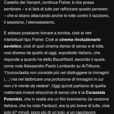
Castello dei Vampiri, continua Fisher, è che possa
sembrare – e si farà di tutto per rafforzare questo pensiero
– che si stiano attaccando anche le lotte contro il razzismo,
il sessismo, l’eterosessismo.
E adesso possiamo tornare a bomba, cioè ai veri
intellettuali tipo Fisher. Cioè al
cinema rivoluzionario
sovietico
, cioè di quel cinema denso di senso e di lotta,
così diverso da quello di oggi, soprattutto italiano, che
risponde a quanto ha detto Baudrillard, secondo il quale,
come nota Alessandro Paolo Lombardo su ArTribune,
“
l’iconoclastia non consiste più nel distruggere le immagini
(…) ma nel fabbricare una profusione di immagini in cui
non c’è niente da vedere
”. Oggi quindi parliamo di quella
mattonata invece stracolma di senso che è la
Corazzata
Potemkin
, che in realtà era un film brevissimo (la versione
italiana, che ha visto Fantozzi, era la più breve di tutte, cioè
solo 67 minuti, poco più di un’ora), e un capolavoro