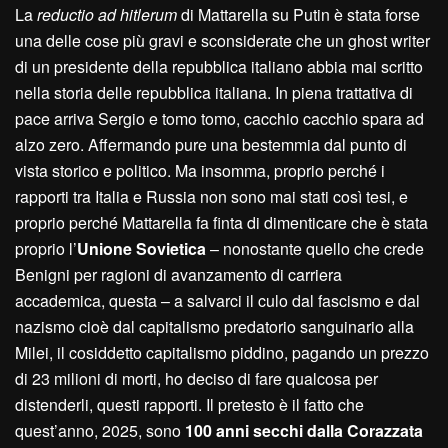
La
reductio ad hitlerum
di Mattarella su Putin è stata forse
una delle cose più gravi e sconsiderate che un ghost writer
di un presidente della repubblica italiano abbia mai scritto
nella storia delle repubblica italiana. In piena trattativa di
pace arriva Sergio e tomo tomo, cacchio cacchio spara ad
alzo zero. Affermando pure una bestemmia dal punto di
vista storico e politico. Ma insomma, proprio perché i
rapporti tra Italia e Russia non sono mai stati così tesi, e
proprio perché Mattarella fa finta di dimenticare che è stata
proprio l’
Unione Sovietica
– nonostante quello che crede
Benigni per ragioni di avanzamento di carriera
accademica, questa – a salvarci il culo dal fascismo e dal
nazismo cioè dal capitalismo predatorio sanguinario alla
Milei, il cosiddetto capitalismo piddino, pagando un prezzo
di 23 milioni di morti, ho deciso di fare qualcosa per
distenderli, questi rapporti. Il pretesto è il fatto che
quest’anno, 2025, sono
100 anni secchi dalla Corazzata