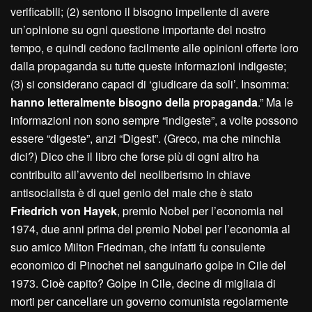
verificabili; (2) sentono il bisogno impellente di avere
un’opinione su ogni questione importante del nostro
tempo, e quindi cedono facilmente alle opinioni offerte loro
dalla propaganda su tutte queste informazioni indigeste;
(3) si considerano capaci di ‘giudicare da soli’. Insomma:
hanno letteralmente bisogno della propaganda
.” Ma le
informazioni non sono sempre “indigeste”, a volte possono
essere “digeste”, anzi “Digest”. (Greco, ma che minchia
dici?) Dico che il libro che forse più di ogni altro ha
contribuito all’avvento del neoliberismo in chiave
antisocialista è di quel genio del male che è stato
Friedrich von Hayek
, premio Nobel per l’economia nel
1974, due anni prima del premio Nobel per l’economia al
suo amico Milton Friedman, che infatti fu consulente
economico di Pinochet nel sanguinario golpe in Cile del
1973. Cioè capito? Golpe in Cile, decine di migliaia di
morti per cancellare un governo comunista regolarmente