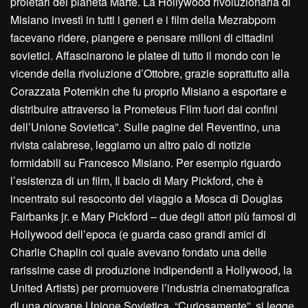
proletari del pianeta Marte. La Hollywood rivoluzionaria di
Misiano investì in tutti i generi e i film della Mezrabpom
facevano ridere, piangere e pensare milioni di cittadini
sovietici. Affascinarono le platee di tutto il mondo con le
vicende della rivoluzione d’Ottobre, grazie soprattutto alla
Corazzata Potemkin che fu proprio Misiano a esportare e
distribuire attraverso la Prometeus Film fuori dai confini
dell’Unione Sovietica”. Sulle pagine del Reventino, una
rivista calabrese, leggiamo un altro paio di notizie
formidabili su Francesco Misiano. Per esempio riguardo
l’esistenza di un film, Il bacio di Mary Pickford, che è
incentrato sul resoconto del viaggio a Mosca di Douglas
Fairbanks jr. e Mary Pickford – due degli attori più famosi di
Hollywood dell’epoca (e guarda caso grandi amici di
Charlie Chaplin col quale avevano fondato una delle
rarissime case di produzione indipendenti a Hollywood, la
United Artists) per promuovere l’industria cinematografica
di una giovane Unione Sovietica. “Curiosamente”, si legge