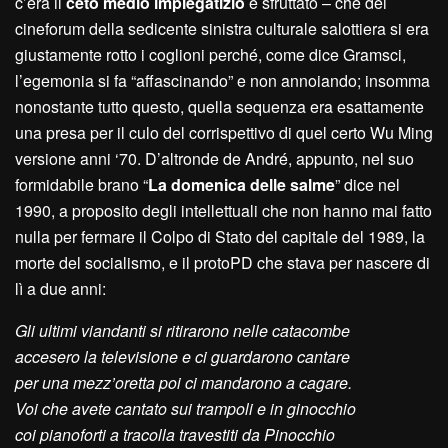
c’era il
ceto medio impiegatizio
e sfruttato – che dei
cineforum della sedicente sinistra culturale salottiera si era
giustamente rotto i coglioni perché, come dice Gramsci,
l’egemonia si fa “affascinando” e non annoiando; insomma
nonostante tutto questo, quella sequenza era esattamente
una presa per il culo del corrispettivo di quel certo Wu Ming
versione anni ‘70. D’altronde de André, appunto, nel suo
formidabile brano “
La domenica delle salme
” dice nel
1990, a proposito degli intellettuali che non hanno mai fatto
nulla per fermare il Colpo di Stato del capitale del 1989, la
morte del socialismo, e il protoPD che stava per nascere di
lì a due anni:
Gli ultimi viandanti si ritirarono nelle catacombe
accesero la televisione e ci guardarono cantare
per una mezz’oretta poi ci mandarono a cagare.
Voi che avete cantato sui trampoli e in ginocchio
coi pianoforti a tracolla travestiti da Pinocchio