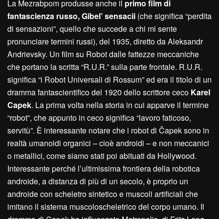
La Mezrabpom produsse anche il
primo film di
fantascienza russo, Gibel’ sensacii
(che significa “perdita
di sensazioni”, quello che succede a chi mi sente
pronunciare termini russi), del 1935, diretto da Aleksandr
Andrievsky. Un film su Robot dalle fattezze meccaniche
che portano la scritta “R.U.R.” sulla parte frontale. R.U.R.
significa “i Robot Universali di Rossum” ed era il titolo di un
dramma fantascientifico del 1920 dello scrittore ceco
Karel
Capek
. La prima volta nella storia in cui apparve il termine
“robot”, che appunto in ceco significa “lavoro faticoso,
servitù”. È interessante notare che i robot di Čapek sono in
realtà umanoidi organici – cioè androidi – e non meccanici
o metallici, come siamo stati poi abituati da Hollywood.
Interessante perché l’ultimissima frontiera della robotica
androide, a distanza di più di un secolo, è proprio un
androide con scheletro sintetico e muscoli artificiali che
imitano il sistema muscoloscheletrico del corpo umano. Il