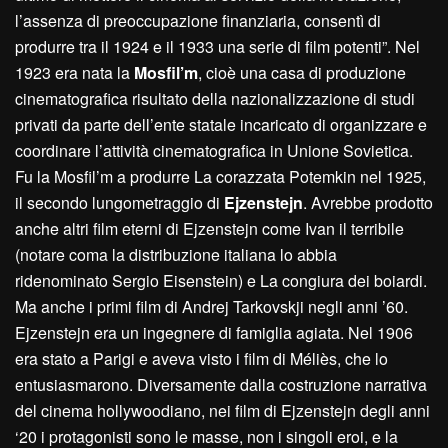
l’assenza di preoccupazione finanziaria, consentì di
produrre tra il 1924 e il 1933 una serie di film potenti”. Nel
1923 era nata la
Mosfil’m
, cioè una casa di produzione
cinematografica risultato della nazionalizzazione di studi
privati da parte dell’ente statale incaricato di organizzare e
coordinare l’attività cinematografica in Unione Sovietica.
Fu la Mosfil’m a produrre La corazzata Potemkin nel 1925,
il secondo lungometraggio di
Ejzenstejn
. Avrebbe prodotto
anche altri film eterni di Ejzenstejn come Ivan il terribile
(notare coma la distribuzione italiana lo abbia
ridenominato Sergio Eisenstein) e La congiura dei boiardi.
Ma anche i primi film di Andrej Tarkovskji negli anni ’60.
Ejzenstejn era un ingegnere di famiglia agiata. Nel 1906
era stato a Parigi e aveva visto i film di Méliès, che lo
entusiasmarono. Diversamente dalla costruzione narrativa
del cinema hollywoodiano, nei film di Ejzenstejn degli anni
‘20 i protagonisti sono le masse, non i singoli eroi, e la