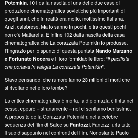
Potemkin
. 101 dalla nascita di una delle due case di
produzione cinematografica sovietiche più importanti di
quegli anni, che in realtà era molto, moltissimo italiana.
Anzi, calabrese. Ma lo sanno in pochi, e tra questi pochi
non c’è Mattarella. E infine 102 dalla nascita della casa
cinematografica che La corazzata Potemkin lo produsse.
Ringrazio per lo spunto di questa puntata
Nando Marzano
e Fortunato Nocera
e il loro formidabile libro: “
Il pacifista
che portava in valigia La corazzata Potemkin
”.
Stavo pensando: che rumore fanno 23 milioni di morti che
si rivoltano nelle loro tombe?
La critica cinematografica è morta, la diplomazia è finita nel
cesso, eppure – stranamente – noi ci sentiamo benissimo.
A proposito della Corazzata Potemkin: nella celebre
sequenza del film di Salce su
Fantozzi
, Fantozzi urla tutto
il suo disappunto nei confronti del film. Nonostante Paolo