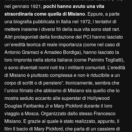
nel gennaio 1921,
pochi hanno avuto una vita
straordinaria come quella di Misiano
. Eppure, a parte
una biografia pubblicata in Italia nel 1972, i tentativi di
mettere insieme i diversi fili della sua vita sono stati rari.
Altri protagonisti della fondazione del PCI hanno lasciato
un’eredità teorica di reale importanza (come nel caso di
Antonio Gramsci e Amadeo Bordiga), hanno lasciato la
loro impronta nella storia italiana (come Palmiro Togliatti),
o sono diventati nomi noti tra i militanti comunisti. L’eredità
di Misiano è piuttosto complessa e non è riducibile a un
corpo di scritti o di pensiero”. Ironicamente, sembra che
l’unico filmato che abbiamo di Misiano sia quello che lo
mostra seduto accanto alle superstar di Hollywood
Douglas Fairbanks Jr e Mary Pickford durante il loro
viaggio a Mosca. Organizzato dallo stesso Francesco
Misiano. E grazie al quale è stato realizzato, appunto, il
film Il bacio di Mary Pickford, che parla di un cassiere di