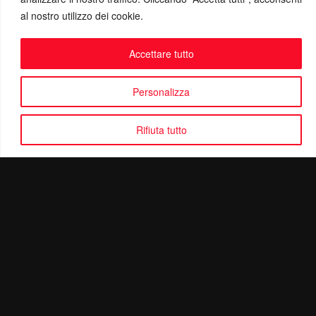
al nostro utilizzo dei cookie.
Accettare tutto
Personalizza
Rifiuta tutto
Politica di Riservatezza
Mail:
info@ottolinatv.it
Pec:
giulianomarrucci@pec.it
P. IVA: 01780540504