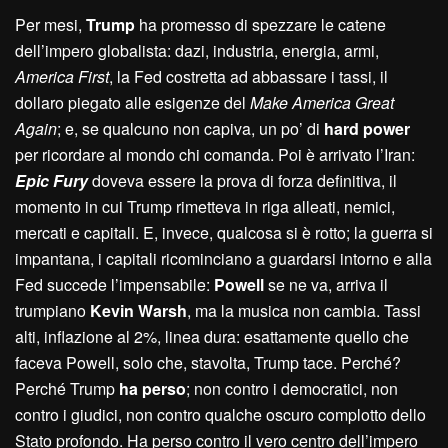
Per mesi,
Trump
ha promesso di spezzare le catene
dell’impero globalista: dazi, industria, energia, armi,
America First
, la Fed costretta ad abbassare i tassi, il
dollaro piegato alle esigenze del
Make America Great
Again
; e, se qualcuno non capiva, un po’ di
hard power
per ricordare al mondo chi comanda. Poi è arrivato l’Iran:
Epic Fury
doveva essere la prova di forza definitiva, il
momento in cui Trump rimetteva in riga alleati, nemici,
mercati e capitali. E, invece, qualcosa si è rotto; la guerra si
impantana, i capitali ricominciano a guardarsi intorno e alla
Fed succede l’impensabile:
Powell
se ne va, arriva il
trumpiano
Kevin Warsh
, ma la musica non cambia. Tassi
alti, inflazione al 2%, linea dura: esattamente quello che
faceva Powell, solo che, stavolta, Trump tace. Perché?
Perché Trump
ha perso
; non contro i democratici, non
contro i giudici, non contro qualche oscuro complotto dello
Stato profondo. Ha perso contro il vero centro dell’impero