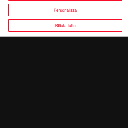
Personalizza
Rifiuta tutto
Politica di Riservatezza
Mail:
info@ottolinatv.it
Pec:
giulianomarrucci@pec.it
P. IVA: 01780540504
Ottolina TV | © Copyright 2024 | Tutti i diritti riservati