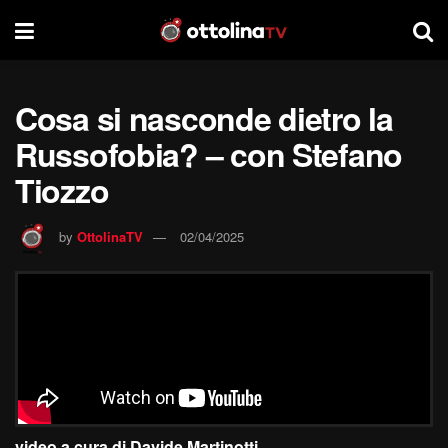
Cosa si nasconde dietro la
Russofobia? – con ‪Stefano
Tiozzo‬
by
OttolinaTV
02/04/2025
video a cura di Davide Martinotti