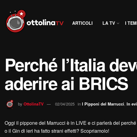
ARTICOLI
LA TV
I TEM
Perché l’Italia de
aderire ai BRICS
by
OttolinaTV
02/04/2025
in
I Pipponi del Marrucci
,
In ev
Oggi il pippone del Marrucci è in LIVE e ci parlerà del perch
o il Gin di ieri ha fatto strani effetti? Scopriamolo!