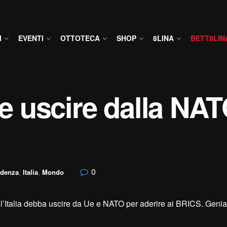
I
EVENTI
OTTOTECA
SHOP
8LINA
BETT8LIN
ve uscire dalla NAT
0
idenza
,
Italia
,
Mondo
é l’Italia debba uscire da Ue e NATO per aderire ai BRICS. Genia