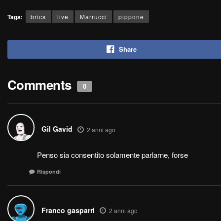
Tags:
brics
live
Marrucci
pippone
Share
Comments
0
Gil Gavid
2 anni ago
Penso sia consentito solamente parlarne, forse
Rispondi
Franco gasparri
2 anni ago