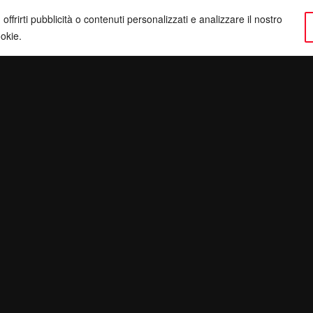
ffrirti pubblicità o contenuti personalizzati e analizzare il nostro
ookie.
ervatezza
Pec:
giulianomarrucci@pec.it
inatv.it
P. IVA: 01780540504