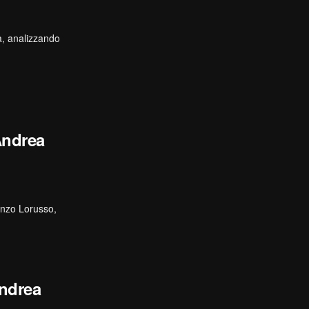
ia, analizzando
Andrea
cenzo Lorusso,
Andrea