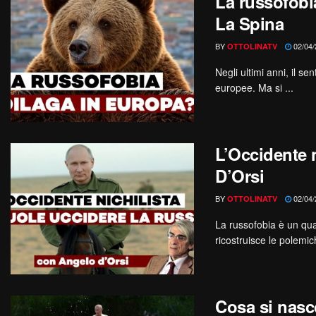
La russofobia
La Spina
BY
02/04/
OTTOLINATV
Negli ultimi anni, il s
europee. Ma si ...
L’Occidente n
D’Orsi
BY
02/04/
OTTOLINATV
La russofobia è un qual
ricostruisce le polemic
Cosa si nasc