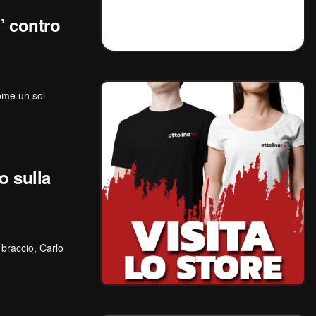
” contro
ome un sol
o sulla
braccio, Carlo