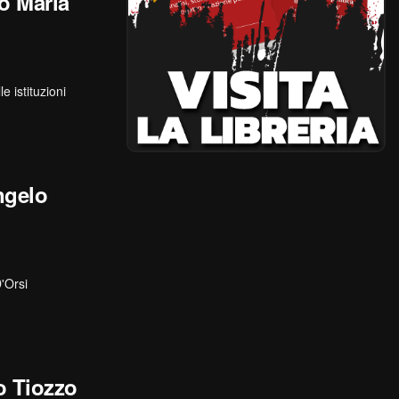
lo Maria
e istituzioni
ngelo
D'Orsi
 Tiozzo‬