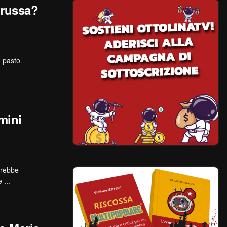
 russa?
n pasto
mini
arebbe
 ...