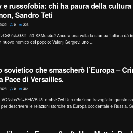
 e russofobia: chi ha paura della cultura
lmon, Sandro Teti
2025
223
0
8ETzCv8?si=G8i1_53-K8Mqs4o2 Ancora una volta la stampa italiana dà i
n nuovo nemico del popolo: Valerij Gergiev, uno ...
co sovietico che smascherò l’Europa – Cri
a Pace di Versailles.
2025
364
0
z_VQNvbs?si=EEkVBU3_dmhvk7wt Una relazione travagliata: questo s
per descrivere le relazioni storiche tra Europa occidentale e Russia. Se