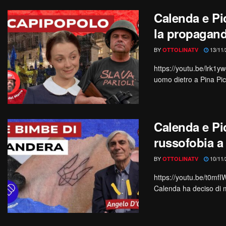
Calenda e Pi
la propagand
BY
13/11/
OTTOLINATV
https://youtu.be/lrk1
uomo dietro a Pina Pic
Calenda e Pi
russofobia a 
BY
10/11/
OTTOLINATV
https://youtu.be/t0mf
Calenda ha deciso di m