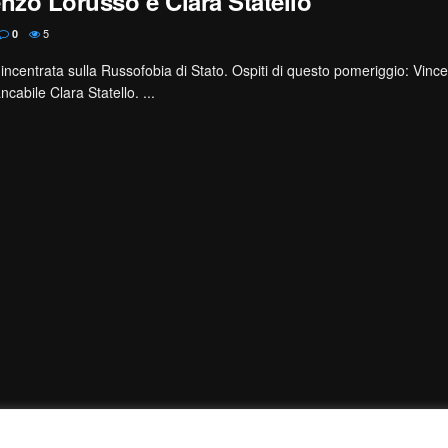
enzo Lorusso e Clara Statello
5
0
o incentrata sulla Russofobia di Stato. Ospiti di questo pomeriggio: Vin
cabile Clara Statello. ...