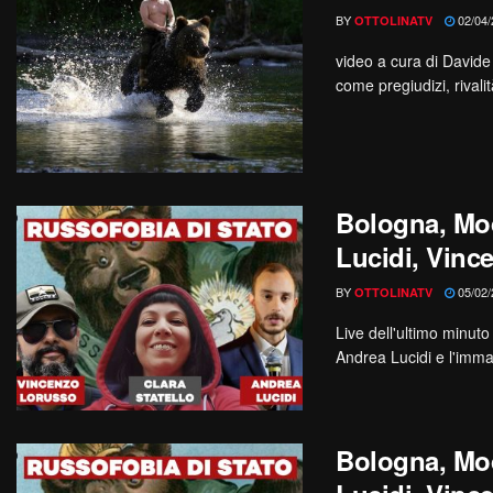
BY
02/04/
OTTOLINATV
video a cura di Davide 
come pregiudizi, rivalit
Bologna, Mod
Lucidi, Vinc
BY
05/02/
OTTOLINATV
Live dell'ultimo minut
Andrea Lucidi e l'imman
Bologna, Mod