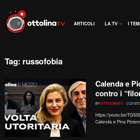
ARTICOLI
LA TV
I TEM
Tag:
russofobia
Calenda e Pic
contro i “fil
BY
21/07/
OTTOLINATV
https://youtu.be/TGSS
Calenda e Pina Piciern