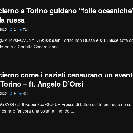
cierno a Torino guidano “folle oceaniche
a russa
2025
721
2
ywgZAHc?si=GvDNY-KY9Ss4SU6h Torino non Russa e si riunisce tutta c
ierno e a Carletto Cacarellando ...
cierno come i nazisti censurano un event
Torino – ft. Angelo D’Orsi
2025
431
0
IWG8Y84?si=9iwupcn3spF8OzUP Fresco di tattoo del tritone ucraino sul 
ostrare (ancora una volta) al mondo ...