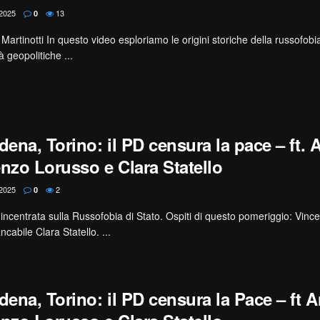
2025
13
0
Martinotti In questo video esploriamo le origini storiche della russofob
à geopolitiche ...
ena, Torino: il PD censura la pace – ft. 
enzo Lorusso e Clara Statello
2025
2
0
o incentrata sulla Russofobia di Stato. Ospiti di questo pomeriggio: Vin
cabile Clara Statello. ...
ena, Torino: il PD censura la Pace – ft 