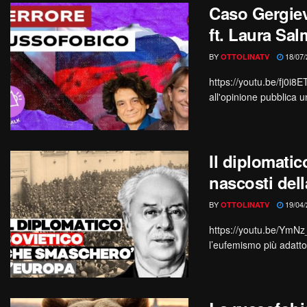
Caso Gergiev
ft. Laura Sa
BY
18/07/
OTTOLINATV
https://youtu.be/fj0i
all'opinione pubblica u
Il diplomati
nascosti dell
BY
19/04/
OTTOLINATV
https://youtu.be/YmN
l’eufemismo più adatto 