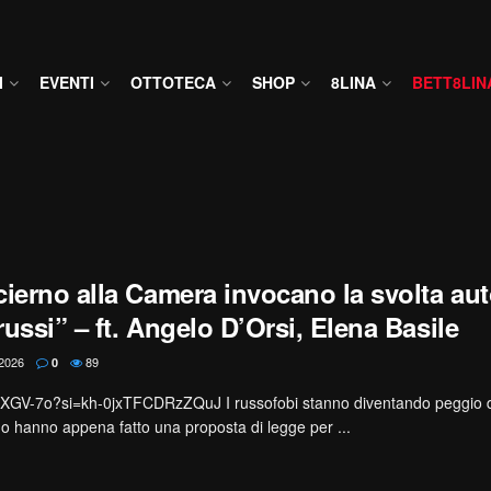
I
EVENTI
OTTOTECA
SHOP
8LINA
BETT8LIN
ierno alla Camera invocano la svolta auto
orussi” – ft. Angelo D’Orsi, Elena Basile
2026
89
0
IXGV-7o?si=kh-0jxTFCDRzZQuJ I russofobi stanno diventando peggio dei
o hanno appena fatto una proposta di legge per ...