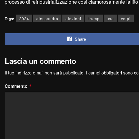
processo di reindustrializzazione così clamorosamente fallit
Tags:
2024
alessandro
elezioni
trump
usa
volpi
Share
Lascia un commento
Il tuo indirizzo email non sarà pubblicato.
I campi obbligatori sono c
Commento
*