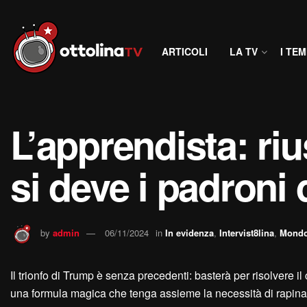
ARTICOLI
LA TV
I TEM
L’apprendista: ri
si deve i padroni
by
admin
06/11/2024
in
In evidenza
,
Intervist8lina
,
Mond
Il trionfo di Trump è senza precedenti: basterà per risolvere il
una formula magica che tenga assieme la necessità di rapinare