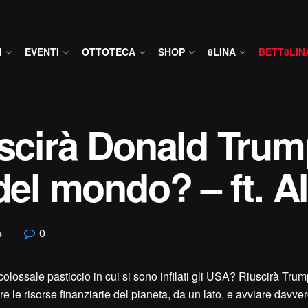
I
EVENTI
OTTOTECA
SHOP
8LINA
BETT8LIN
uscirà Donald Tru
 del mondo? – ft. A
0
o
 colossale pasticcio in cui si sono infilati gli USA? Riuscirà Trum
 le risorse finanziarie del pianeta, da un lato, e avviare davve