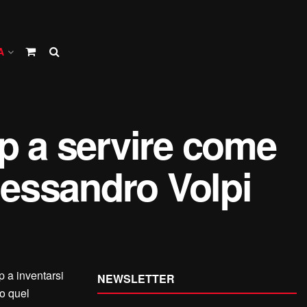
A
mp a servire come
lessandro Volpi
p a inventarsi
NEWSLETTER
ro quel