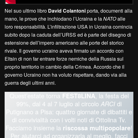
Nel suo ultimo libro
David Colantoni
porta, documenti alla
mano, le prove che inchiodano l’Ucraina e la
NATO
alle
loro responsabilità. L’infiltrazione USA in Ucraina comincia
subito dopo la caduta dell’URSS ed è parte del disegno di
estensione dell’impero americano alle porte del storico
rivale. Il governo ucraino aveva firmato un accordo con
Eltsin di non far entrare forze nemiche della Russia sul
proprio territorio in cambio della Crimea. Accordo che il
governo Ucraino non ha voluto rispettare, dando via alla
guerra degli ultimi anni.
Quest’estate torna
FEST8LINA
, la festa del
99%, dal 4 al 7 luglio al circolo
ARCI
di
Putignano a Pisa: quattro giornate di dibattiti e
di convivialità con i volti noti di Ottolina Tv.
Facciamo insieme la
riscossa multipopolare
!
Per aiutarci ad organizzarla al meglio, facci