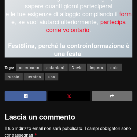
sapere quanti giorni parteciperai
e le tue esigenze di alloggio compilando il
form
e, se vuoi aiutarci ulteriormente,
partecipa
come volontario
.
Fest8lina, perché la controinformazione è
una festa
!
Tags:
americano
colantoni
David
impero
nato
russia
ucraina
usa
Lascia un commento
Il tuo indirizzo email non sarà pubblicato.
I campi obbligatori sono
contrassegnati
*