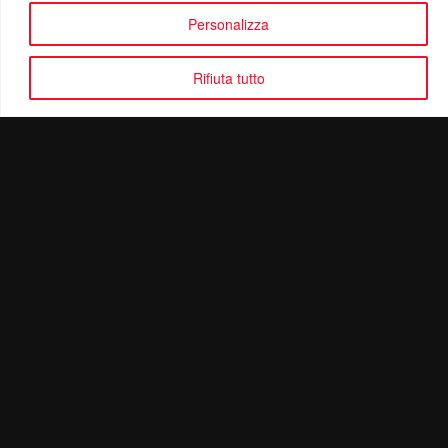
Personalizza
Rifiuta tutto
Politica di Riservatezza
Mail:
info@ottolinatv.it
Pec:
giulianomarrucci@pec.it
P. IVA: 01780540504
Ottolina TV | © Copyright 2024 | Tutti i diritti riservati