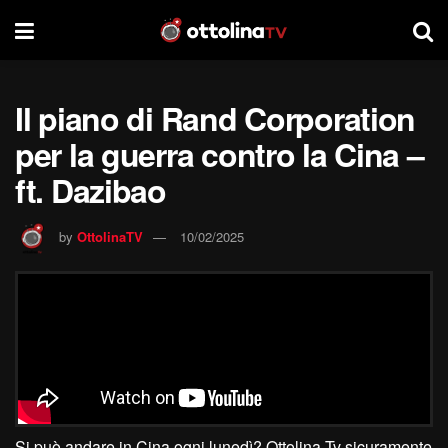
Il piano di Rand Corporation
per la guerra contro la Cina –
ft. Dazibao
by
OttolinaTV
10/02/2025
Si può andare in Cina ogni lunedì? Ottolina Tv sicuramente