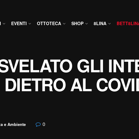
I
EVENTI
OTTOTECA
SHOP
8LINA
BETT8LIN
SVELATO GLI INT
 DIETRO AL COVID
0
za e Ambiente