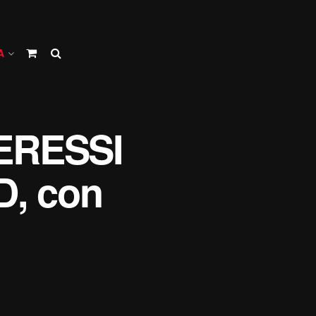
A
ERESSI
, con