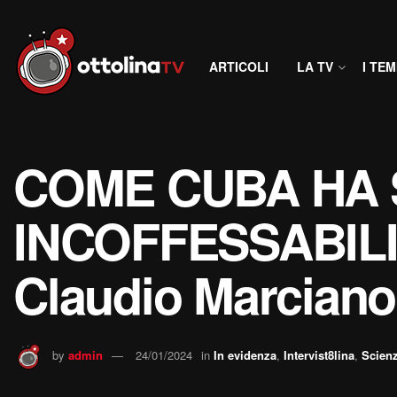
ARTICOLI
LA TV
I TEM
COME CUBA HA 
INCOFFESSABILI
Claudio Marciano
by
admin
24/01/2024
in
In evidenza
,
Intervist8lina
,
Scien