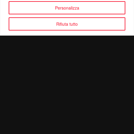
Personalizza
Rifiuta tutto
Politica di Riservatezza
Mail:
info@ottolinatv.it
Pec:
giulianomarrucci@pec.it
P. IVA: 01780540504