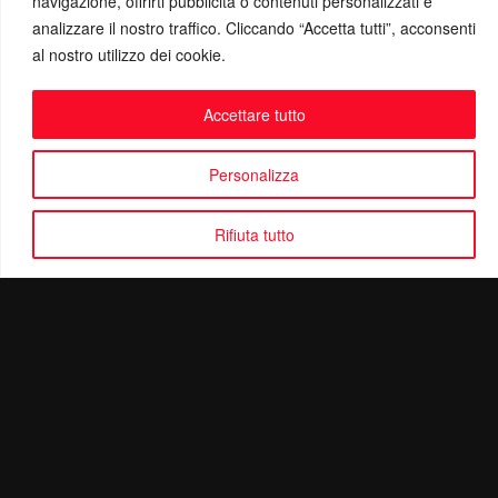
navigazione, offrirti pubblicità o contenuti personalizzati e
analizzare il nostro traffico. Cliccando “Accetta tutti”, acconsenti
al nostro utilizzo dei cookie.
Accettare tutto
Personalizza
Rifiuta tutto
Politica di Riservatezza
Mail:
info@ottolinatv.it
Pec:
giulianomarrucci@pec.it