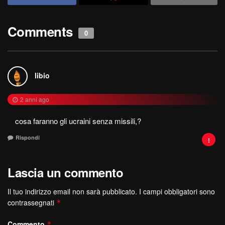
Comments
0
libio
2 anni ago
cosa faranno gli ucraini senza missili,?
Rispondi
Lascia un commento
Il tuo indirizzo email non sarà pubblicato.
I campi obbligatori sono
contrassegnati
*
Commento
*