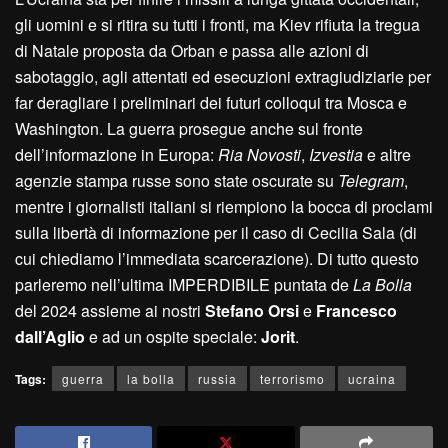
gli uomini e si ritira su tutti i fronti, ma Kiev rifiuta la tregua
di Natale proposta da Orban e passa alle azioni di
sabotaggio, agli attentati ed esecuzioni extragiudiziarie per
far deragliare i preliminari dei futuri colloqui tra Mosca e
Washington. La guerra prosegue anche sul fronte
dell’informazione in Europa:
Ria Novosti
,
Izvestia
e altre
agenzie stampa russe sono state oscurate su
Telegram
,
mentre i giornalisti italiani si riempiono la bocca di proclami
sulla libertà di informazione per il caso di Cecilia Sala (di
cui chiediamo l’immediata scarcerazione). Di tutto questo
parleremo nell’ultima IMPERDIBILE puntata de
La Bolla
del 2024 assieme ai nostri
Stefano Orsi
e
Francesco
dall’Aglio
e ad un ospite speciale:
Jorit
.
Tags:
guerra
la bolla
russia
terrorismo
ucraina