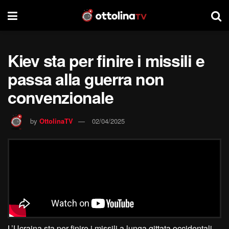
Kiev sta per finire i missili e
passa alla guerra non
convenzionale
by
OttolinaTV
02/04/2025
L’Ucraina sta per finire i missili a lunga gittata occidentali,