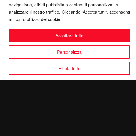
navigazione, offrirti pubblicità o contenuti personalizzati e
analizzare il nostro traffico. Cliccando “Accetta tutti”, acconsenti
al nostro utilizzo dei cookie.
Accettare tutto
Personalizza
Rifiuta tutto
Politica di Riservatezza
Mail:
info@ottolinatv.it
Pec:
giulianomarrucci@pec.it