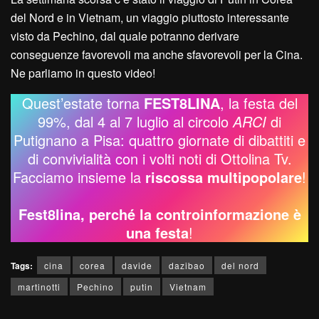
del Nord e in Vietnam, un viaggio piuttosto interessante
visto da Pechino, dal quale potranno derivare
conseguenze favorevoli ma anche sfavorevoli per la Cina.
Ne parliamo in questo video!
Quest’estate torna
FEST8LINA
, la festa del
99%, dal 4 al 7 luglio al circolo
ARCI
di
Putignano a Pisa: quattro giornate di dibattiti e
di convivialità con i volti noti di Ottolina Tv.
Facciamo insieme la
riscossa multipopolare
!
Fest8lina, perché la controinformazione è
una festa
!
Tags:
cina
corea
davide
dazibao
del nord
martinotti
Pechino
putin
Vietnam