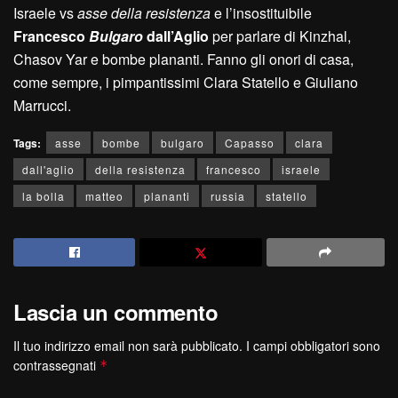
Israele vs
asse della resistenza
e l’insostituibile
Francesco
Bulgaro
dall’Aglio
per parlare di Kinzhal,
Chasov Yar e bombe plananti. Fanno gli onori di casa,
come sempre, i pimpantissimi Clara Statello e Giuliano
Marrucci.
Tags:
asse
bombe
bulgaro
Capasso
clara
dall'aglio
della resistenza
francesco
israele
la bolla
matteo
plananti
russia
statello
Lascia un commento
Il tuo indirizzo email non sarà pubblicato.
I campi obbligatori sono
contrassegnati
*