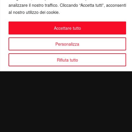
analizzare il nostro traffico. Cliccando “Accetta tutti”, acconsenti
al nostro utilizzo dei cookie.
Accettare tutto
Personalizza
Rifiuta tutto
Politica di Riservatezza
Mail:
info@ottolinatv.it
Pec:
giulianomarrucci@pec.it