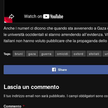
Anche i numeri ci dicono che quando sta avvenendo a Gaza è un
le università occidentali si stanno arrendendo all’evidenza. Vit
italiani non hanno voluto pubblicare che la propaganda dello S
Tags:
bruni
gaza
guerra
omicidi
oxford
sfollati
un
Share
Lascia un commento
Il tuo indirizzo email non sarà pubblicato.
I campi obbligatori sono c
Commento
*