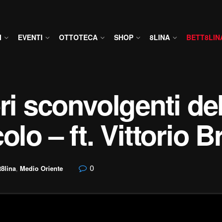
I
EVENTI
OTTOTECA
SHOP
8LINA
BETT8LIN
ri sconvolgenti de
olo – ft. Vittorio B
0
t8lina
,
Medio Oriente