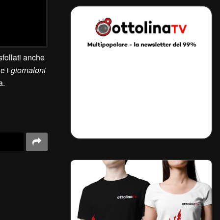
follati anche
he i
giornaloni
a.