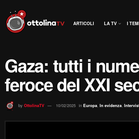
ARTICOLI
LA TV
I TEM
Gaza: tutti i nume
feroce del XXI sec
by
OttolinaTV
10/02/2025
in
Europa
,
In evidenza
,
Intervis