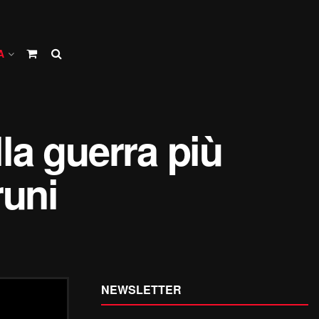
A
lla guerra più
runi
NEWSLETTER