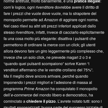
norme antitrust, molto banalmente, è una
pratica illegale
:
com’è logico, ogni rivenditore dovrebbe avere il diritto di
fare i prezzi che vuole dove vuole, ma lo strapotere del
monopolio permette ad
Amazon
di aggirare ogni norma.
Nel caso rilevi su altri siti prezzi inferiori applicati dallo
stesso rivenditore, infatti, invece di cacciarlo esplicitamente
fa una cosa molto più elegante: disattiva i pulsanti che
permettono di ordinare la merce con un click; gli utenti
allora devono fare un giro leggermente più complesso che,
invece che un solo click, ne prevede magari 2 o 3 e
“quando quei pulsanti scompaiono” scrive Karen “i
venditori affermano che le vendite crollano del 75%”.
Ma il meglio deve ancora arrivare, perché quando
imponendo i prezzi migliori e l’adesione di massa al
programma
Prime
Amazon
ha conquistato il monopolio
dell’
e-commerce
del mondo libero e democratico, ha
cominciato a
chiedere il pizzo
. L’avrete notato tutti: sono i
risultati
sponsorizzati
; buona parte del successo iniziale di