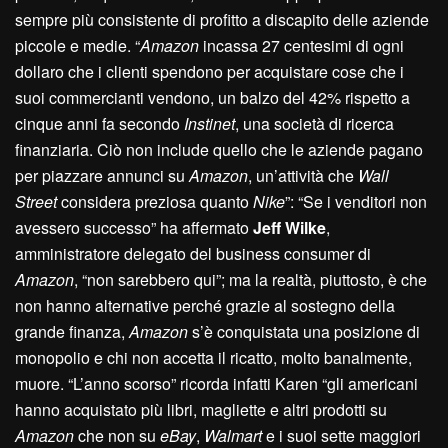
sempre più consistente di profitto a discapito delle aziende
piccole e medie. “
Amazon
incassa 27 centesimi di ogni
dollaro che i clienti spendono per acquistare cose che i
suoi commercianti vendono, un balzo del 42% rispetto a
cinque anni fa secondo
Instinet
, una società di ricerca
finanziaria. Ciò non include quello che le aziende pagano
per piazzare annunci su
Amazon
, un’attività che
Wall
Street
considera preziosa quanto
Nike
”: “Se i venditori non
avessero successo” ha affermato
Jeff Wilke
,
amministratore delegato del business consumer di
Amazon
, “non sarebbero qui”; ma la realtà, piuttosto, è che
non hanno alternative perché grazie al sostegno della
grande finanza,
Amazon
s’è conquistata una posizione di
monopolio e chi non accetta il ricatto, molto banalmente,
muore. “L’anno scorso” ricorda infatti Karen “gli americani
hanno acquistato più libri, magliette e altri prodotti su
Amazon
che non su
eBay
,
Walmart
e i suoi sette maggiori