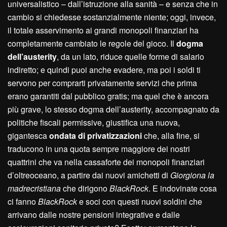
universalistico – dall’istruzione alla sanità – e senza che in
cambio si chiedesse sostanzialmente niente; oggi, invece,
il totale asservimento ai grandi monopoli finanziari ha
completamente cambiato le regole del gioco. Il
dogma
dell’austerity
, da un lato, riduce quelle forme di salario
indiretto; e quindi puoi anche evadere, ma poi i soldi ti
servono per comprarti privatamente servizi che prima
erano garantiti dal pubblico gratis; ma quel che è ancora
più grave, lo stesso dogma dell’austerity, accompagnato da
politiche fiscali permissive, giustifica una nuova,
gigantesca
ondata di privatizzazioni
che, alla fine, si
traducono in una quota sempre maggiore dei nostri
quattrini che va nella cassaforte dei monopoli finanziari
d’oltreoceano, a partire dai nuovi amichetti di
Giorgiona la
madrecristiana
che dirigono
BlackRock
. E indovinate cosa
ci fanno
BlackRock
e soci con questi nuovi soldini che
arrivano dalle nostre pensioni integrative e dalle