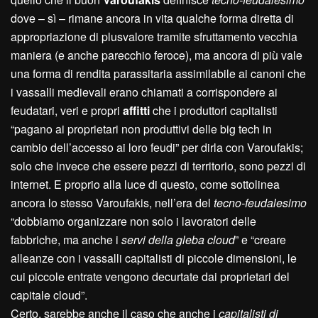
dove – sì – rimane ancora in vita qualche forma diretta di
appropriazione di plusvalore tramite sfruttamento vecchia
maniera (e anche parecchio feroce), ma ancora di più vale
una forma di rendita parassitaria assimilabile ai canoni che
i vassalli medievali erano chiamati a corrispondere ai
feudatari, veri e propri
affitti
che i produttori capitalisti
“pagano ai proprietari non produttivi delle big tech in
cambio dell’accesso ai loro feudi” per dirla con Varoufakis;
solo che invece che essere pezzi di territorio, sono pezzi di
internet. E proprio alla luce di questo, come sottolinea
ancora lo stesso Varoufakis, nell’era del
tecno-feudalesimo
“dobbiamo organizzare non solo i lavoratori delle
fabbriche, ma anche i
servi della gleba cloud
” e “creare
alleanze con i vassalli capitalisti di piccole dimensioni, le
cui piccole entrate vengono decurtate dai proprietari del
capitale cloud”.
Certo, sarebbe anche il caso che anche i
capitalisti di