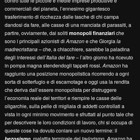
contro tutte le piccole e medie imprese produttive e
commerciali del pianeta, l’ennesimo gigantesco
trasferimento di ricchezza dalle tasche di chi campa
dandosi da fare, alle casse di una manciata di parassiti, a
partire, ovviamente, dai soliti
monopoli finanziari
che
sono i principali azionisti di
Amazon
e che Giorgia
la
madrecristiana
– che, a chiacchiere, sarebbe la paladina
degli interessi dell’
Italia del fare
– l’altro giorno ha ricevuto
in pompa magna stendendogli tappeti rossi.
Amazon
ha
raggiunto una posizione monopolistica ricorrendo a ogni
sorta di sotterfugio e di escamotage e oggi usa la rendita
che deriva dall’essere monopolista per distruggere
l’economia reale dei territori e riempire le casse delle
oligarchie, sulla pelle di migliaia di addetti controllati a
vista in ogni minimo movimento e sfruttati al punto tale che
per descrivere le loro condizioni di lavoro, chi si occupa di
queste cose ha dovuto coniare un nuovo termine: il
bezosismo
, malattia terminale del
taylorismo
.
Amazon
ha