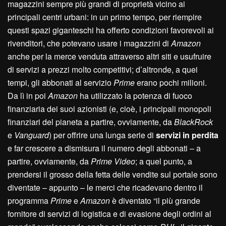
magazzini sempre più grandi di proprietà vicino ai
principali centri urbani: in un primo tempo, per riempire
questi spazi giganteschi ha offerto condizioni favorevoli ai
rivenditori, che potevano usare i magazzini di
Amazon
anche per la merce venduta attraverso altri siti e usufruire
di servizi a prezzi molto competitivi; d’altronde, a quei
tempi, gli abbonati al servizio
Prime
erano pochi milioni.
Da lì in poi
Amazon
ha utilizzato la potenza di fuoco
finanziaria dei suoi azionisti (e, cioè, i principali monopoli
finanziari del pianeta a partire, ovviamente, da
BlackRock
e
Vanguard
) per offrire una lunga serie di
servizi in perdita
e far crescere a dismisura il numero degli abbonati – a
partire, ovviamente, da
Prime Video
; a quel punto, a
prendersi il grosso della fetta delle vendite sul portale sono
diventate – appunto – le merci che ricadevano dentro il
programma
Prime
e
Amazon
è diventato “il più grande
fornitore di servizi di logistica e di evasione degli ordini al