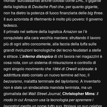
mondo” surclassando anche colossi come
DHL
, il gigante
della logistica di
Deutsche Post
che, per quanto gigante,
non ha dietro la potenza di fuoco finanziaria delle
big three
.
Il suo azionista di riferimento è molto più povero: il governo
tedesco.
Il primato nel settore della logistica
Amazon
se l’è
conquistato alla cara vecchia maniera: sfruttando il lavoro
più di ogni altro concorrente, alla faccia della
fuffa
sulle
grandi rivoluzioni tecnologiche dei tecno-feudatari a stelle
e strisce. L’
inferno distopico
di chi lavora nei magazzini è
cosa nota, con un sistema di misurazione e controllo di
ogni singolo movimento che
1984
di Orwell scànsate
: è
addirittura stato coniato un nuovo termine ad hoc, il
bezosismo
, malattia terminale del
taylorismo
. A inventarlo
non è stato un sindacalista marxista leninista, ma un
giornalista del
Wall Street Journal
,
Christopher Mims
:
Il
modo in cui Amazon usa la tecnologia per spremere i
lavoratori merita un nome tutto suo
, titolava un suo celebre