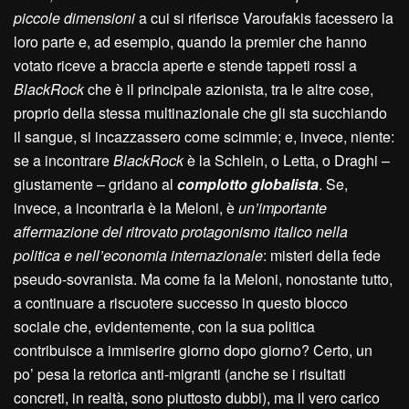
piccole dimensioni
a cui si riferisce Varoufakis facessero la
loro parte e, ad esempio, quando la premier che hanno
votato riceve a braccia aperte e stende tappeti rossi a
BlackRock
che è il principale azionista, tra le altre cose,
proprio della stessa multinazionale che gli sta succhiando
il sangue, si incazzassero come scimmie; e, invece, niente:
se a incontrare
BlackRock
è la Schlein, o Letta, o Draghi –
giustamente – gridano al
complotto globalista
. Se,
invece, a incontrarla è la Meloni, è
un’importante
affermazione del ritrovato protagonismo italico nella
politica e nell’economia internazionale
: misteri della fede
pseudo-sovranista. Ma come fa la Meloni, nonostante tutto,
a continuare a riscuotere successo in questo blocco
sociale che, evidentemente, con la sua politica
contribuisce a immiserire giorno dopo giorno? Certo, un
po’ pesa la retorica anti-migranti (anche se i risultati
concreti, in realtà, sono piuttosto dubbi), ma il vero carico