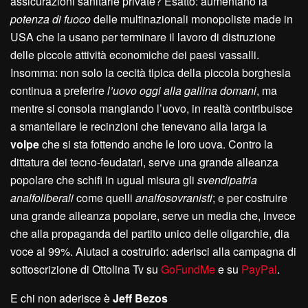
assicurazioni sanitarie private? Esatto: aumentano la
potenza di fuoco
delle multinazionali monopoliste made in
USA che la usano per terminare il lavoro di distruzione
delle piccole attività economiche dei paesi vassalli.
Insomma: non solo la cecità tipica della piccola borghesia
continua a preferire
l’uovo oggi alla gallina domani
, ma
mentre si consola mangiando l’uovo, in realtà contribuisce
a smantellare le recinzioni che tenevano alla larga la
volpe
che si sta fottendo anche le loro uova. Contro la
dittatura dei tecno-feudatari, serve una grande alleanza
popolare che schifi in ugual misura gli
svendipatria
analfoliberali
come quelli
analfosovranisti
; e per costruire
una grande alleanza popolare, serve un media che, invece
che alla propaganda del partito unico delle oligarchie, dia
voce al 99%. Aiutaci a costruirlo: aderisci alla campagna di
sottoscrizione di Ottolina Tv su
GoFundMe
e su
PayPal
.
E chi non aderisce è
J
eff Bezos