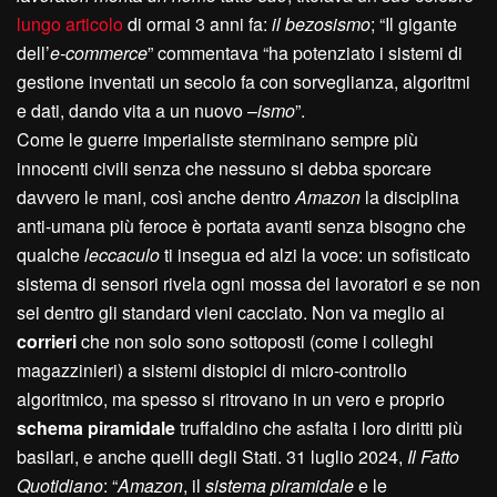
lungo articolo
di ormai 3 anni fa:
il bezosismo
; “Il gigante
dell’
e-commerce
” commentava “ha potenziato i sistemi di
gestione inventati un secolo fa con sorveglianza, algoritmi
e dati, dando vita a un nuovo –
ismo
”.
Come le guerre imperialiste sterminano sempre più
innocenti civili senza che nessuno si debba sporcare
davvero le mani, così anche dentro
Amazon
la disciplina
anti-umana più feroce è portata avanti senza bisogno che
qualche
leccaculo
ti insegua ed alzi la voce: un sofisticato
sistema di sensori rivela ogni mossa dei lavoratori e se non
sei dentro gli standard vieni cacciato. Non va meglio ai
corrieri
che non solo sono sottoposti (come i colleghi
magazzinieri) a sistemi distopici di micro-controllo
algoritmico, ma spesso si ritrovano in un vero e proprio
schema piramidale
truffaldino che asfalta i loro diritti più
basilari, e anche quelli degli Stati. 31 luglio 2024,
Il Fatto
Quotidiano
: “
Amazon
, il
sistema piramidale
e le