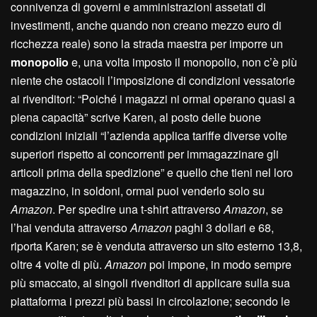
connivenza di governi e amministrazioni assetati di
investimenti, anche quando non creano mezzo euro di
ricchezza reale) sono la strada maestra per imporre un
monopolio
e, una volta imposto il monopolio, non c’è più
niente che ostacoli l’imposizione di condizioni vessatorie
ai rivenditori: “Poiché i magazzi ni ormai operano quasi a
piena capacità” scrive Karen, al posto delle buone
condizioni iniziali “l’azienda applica tariffe diverse volte
superiori rispetto ai concorrenti per immagazzinare gli
articoli prima della spedizione” e quello che tieni nel loro
magazzino, in soldoni, ormai puoi venderlo solo su
Amazon
. Per spedire una t-shirt attraverso
Amazon
, se
l’hai venduta attraverso
Amazon
paghi 3 dollari e 68,
riporta Karen; se è venduta attraverso un sito esterno 13,8,
oltre 4 volte di più.
Amazon
poi impone, in modo sempre
più smaccato, ai singoli rivenditori di applicare sulla sua
piattaforma i prezzi più bassi in circolazione; secondo le