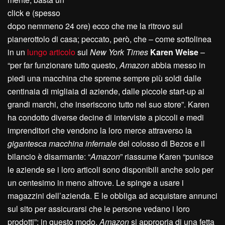
click e (spesso
dopo nemmeno 24 ore) ecco che me la ritrovo sul
pianerottolo di casa; peccato, però, che – come sottolinea
in un
lungo articolo
sul
New York Times
Karen Weise
–
“per far funzionare tutto questo,
Amazon
abbia messo in
piedi una macchina che spreme sempre più soldi dalle
centinaia di migliaia di aziende, dalle piccole start-up ai
grandi marchi, che inseriscono tutto nel suo store”. Karen
ha condotto diverse decine di interviste a piccoli e medi
imprenditori che vendono la loro merce attraverso la
gigantesca macchina infernale
del colosso di Bezos e il
bilancio è disarmante: “
Amazon
” riassume Karen “punisce
le aziende se i loro articoli sono disponibili anche solo per
un centesimo in meno altrove. Le spinge a usare i
magazzini dell’azienda. E le obbliga ad acquistare annunci
sul sito per assicurarsi che le persone vedano i loro
prodotti”; in questo modo,
Amazon
si appropria di una fetta