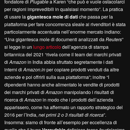
fondatore di
Plugable
a Karen “che può e vuole ostacolarci
per ragioni imprevedibili in qualsiasi momento”. La pratica
di usare la
gigantesca mole di dati
che passa per la
piattaforma per fare concorrenza sleale ai rivenditori è stata
particolarmente accentuata nell’enorme mercato indiano:
“Una gigantesca mole di documenti analizzati da
Reuters
”
si legge in un
lungo articolo
dell’agenzia di stampa
britannica del 2021 “rivela come il team dei marchi privati
di
Amazon
in India abbia sfruttato segretamente i dati
interni di
Amazon.in
per copiare prodotti venduti da altre
aziende e poi offrirli sulla sua piattaforma”; inoltre “I
dipendenti hanno anche alimentato le vendite di prodotti
dei marchi privati di
Amazon
manipolando i risultati di
ricerca di
Amazon
in modo che i prodotti dell’azienda
apparissero, come ha affermato un rapporto strategico del
2016 per l’India,
nei primi 2 o 3 risultati di ricerca
”.
Insomma: siamo di fronte all’esempio per eccellenza di
quello che il buon
Varoufakis
definisce
tecno-feudalesimo