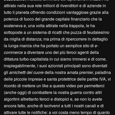
attirato nella sua rete milioni di rivenditori e di aziende in
tutto il pianeta offrendo condizioni vantaggiose grazie alla
potenza di fuoco del grande capitale finanziario che la
sosteneva e, una volta attirate nella trappola, le ha
sottoposte a un sistema di ricatti che puzza di feudalesimo
da miglia di distanza; ma prima di ripercorrere in dettaglio
la lunga marcia che ha portato un semplice sito di
e-
commerce
a diventare uno dei più feroci agenti della
dittatura turbo-capitalista in cui siamo immersi e di come,
inspiegabilmente, i suoi azionisti principali sono diventati
gli
amichetti del cuore
della nostra amata premier, paladina
delle piccole imprese e santa protettrice delle partite IVA, vi
ricordo di mettere un like a questo video per permetterci
(anche oggi) di combattere la nostra guerra contro altri
algoritmi altrettanto feroci e distopici e, se non lo avete
ancora fatto, anche di iscrivervi a tutti i nostri canali e di
attivare tutte le notifiche: a voi costa meno tempo di quanto