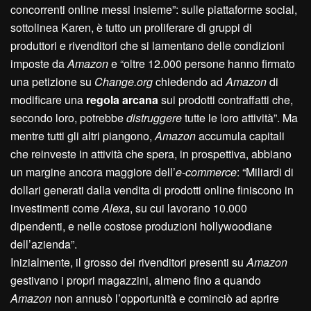
concorrenti online messi insieme”: sulle piattaforme social,
sottolinea Karen, è tutto un proliferare di gruppi di
produttori e rivenditori che si lamentano delle condizioni
imposte da
Amazon
e “oltre 12.000 persone hanno firmato
una petizione su
Change.org
chiedendo ad
Amazon
di
modificare una
regola arcana
sui prodotti contraffatti che,
secondo loro, potrebbe
distruggere
tutte le loro attività”. Ma
mentre tutti gli altri piangono,
Amazon
accumula capitali
che reinveste in attività che spera, in prospettiva, abbiano
un margine ancora maggiore dell’
e-commerce
: “Miliardi di
dollari generati dalla vendita di prodotti online finiscono in
investimenti come
Alexa
, su cui lavorano 10.000
dipendenti, e nelle costose produzioni hollywoodiane
dell’azienda”.
Inizialmente, il grosso dei rivenditori presenti su
Amazon
gestivano i propri magazzini, almeno fino a quando
Amazon
non annusò l’opportunità e cominciò ad aprire