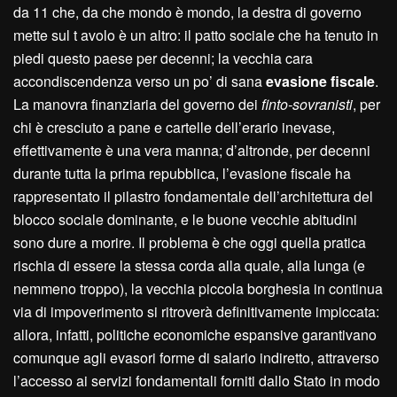
da 11 che, da che mondo è mondo, la destra di governo
mette sul t avolo è un altro: il patto sociale che ha tenuto in
piedi questo paese per decenni; la vecchia cara
accondiscendenza verso un po’ di sana
evasione fiscale
.
La manovra finanziaria del governo dei
finto-sovranisti
, per
chi è cresciuto a pane e cartelle dell’erario inevase,
effettivamente è una vera manna; d’altronde, per decenni
durante tutta la prima repubblica, l’evasione fiscale ha
rappresentato il pilastro fondamentale dell’architettura del
blocco sociale dominante, e le buone vecchie abitudini
sono dure a morire. Il problema è che oggi quella pratica
rischia di essere la stessa corda alla quale, alla lunga (e
nemmeno troppo), la vecchia piccola borghesia in continua
via di impoverimento si ritroverà definitivamente impiccata:
allora, infatti, politiche economiche espansive garantivano
comunque agli evasori forme di salario indiretto, attraverso
l’accesso ai servizi fondamentali forniti dallo Stato in modo