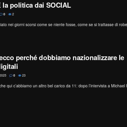
a politica dai SOCIAL
2
0
iato nei giorni scorsi come se niente fosse, come se si trattasse di robe
ecco perché dobbiamo nazionalizzare le
igitali
2025
23
0
i che qui c’abbiamo un altro bel carico da 11: dopo l’intervista a Michae