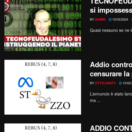
TECNOFEUDA
si impossess
BY
10/03/2024
ADMIN
Quasi nessuno se ne è 
Addio contro
censurare la 
BY
10/02/
OTTOLINATV
L’annuncio è stato lanc
ma ...
ADDIO CONT