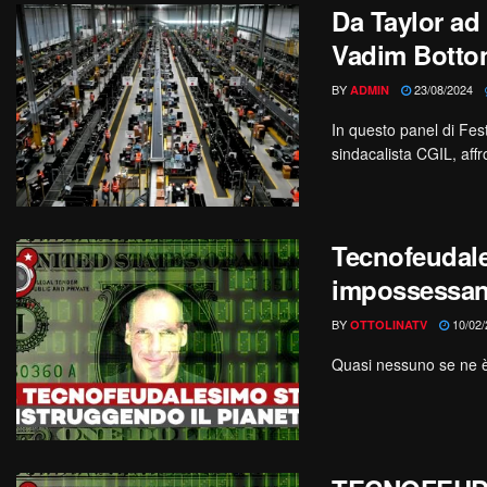
Da Taylor ad
Vadim Botto
BY
23/08/2024
ADMIN
In questo panel di Fes
sindacalista CGIL, affro
Tecnofeudal
impossessano
BY
10/02/
OTTOLINATV
Quasi nessuno se ne è 