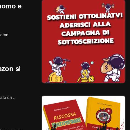
Cuomo e
Cuomo,
zon si
to da ...