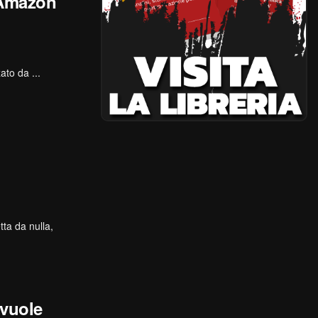
 Amazon
to da ...
tta da nulla,
vuole