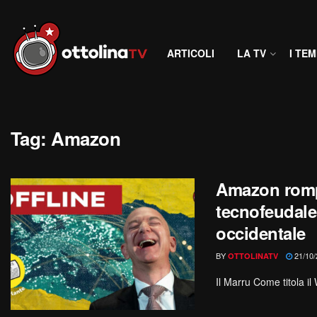
ARTICOLI
LA TV
I TEM
Tag:
Amazon
Amazon rompe
tecnofeudal
occidentale
BY
21/10/
OTTOLINATV
Il Marru Come titola il 