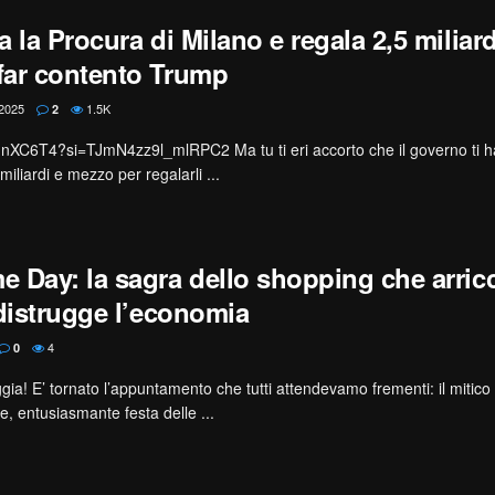
 la Procura di Milano e regala 2,5 miliard
far contento Trump
2025
1.5K
2
unXC6T4?si=TJmN4zz9l_mlRPC2 Ma tu ti eri accorto che il governo ti 
miliardi e mezzo per regalarli ...
 Day: la sagra dello shopping che arricc
 distrugge l’economia
4
0
eggia! E’ tornato l’appuntamento che tutti attendevamo frementi: il mitic
e, entusiasmante festa delle ...