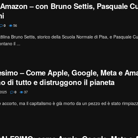
 Amazon – con Bruno Settis, Pasquale 
ni
56
0
t8lina Bruno Settis, storico della Scuola Normale di Pisa, e Pasquale 
ntano il ...
esimo – Come Apple, Google, Meta e Ama
 di tutto e distruggono il pianeta
2025
37
0
accorto, ma il capitalismo è già morto da un pezzo ed è stato rimpiazza