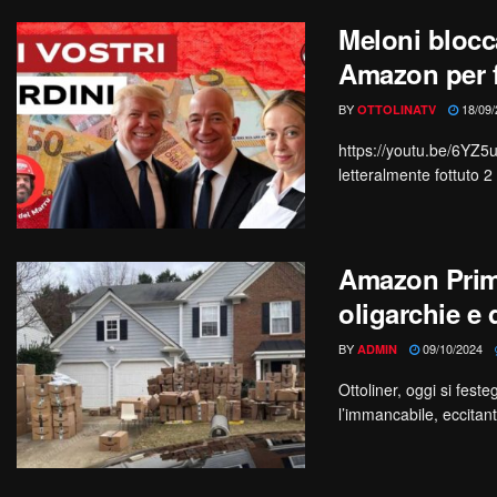
Meloni blocca
Amazon per 
BY
18/09/
OTTOLINATV
https://youtu.be/6YZ5
letteralmente fottuto 2 
Amazon Prime
oligarchie e
BY
09/10/2024
ADMIN
Ottoliner, oggi si fest
l’immancabile, eccitant