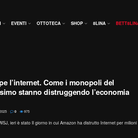
I
EVENTI
OTTOTECA
SHOP
8LINA
BETT8LIN
 l’internet. Come i monopoli del
esimo stanno distruggendo l’economia
2025
975
0
WSJ, ieri è stato Il giorno in cui Amazon ha distrutto Internet per milioni d