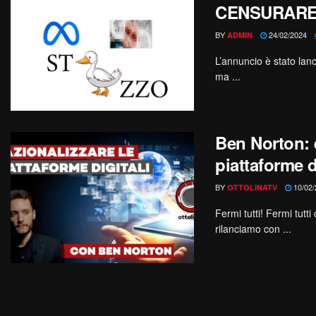
CENSURARE l
BY
24/02/2024
ADMIN
L’annuncio è stato lanc
ma ...
Ben Norton: 
piattaforme d
BY
10/02/
OTTOLINATV
Fermi tutti! Fermi tutt
rilanciamo con ...