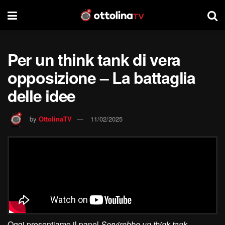
Per un think tank di vera
opposizione – La battaglia
delle idee
by
OttolinaTV
11/02/2025
Oggi presentiamo il panel
Servirebbe un think tank