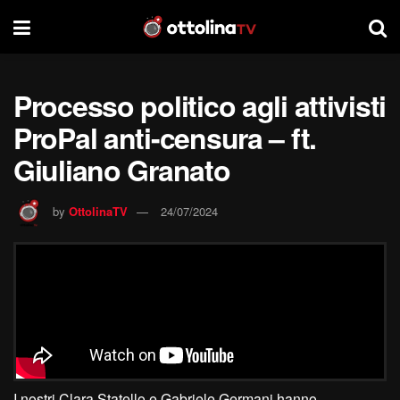
Processo politico agli attivisti
ProPal anti-censura – ft.
Giuliano Granato
by
OttolinaTV
24/07/2024
I nostri Clara Statello e Gabriele Germani hanno