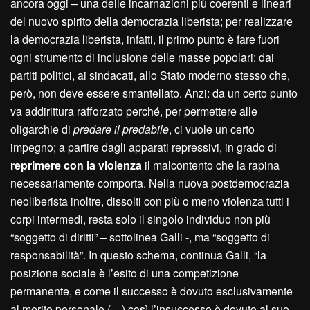
ancora oggi – una delle incarnazioni più coerenti e lineari
del nuovo spirito della democrazia liberista; per realizzare
la democrazia liberista, infatti, il primo punto è fare fuori
ogni strumento di inclusione delle masse popolari: dai
partiti politici, ai sindacati, allo Stato moderno stesso che,
però, non deve essere smantellato. Anzi: da un certo punto
va addirittura rafforzato perché, per permettere alle
oligarchie di
predare il predabile
, ci vuole un certo
impegno; a partire dagli apparati repressivi, in grado di
reprimere con la violenza
il malcontento che la rapina
necessariamente comporta. Nella nuova postdemocrazia
neoliberista inoltre, dissolti con più o meno violenza tutti i
corpi intermedi, resta solo il singolo individuo non più
“soggetto di diritti” – sottolinea Galli -, ma “soggetto di
responsabilità”. In questo schema, continua Galli, “la
posizione sociale è l’esito di una competizione
permanente, e come il successo è dovuto esclusivamente
al merito personale (…) così l’insuccesso è dovuto al suo