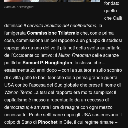
fondato
Samuel P. Huntington
quello
che Galli
definisce
il cervello analitico del neoliberismo
, la
famigerata
Commissione Trilaterale
che, come prima
cosa, commissiona un bel rapporto a un gruppo di studiosi
capeggiato da uno dei volti più noti della svolta autoritaria
dell’Occidente collettivo: il
Milton Friedman
delle scienze
politiche
Samuel P. Hungtington
, lo stesso che –
esattamente 20 anni dopo – con la sua teoria sullo scontro
di civiltà gettò le basi teoriche della prima grande guerra
USA contro l’ascesa del Sud globale che prese il nome di
War on Terror.
La tesi del rapporto era molto semplice: il
capitalismo è messo a repentaglio da un eccesso di
democrazia; è arrivata l’ora di reagire con ogni mezzo
necessario. Poche settimane dopo gli USA sostenevano il
colpo di Stato di
Pinochet
in Cile, il cui regime rimane –