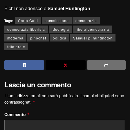
E chi non aderisce è
S
amuel
H
untington
Tags:
Carlo Galli
commissione
democrazia
democrazia liberista
ideologia
liberaldemocrazia
moderna
pinochet
politica
Samuel p. huntington
trilaterale
Lascia un commento
Il tuo indirizzo email non sarà pubblicato.
I campi obbligatori sono
contrassegnati
*
Commento
*