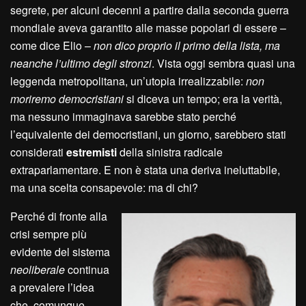
segrete, per alcuni decenni a partire dalla seconda guerra
mondiale aveva garantito alle masse popolari di essere –
come dice Elio –
non dico proprio il primo della lista, ma
neanche l’ultimo degli stronzi
. Vista oggi sembra quasi una
leggenda metropolitana, un’utopia irrealizzabile:
non
moriremo democristiani
si diceva un tempo; era la verità,
ma nessuno immaginava sarebbe stato perché
l’equivalente dei democristiani, un giorno, sarebbero stati
considerati
estremisti
della sinistra radicale
extraparlamentare. E non è stata una deriva ineluttabile,
ma una scelta consapevole: ma di chi?
Perché di fronte alla
crisi sempre più
evidente del sistema
neoliberale
continua
a prevalere l’idea
che, comunque,