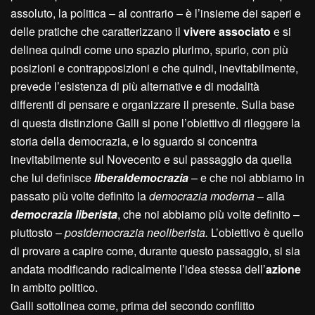
assoluto, la politica – al contrario – è l’insieme dei saperi e
delle pratiche che caratterizzano il
vivere associato
e si
delinea quindi come uno spazio plurimo, spurio, con più
posizioni e contrapposizioni e che quindi, inevitabilmente,
prevede l’esistenza di più alternative e di modalità
differenti di pensare e organizzare il presente. Sulla base
di questa distinzione Galli si pone l’obiettivo di rileggere la
storia della democrazia, e lo sguardo si concentra
inevitabilmente sul Novecento e sul passaggio da quella
che lui definisce
liberaldemocrazia
– e che noi abbiamo in
passato più volte definito la
democrazia moderna
– alla
democrazia liberista
, che noi abbiamo più volte definito –
piuttosto –
postdemocrazia neoliberista.
L’obiettivo è quello
di provare a capire come, durante questo passaggio, si sia
andata modificando radicalmente l’idea stessa dell’
azione
in ambito politico.
Galli sottolinea come, prima del secondo conflitto