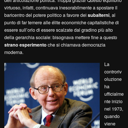
dell’articolazione politica. Troppa grazia! Questo equilibrio
virtuoso, infatti, continuava inesorabilmente a spostare il
baricentro del potere politico a favore dei
subalterni
, al
punto di far temere alle élite economiche capitalistiche di
essere sull’orlo di essere scalzate dal gradino più alto
della gerarchia sociale: bisognava mettere fine a questo
strano esperimento
che si chiamava democrazia
moderna.
La
controriv
oluzione
ha
ufficialme
nte inizio
nel 1973,
quando
viene