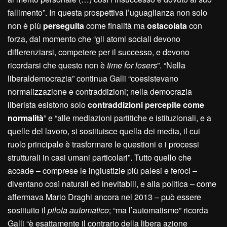
fallimento”. In questa prospettiva l’uguaglianza non solo
non è più
perseguita
come finalità ma
ostacolata
con
forza, dal momento che “gli atomi sociali devono
differenziarsi, competere per il successo, e devono
ricordarsi che questo non è
time for losers
”. “Nella
liberaldemocrazia” continua Galli “coesistevano
normalizzazione e contraddizioni; nella democrazia
liberista esistono solo
contraddizioni percepite come
normalità
” e “alle mediazioni partitiche e istituzionali, e a
quelle del lavoro, si sostituisce quella dei media, il cui
ruolo principale è trasformare le questioni e i processi
strutturali in casi umani particolari”. Tutto quello che
accade – comprese le ingiustizie più palesi e feroci –
diventano così naturali ed inevitabili, e alla politica – come
affermava Mario Draghi ancora nel 2013 – può essere
sostituito il
pilota automatico
; “ma l’automatismo” ricorda
Galli “è esattamente il contrario della libera azione