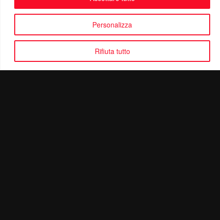
Personalizza
Rifiuta tutto
Politica di Riservatezza
Mail:
info@ottolinatv.it
Pec:
giulianomarrucci@pec.it
P. IVA: 01780540504
Ottolina TV | © Copyright 2024 | Tutti i diritti riservati