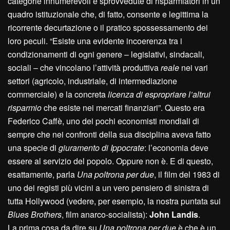
categorie innumerevoli e sprovvedute di risparmiatori in un
quadro istituzionale che, di fatto, consente e legittima la
ricorrente decurtazione o il pratico spossessamento dei
loro peculi. “Esiste una evidente incoerenza tra i
condizionamenti di ogni genere – legislativi, sindacali,
sociali – che vincolano l’attività produttiva
reale
nei vari
settori (agricolo, industriale, di intermediazione
commerciale) e la concreta
licenza di espropriare l’altrui
risparmio
che esiste nei mercati finanziari”. Questo era
Federico Caffè, uno dei pochi economisti mondiali di
sempre che nei confronti della sua disciplina aveva fatto
una specie di
giuramento di Ippocrate
: l’economia deve
essere al servizio del popolo. Oppure non è. E di questo,
esattamente, parla
Una poltrona per due
, il film del 1983 di
uno dei registi più vicini a un vero pensiero di sinistra di
tutta Hollywood (vedere, per esempio, la nostra puntata sui
Blues Brothers
, film anarco-socialista):
John Landis
.
La prima cosa da dire su
Una poltrona per due
è che è un