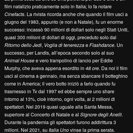
film natalizio praticamente solo in Italia; lo fa notare
Cinefacts
. La rivista ricorda anche che quando il film uscì a
giugno del 1983, appunto (e non a Natale), fu un enorme
successo: incassò 90 milioni di dollari solo negli Stati Uniti,
quasi 300 milioni di dollari di oggi, preceduto solo dal
Ritorno dello Jedi
,
Voglia di tenerezza
e
Flashdance
. Un
successo, per Landis, all’epoca secondo solo al suo
Animal House
e vero trampolino di lancio per Eddie
Murphy, che aveva appena esordito in
48 ore
. Da noi il film
uscì al cinema a gennaio, ma senza sbancare il botteghino
come in America; il vero botto iniziò a farlo quando fu
trasmesso in Tv dal 1997 ed ebbe sempre uno share
intorno al 13%, cioè intorno, ogni volta, ai 2 milioni di
spettatori. Nel 2019 quasi uguale alla Santa Messa,
superiore al Concerto di Natale e al
Signore degli Anelli
.
Durante la pandemia gli spettatori furono addirittura 3
milioni. Nel 2021, su
Italia Uno
vinse la prima serata.