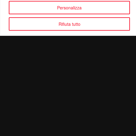
Personalizza
Rifiuta tutto
Politica di Riservatezza
Mail:
info@ottolinatv.it
Pec:
giulianomarrucci@pec.it
P. IVA: 01780540504
Ottolina TV | © Copyright 2024 | Tutti i diritti riservati