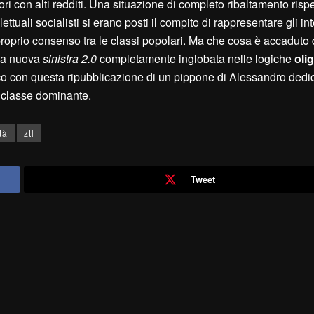
ettori con alti redditi. Una situazione di completo ribaltamento ris
lettuali socialisti si erano posti il compito di rappresentare gli in
l proprio consenso tra le classi popolari. Ma che cosa è accadut
lla nuova
sinistra 2.0
completamente inglobata nelle logiche
oli
co con questa ripubblicazione di un pippone di Alessandro dedi
a classe dominante.
tà
ztl
Tweet