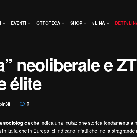
I
EVENTI
OTTOTECA
SHOP
8LINA
BETT8LIN
ra” neoliberale e Z
 élite
0
pin8ff
a sociologica
che indica una mutazione storica fondamentale ne
 sia in Italia che in Europa, ci indicano infatti che, nella stragran