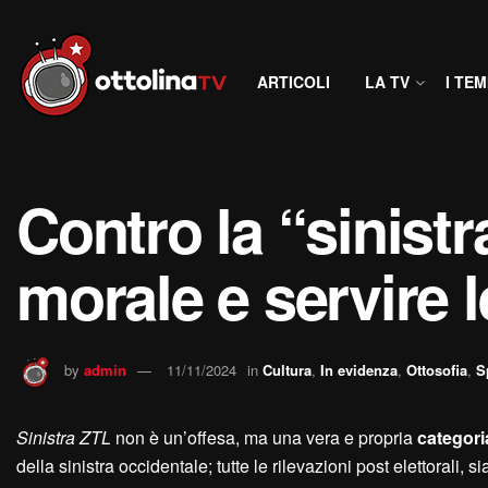
ARTICOLI
LA TV
I TEM
Contro la “sinist
morale e servire le
by
admin
11/11/2024
in
Cultura
,
In evidenza
,
Ottosofia
,
S
Sinistra ZTL
non è un’offesa, ma una vera e propria
categori
della sinistra occidentale; tutte le rilevazioni post elettorali,