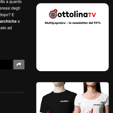
petto a quanto
teressi degli
o dopo? E
garchiche
e
cato ad