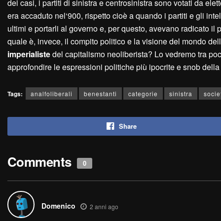
dei casi, i partiti di sinistra e centrosinistra sono votati da el
era accaduto nel‘900, rispetto cioè a quando i partiti e gli intel
ultimi e portarli al governo e, per questo, avevano radicato i
quale è, invece, il compito politico e la visione del mondo de
imperialiste
del capitalismo neoliberista? Lo vedremo tra po
approfondire le espressioni politiche più ipocrite e snob dell
Tags:
analfoliberali
benestanti
categorie
sinistra
socie
Share
Comments
0
Domenico
2 anni ago