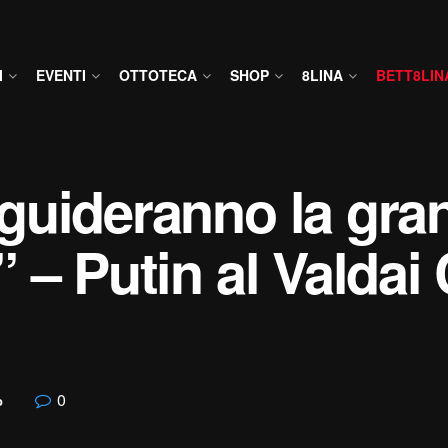
I
EVENTI
OTTOTECA
SHOP
8LINA
BETT8LIN
guideranno la gra
 – Putin al Valdai 
0
o