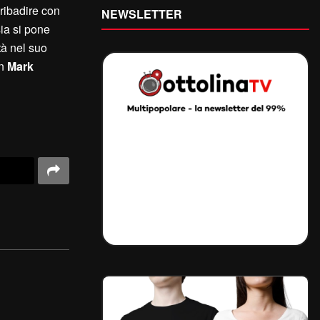
ribadire con
NEWSLETTER
ia si pone
tà nel suo
on
Mark