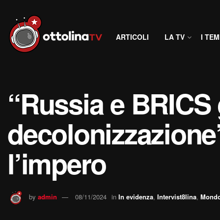
ARTICOLI
LA TV
I TEM
“Russia e BRICS 
decolonizzazione”
l’impero
by
admin
08/11/2024
in
In evidenza
,
Intervist8lina
,
Mond