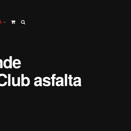
A
nde
Club asfalta