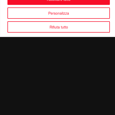
Personalizza
Rifiuta tutto
Politica di Riservatezza
Mail:
info@ottolinatv.it
Pec:
giulianomarrucci@pec.it
P. IVA: 01780540504
Ottolina TV | © Copyright 2024 | Tutti i diritti riservati