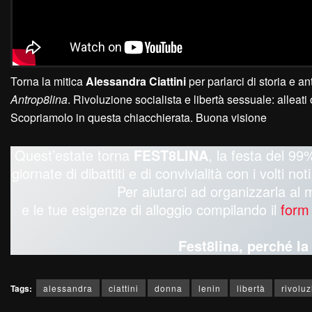
Torna la mitica
Alessandra Ciattini
per parlarci di storia e a
Antrop8lina
. Rivoluzione socialista e libertà sessuale: alleati
Scopriamolo in questa chiacchierata. Buona visione
Quest’estate torna
FEST8LINA
, la festa del 99%
giornate di dibattiti e di convivialità con i volti n
Per aiutarci ad organizzarla al 
e le tue esigenze di alloggio compilando il
form
Fest8lina, perché l
Tags:
alessandra
ciattini
donna
lenin
libertà
rivolu