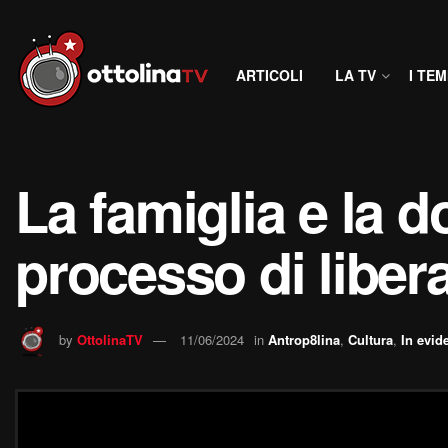
ARTICOLI
LA TV
I TEM
La famiglia e la d
processo di libera
by
OttolinaTV
11/06/2024
in
Antrop8lina
,
Cultura
,
In evid