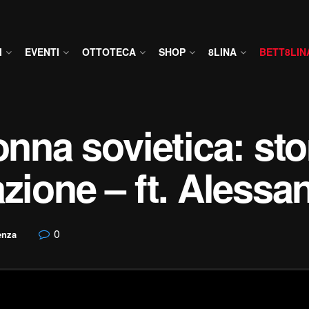
I
EVENTI
OTTOTECA
SHOP
8LINA
BETT8LIN
onna sovietica: sto
zione – ft. Alessan
0
enza