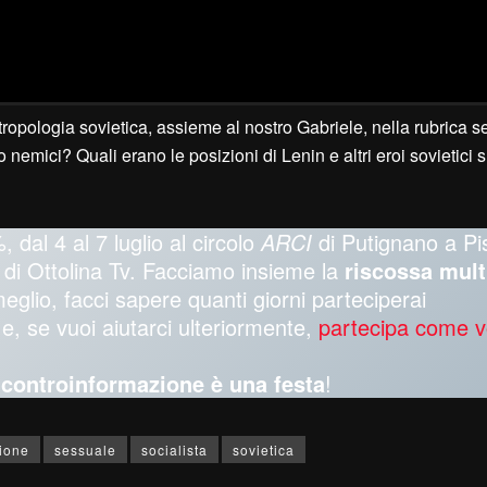
ntropologia sovietica, assieme al nostro Gabriele, nella rubrica s
 o nemici? Quali erano le posizioni di Lenin e altri eroi sovietici
, dal 4 al 7 luglio al circolo
ARCI
di Putignano a Pi
oti di Ottolina Tv. Facciamo insieme la
riscossa mult
meglio, facci sapere quanti giorni parteciperai
e, se vuoi aiutarci ulteriormente,
partecipa come v
a controinformazione è una festa
!
zione
sessuale
socialista
sovietica