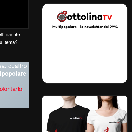
ettimanale
 sul tema?
sa: quattro
ipopolare
!
olontario
.