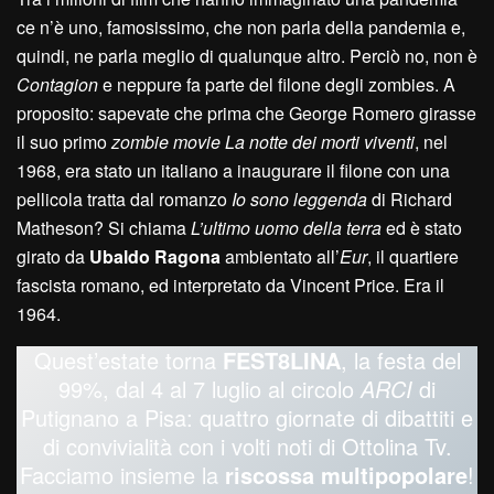
ce n’è uno, famosissimo, che non parla della pandemia e,
quindi, ne parla meglio di qualunque altro. Perciò no, non è
Contagion
e neppure fa parte del filone degli zombies. A
proposito: sapevate che prima che George Romero girasse
il suo primo
zombie movie
La notte dei morti viventi
, nel
1968, era stato un italiano a inaugurare il filone con una
pellicola tratta dal romanzo
Io sono leggenda
di Richard
Matheson? Si chiama
L’ultimo uomo della terra
ed è stato
girato da
Ubaldo Ragona
ambientato all’
Eur
, il quartiere
fascista romano, ed interpretato da Vincent Price. Era il
1964.
Quest’estate torna
FEST8LINA
, la festa del
99%, dal 4 al 7 luglio al circolo
ARCI
di
Putignano a Pisa: quattro giornate di dibattiti e
di convivialità con i volti noti di Ottolina Tv.
Facciamo insieme la
riscossa multipopolare
!