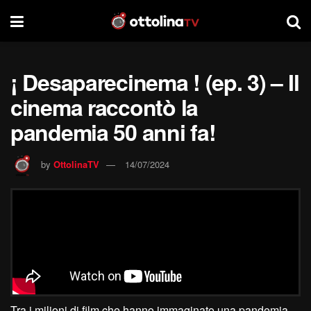
¡ Desaparecinema ! (ep. 3) – Il
cinema raccontò la
pandemia 50 anni fa!
by
OttolinaTV
14/07/2024
Tra i milioni di film che hanno immaginato una pandemia