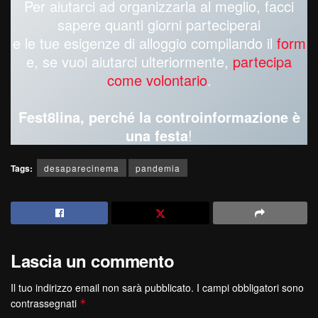
Per aiutarci ad organizzarla al meglio, facci
sapere quanti giorni parteciperai
e le tue esigenze di alloggio compilando il
form
e, se vuoi aiutarci ulteriormente,
partecipa
come volontario
.
Fest8lina, perché la controinformazione è
una festa
!
Tags:
desaparecinema
pandemia
Lascia un commento
Il tuo indirizzo email non sarà pubblicato.
I campi obbligatori sono
contrassegnati
*