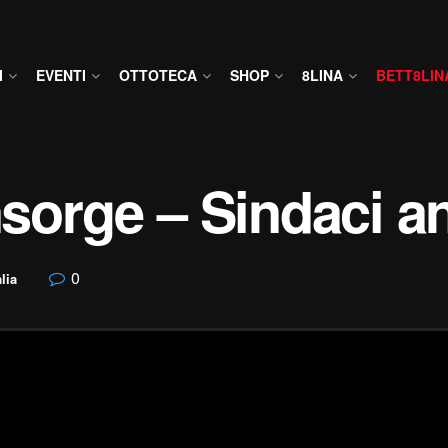
I
EVENTI
OTTOTECA
SHOP
8LINA
BETT8LIN
insorge – Sindaci a
0
alia