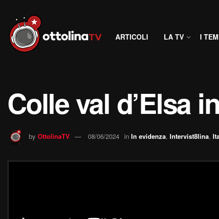
ARTICOLI
LA TV
I TEM
Colle val d’Elsa 
by
OttolinaTV
08/06/2024
in
In evidenza
,
Intervist8lina
,
It