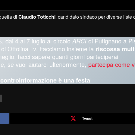
quella di
Claudio Toticchi
, candidato sindaco per diverse liste 
, dal 4 al 7 luglio al circolo
ARCI
di Putignano a Pi
oti di Ottolina Tv. Facciamo insieme la
riscossa mult
meglio, facci sapere quanti giorni parteciperai
e, se vuoi aiutarci ulteriormente,
partecipa come v
a controinformazione è una festa
!
Tweet