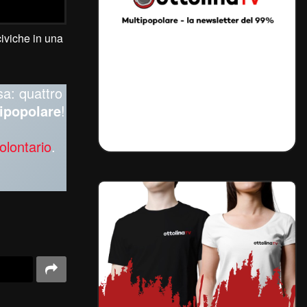
civiche in una
sa: quattro
ipopolare
!
olontario
.