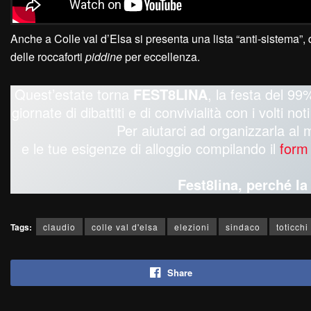
Anche a Colle val d’Elsa si presenta una lista “anti-sistema”, 
delle roccaforti
piddine
per eccellenza.
Quest’estate torna
FEST8LINA
, la festa del 99%
giornate di dibattiti e di convivialità con i volti n
Per aiutarci ad organizzarla al 
e le tue esigenze di alloggio compilando il
form
Fest8lina, perché l
Tags:
claudio
colle val d'elsa
elezioni
sindaco
toticchi
Share