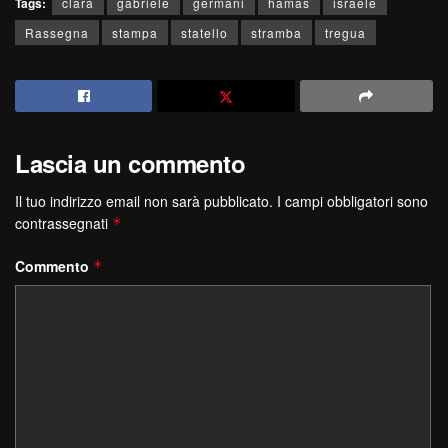
Tags:
clara
gabriele
germani
hamas
israele
Rassegna
stampa
statello
stramba
tregua
Lascia un commento
Il tuo indirizzo email non sarà pubblicato.
I campi obbligatori sono
contrassegnati
*
Commento
*