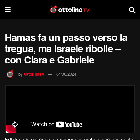
Hamas fa un passo verso la
tregua, ma Israele ribolle –
con Clara e Gabriele
by
OttolinaTV
04/06/2024
Edizione bizzarra della rassegna stramba a cura del nostro