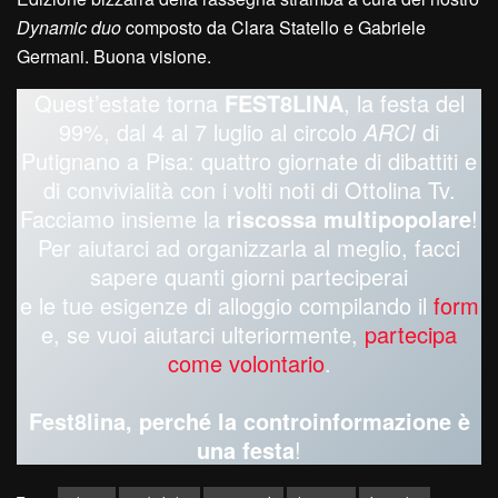
Dynamic duo
composto da Clara Statello e Gabriele
Germani. Buona visione.
Quest’estate torna
FEST8LINA
, la festa del
99%, dal 4 al 7 luglio al circolo
ARCI
di
Putignano a Pisa: quattro giornate di dibattiti e
di convivialità con i volti noti di Ottolina Tv.
Facciamo insieme la
riscossa multipopolare
!
Per aiutarci ad organizzarla al meglio, facci
sapere quanti giorni parteciperai
e le tue esigenze di alloggio compilando il
form
e, se vuoi aiutarci ulteriormente,
partecipa
come volontario
.
Fest8lina, perché la controinformazione è
una festa
!