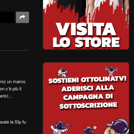
uro) un marco
n c’è più il
ferici…
sate la SIp fu