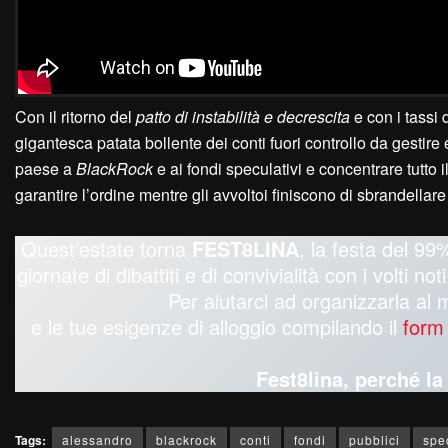
Con il ritorno del
patto di instabilità e decrescita
e con i tassi
gigantesca patata bollente dei conti fuori controllo da gestire
paese a
BlackRock
e ai fondi speculativi e concentrare tutto
garantire l’ordine mentre gli avvoltoi finiscono di sbrandell
Quest’estate torna
FEST8LINA
, la festa del 99%
giornate di dibattiti e di convivialità con i volti n
Per aiutarci ad organizzarla al 
e le tue esigenze di alloggio compilando il
form
Fest8lina, perché l
Tags:
alessandro
blackrock
conti
fondi
pubblici
spe