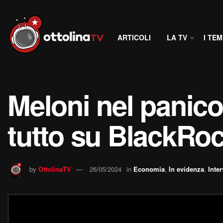
ARTICOLI
LA TV
I TEM
Meloni nel panico 
tutto su BlackRo
by
OttolinaTV
26/05/2024
in
Economia
,
In evidenza
,
Inter