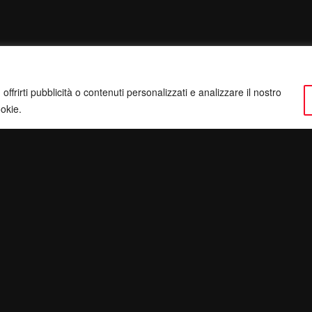
ffrirti pubblicità o contenuti personalizzati e analizzare il nostro
ookie.
ervatezza
Pec:
giulianomarrucci@pec.it