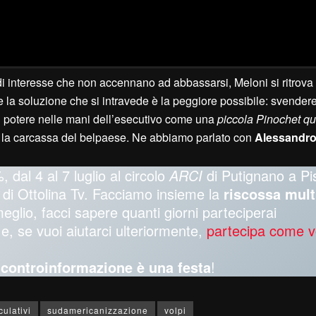
 di interesse che non accennano ad abbassarsi, Meloni si ritrova
 e la soluzione che si intravede è la peggiore possibile: svendere
 il potere nelle mani dell’esecutivo come una
piccola Pinochet qu
are la carcassa del belpaese. Ne abbiamo parlato con
Alessandro
, dal 4 al 7 luglio al circolo
ARCI
di Putignano a Pi
oti di Ottolina Tv. Facciamo insieme la
riscossa mult
meglio, facci sapere quanti giorni parteciperai
e, se vuoi aiutarci ulteriormente,
partecipa come v
a controinformazione è una festa
!
culativi
sudamericanizzazione
volpi