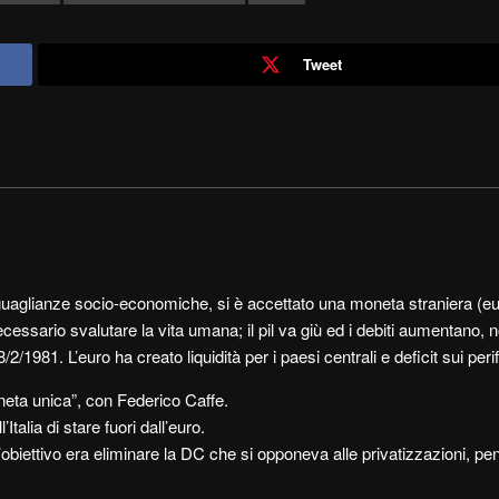
Tweet
seguaglianze socio-economiche, si è accettato una moneta straniera (e
ssario svalutare la vita umana; il pil va giù ed i debiti aumentano, no
/2/1981. L’euro ha creato liquidità per i paesi centrali e deficit sui peri
oneta unica”, con Federico Caffe.
talia di stare fuori dall’euro.
biettivo era eliminare la DC che si opponeva alle privatizzazioni, pen