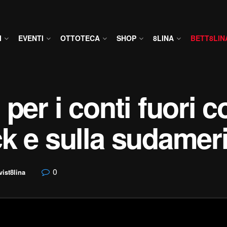
I
EVENTI
OTTOTECA
SHOP
8LINA
BETT8LIN
per i conti fuori c
ck e sulla sudamer
0
vist8lina