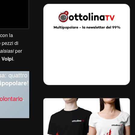
 con la
 pezzi di
alsiasi
per
 Volpi
.
sa: quattro
ipopolare
!
olontario
.