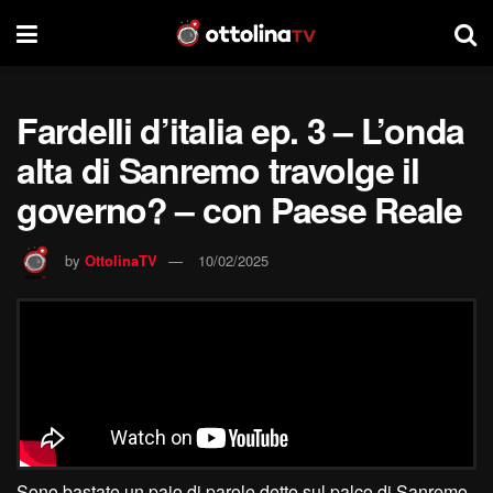
Fardelli d’italia ep. 3 – L’onda
alta di Sanremo travolge il
governo? – con Paese Reale
by
OttolinaTV
10/02/2025
Sono bastate un paio di parole dette sul palco di Sanremo