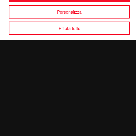
Personalizza
Rifiuta tutto
Politica di Riservatezza
Mail:
info@ottolinatv.it
Pec:
giulianomarrucci@pec.it
P. IVA: 01780540504
Ottolina TV | © Copyright 2024 | Tutti i diritti riservati