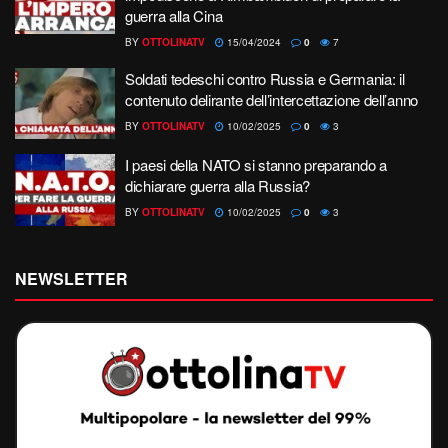
guerra alla Cina
BY
OTTOLINATV
15/04/2024
0
7
Soldati tedeschi contro Russia e Germania: il
contenuto delirante dell’intercettazione dell’anno
BY
OTTOLINATV
10/02/2025
0
3
I paesi della NATO si stanno preparando a
dichiarare guerra alla Russia?
BY
OTTOLINATV
10/02/2025
0
3
NEWSLETTER