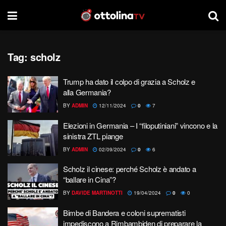
Tag:
scholz
Trump ha dato il colpo di grazia a Scholz e
alla Germania?
BY
ADMIN
12/11/2024
0
7
Elezioni in Germania – I “filoputiniani” vincono e la
sinistra ZTL piange
BY
ADMIN
02/09/2024
0
6
Scholz il cinese: perché Scholz è andato a
“ballare in Cina”?
BY
DAVIDE MARTINOTTI
19/04/2024
0
0
Bimbe di Bandera e coloni suprematisti
impediscono a Rimbambiden di preparare la