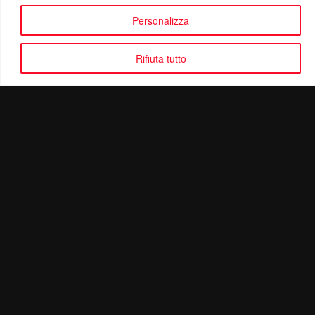
Personalizza
Rifiuta tutto
Politica di Riservatezza
Mail:
info@ottolinatv.it
Pec:
giulianomarrucci@pec.it
P. IVA: 01780540504
Ottolina TV | © Copyright 2024 | Tutti i diritti riservati