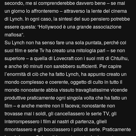
secondo, me si comprenderebbe davvero bene – se mai
un giorno lo affronteremo – attraverso la lente del cinema
di Lynch. In ogni caso, la sintesi del suo pensiero potrebbe
essere questa: “Hollywood è una grande associazione
mafiosa”.
Su Lynch non ha senso fare una sola puntata, perché coi
suoi film e serie Tv ha creato una mitologia pari – se non
superiore – a quella di Lovecraft con i suoi miti di Chtulhu,
e anche 90 minuti non sarebbero sufficienti. Per capire
l’enormità di ciò che ha fatto Lynch, ha appunto creato un
mondo complesso e coerente, oggetto di culto in tutto il
mondo nonostante abbia vissuto travagliatissime vicende
produttive praticamente ogni singola volta che ha fatto un
film – e anche mentre non li faceva; nonostante non
trovasse mai i soldi, gli cancellassero le serie TV, gli
interrompessero i film ai nastri di partenza, glieli
rimontassero e gli bocciassero i pilot di serie. Praticamente