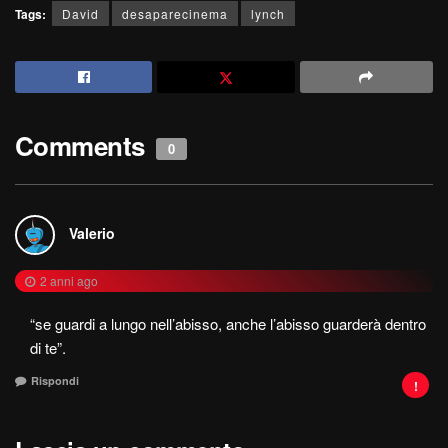
Tags:
David
desaparecinema
lynch
Comments
0
Valerio
2 anni ago
“se guardi a lungo nell’abisso, anche l’abisso guarderà dentro
di te”.
Rispondi