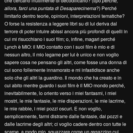
che cercano inutilmente di decodificarlo? (tipo
perché,
allora, farci una puntata di Desaparecinema
?) Perché
limitarlo dentro teorie, opinioni, interpretazioni tematiche?
O forse la resistenza a leggere libri su di lui deriva dal
terrore di poter intuire abissi ancora più profondi di quelli in
cui mi risucchiano i suoi film; o, infine, magari perché
Lynch è MIO: il MIO contatto con i suoi film è mio e di
nessun altro, il mio legame per lui è unico e non voglio
sapere cosa ne pensano gli altri, come fosse una donna di
cui sono follemente innamorato e mi infastidisce anche
solo che gli altri la guardino. Il mondo che ha creato e in
cui abito mentre guardo i suoi film è il MIO mondo perché,
inevitabilmente, lo oriento verso i miei fantasmi, i miei
mostri, le mie fantasie, le mie disperazioni, le mie lacrime,
le mie rabbie, i miei pozzi oscuri. E non voglio,
semplicemente, farmi distrarre dalle fantasie, dai pozzi e
dalle lacrime degli altri; ci voglio cadere dentro con tutte le
scarpe, a modo mio, sguazzare come un
regazzino
cui