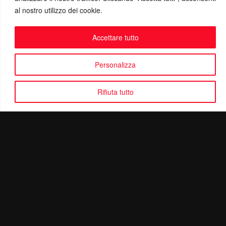
al nostro utilizzo dei cookie.
Accettare tutto
Personalizza
Rifiuta tutto
Politica di Riservatezza
Mail:
info@ottolinatv.it
Pec:
giulianomarrucci@pec.it
P. IVA: 01780540504