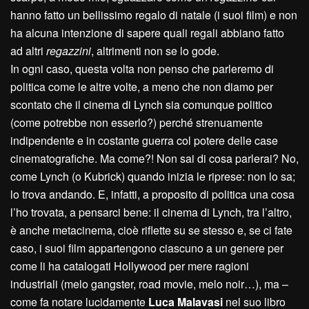
hanno fatto un bellissimo regalo di natale (i suoi film) e non
ha alcuna intenzione di sapere quali regali abbiano fatto
ad altri
regazzini
, altrimenti non se lo gode.
In ogni caso, questa volta non penso che parleremo di
politica come le altre volte, a meno che non diamo per
scontato che il cinema di Lynch sia comunque politico
(come potrebbe non esserlo?) perché strenuamente
indipendente e in costante guerra col potere delle case
cinematografiche. Ma come?! Non sai di cosa parlerai? No,
come Lynch (o Kubrick) quando inizia le riprese: non lo sa;
lo trova andando. E, infatti, a proposito di politica una cosa
l’ho trovata, a pensarci bene: il cinema di Lynch, tra l’altro,
è anche metacinema, cioè riflette su se stesso e, se ci fate
caso, i suoi film appartengono ciascuno a un genere per
come li ha catalogati Hollywood per mere ragioni
industriali (melo gangster, road movie, melo noir…), ma –
come fa notare lucidamente
Luca Malavasi
nel suo libro