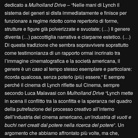
dedicato a
Mulholland Drive
– “Nelle mani di Lynch il
sistema dei generi si disfa immediatamente e finisce per
funzionare a regime ridotto come repertorio di forme,
strutture e figure già polverizzate e svuotate; (…) Il genere
diventa (…) paccottiglia narrativa e ciarpame estetico. (…)
Di questa tradizione che sembra sopravvivere soprattutto
come testimonianza di un rapporto ormai incrinato tra
l’immagine cinematografica e la società americana, il
genere è un
caso
al tempo stesso esemplare e particolare:
ricorda qualcosa, senza poterlo (più) essere.” E sempre
perché il cinema di Lynch riflette sul Cinema, sempre
secondo Luca Malavasi con
Mulholland Drive
“Lynch mette
in scena il conflitto tra la sconfitta e la speranza nel quadro
della putrefazione del processo creativo all’interno
dell’industria del cinema americano,
un’industria di vuoti e
buchi neri creati dal potere nella ricerca del potere
”. Un
argomento che abbiamo affrontato più volte, ma che,