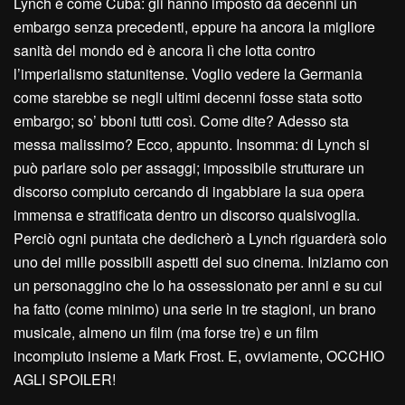
Lynch è come Cuba: gli hanno imposto da decenni un
embargo senza precedenti, eppure ha ancora la migliore
sanità del mondo ed è ancora lì che lotta contro
l’imperialismo statunitense. Voglio vedere la Germania
come starebbe se negli ultimi decenni fosse stata sotto
embargo; so’ bboni tutti così. Come dite? Adesso sta
messa malissimo? Ecco, appunto. Insomma: di Lynch si
può parlare solo per assaggi; impossibile strutturare un
discorso compiuto cercando di ingabbiare la sua opera
immensa e stratificata dentro un discorso qualsivoglia.
Perciò ogni puntata che dedicherò a Lynch riguarderà solo
uno dei mille possibili aspetti del suo cinema. Iniziamo con
un personaggino che lo ha ossessionato per anni e su cui
ha fatto (come minimo) una serie in tre stagioni, un brano
musicale, almeno un film (ma forse tre) e un film
incompiuto insieme a Mark Frost. E, ovviamente, OCCHIO
AGLI SPOILER!