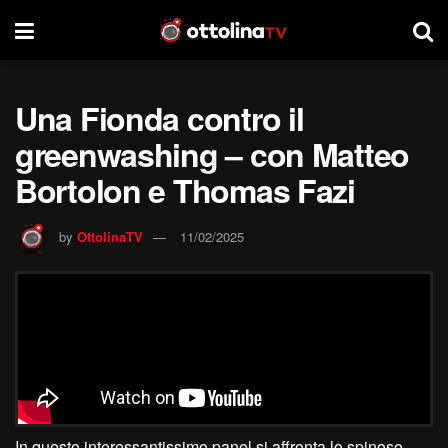
Una Fionda contro il
greenwashing – con Matteo
Bortolon e Thomas Fazi
by
OttolinaTV
11/02/2025
In questo interessantissimo panel si affronta lo spinoso