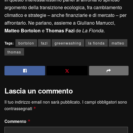
argomento della transizione ecologica, fra cambiamento
climatico e strategie – anche finanziarie e di mercato – per
affrontarlo. Ne parlano, assieme a Giuliano Marrucci,
Matteo Bortolon
e
Thomas Fazi
de
La Fionda
.
Tags:
bortolon
fazi
greenwashing
la fionda
matteo
thomas
Lascia un commento
Il tuo indirizzo email non sarà pubblicato.
I campi obbligatori sono
contrassegnati
*
Commento
*