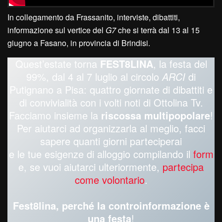
In collegamento da Frassanito, interviste, dibattiti,
informazione sul vertice del
G7
che si terrà dal 13 al 15
giugno a Fasano, in provincia di Brindisi.
Quest’estate torna
FEST8LINA
, la festa del
99%, dal 4 al 7 luglio al circolo
ARCI
di
Putignano a Pisa: quattro giornate di dibattiti e
di convivialità con i volti noti di Ottolina Tv.
Facciamo insieme la
riscossa multipopolare
!
Per aiutarci ad organizzarla al meglio, facci
sapere quanti giorni parteciperai
e le tue esigenze di alloggio compilando il
form
e, se vuoi aiutarci ulteriormente,
partecipa
come volontario
.
Fest8lina, perché la controinformazione è
una festa
!