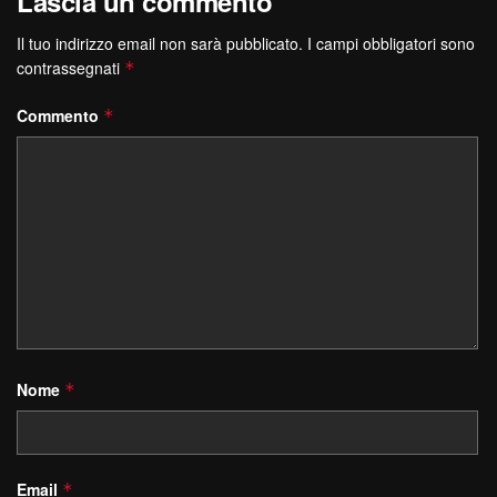
Lascia un commento
Il tuo indirizzo email non sarà pubblicato.
I campi obbligatori sono
contrassegnati
*
Commento
*
Nome
*
Email
*