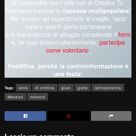
di convivialità con i volti noti di Ottolina Tv.
Facciamo insieme la
riscossa multipopolare
!
Per aiutarci ad organizzarla al meglio, facci
sapere quanti giorni parteciperai
e le tue esigenze di alloggio compilando il
form
e, se vuoi aiutarci ulteriormente,
partecipa
come volontario
.
Fest8lina, perché la controinformazione è
una festa
!
Tags:
amlo
di cristina
giusi
greta
latinoamerica
Messico
morena