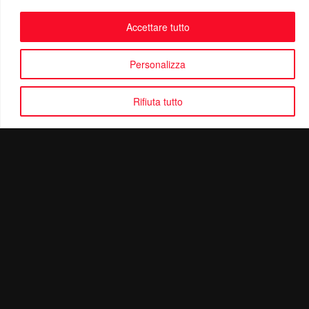
Accettare tutto
Personalizza
Rifiuta tutto
Politica di Riservatezza
Mail:
info@ottolinatv.it
Pec:
giulianomarrucci@pec.it
P. IVA: 01780540504