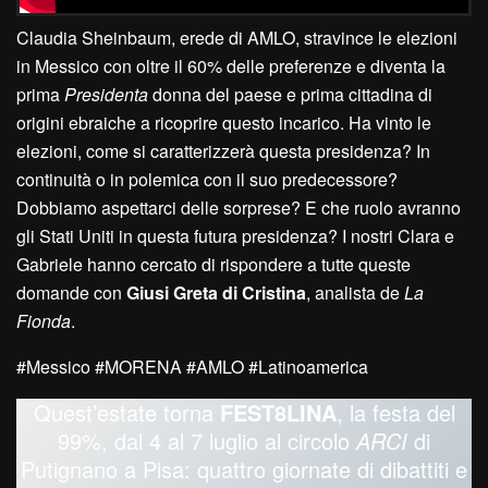
Claudia Sheinbaum, erede di AMLO, stravince le elezioni
in Messico con oltre il 60% delle preferenze e diventa la
prima
Presidenta
donna del paese e prima cittadina di
origini ebraiche a ricoprire questo incarico. Ha vinto le
elezioni, come si caratterizzerà questa presidenza? In
continuità o in polemica con il suo predecessore?
Dobbiamo aspettarci delle sorprese? E che ruolo avranno
gli Stati Uniti in questa futura presidenza? I nostri Clara e
Gabriele hanno cercato di rispondere a tutte queste
domande con
Giusi Greta di Cristina
, analista de
La
Fionda
.
#Messico #MORENA #AMLO #Latinoamerica
Quest’estate torna
FEST8LINA
, la festa del
99%, dal 4 al 7 luglio al circolo
ARCI
di
Putignano a Pisa: quattro giornate di dibattiti e