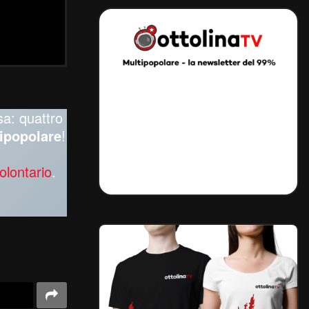
sa: quattro
ipopolare
!
olontario
.