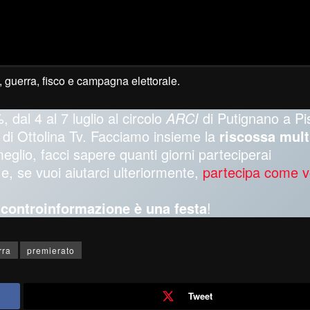
 guerra, fisco e campagna elettorale.
, dal 4 al 7 luglio al circolo
ARCI
di Putignano a Pi
oti di Ottolina Tv. Facciamo insieme la
riscossa mult
meglio, facci sapere quanti giorni parteciperai
e, se vuoi aiutarci ulteriormente,
partecipa come v
a controinformazione è una festa
!
rra
premierato
Tweet