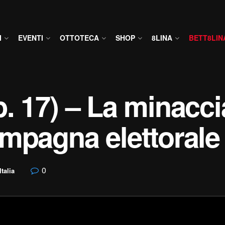
I
EVENTI
OTTOTECA
SHOP
8LINA
BETT8LIN
ep. 17) – La minacc
ampagna elettorale
0
Italia