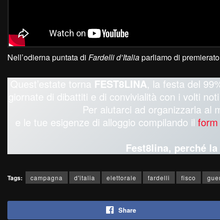
Nell’odierna puntata di
Fardelli d’Italia
parliamo di premierato,
Quest’estate torna
FEST8LINA
, la festa del 99%
giornate di dibattiti e di convivialità con i volti n
Per aiutarci ad organizzarla al 
e le tue esigenze di alloggio compilando il
form
Fest8lina, perché l
Tags:
campagna
d'italia
elettorale
fardelli
fisco
gue
Share