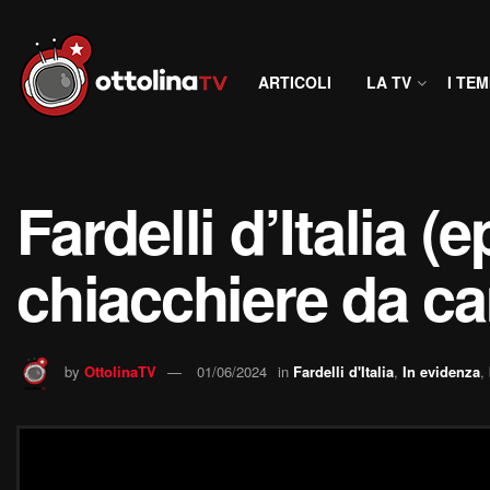
ARTICOLI
LA TV
I TEM
Fardelli d’Italia (
chiacchiere da c
by
OttolinaTV
01/06/2024
in
Fardelli d'Italia
,
In evidenza
,