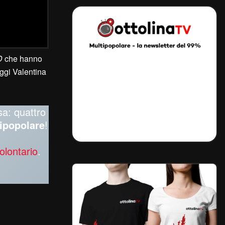
D
che hanno
ggi Valentina
sa: quattro
ipopolare
!
olontario
.