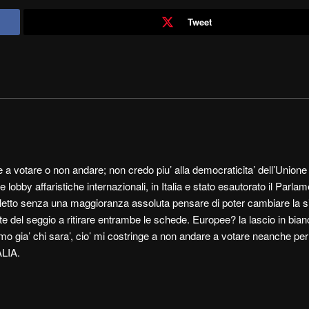
Tweet
votare o non andare; non credo piu’ alla democraticita’ dell’Unione
obby affaristiche internazionali, in Italia e stato esautorato il Parla
letto senza una maggioranza assoluta pensare di poter cambiare la s
e del seggio a ritirare entrambe le schede. Europee? la lascio in bian
iamo gia’ chi sara’, cio’ mi costringe a non andare a votare neanche pe
ALIA.