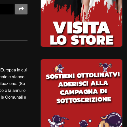
 Europea in cui
mento e stanno
ituazione. (Se
co o la annullo
r le Comunali e