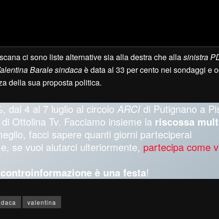
Toscana ci sono liste alternative sia alla destra che alla
sinistra
P
alentina Barale sindaca
è data al 33 per cento nei sondaggi e o
nza della sua proposta politica.
, dal 4 al 7 luglio al circolo
ARCI
di Putignano a Pi
oti di Ottolina Tv. Facciamo insieme la
riscossa mult
meglio, facci sapere quanti giorni parteciperai
e, se vuoi aiutarci ulteriormente,
partecipa come v
a controinformazione è una festa
!
ndaca
valentina