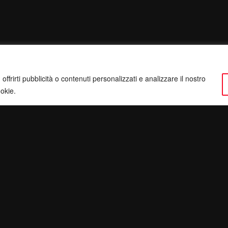
ffrirti pubblicità o contenuti personalizzati e analizzare il nostro
ookie.
ervatezza
Pec:
giulianomarrucci@pec.it