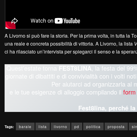
A Livorno si può fare la storia. Per la prima volta, in tutta la 
una reale e concreta possibilità di vittoria. A Livorno, la lista
V
ci ha rilasciato un’intervista per spiegarci il senso e la spera
Quest’estate torna
FEST8LINA
, la festa del 99%
giornate di dibattiti e di convivialità con i volti n
Per aiutarci ad organizzarla al 
e le tue esigenze di alloggio compilando il
form
Fest8lina, perché l
Tags:
barale
lista
livorno
pd
politica
proposta
si