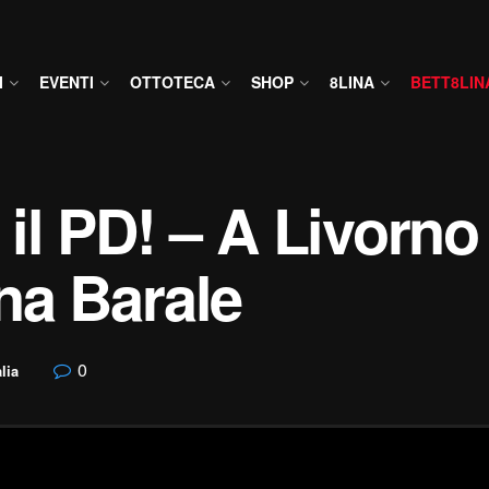
I
EVENTI
OTTOTECA
SHOP
8LINA
BETT8LIN
l PD! – A Livorno 
ina Barale
0
alia