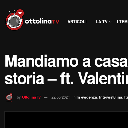
ARTICOLI
LA TV
I TEM
Mandiamo a casa i
storia – ft. Valent
by
OttolinaTV
22/05/2024
in
In evidenza
,
Intervist8lina
,
It