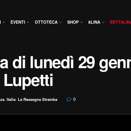
I
EVENTI
OTTOTECA
SHOP
8LINA
BETT8LIN
 di lunedì 29 gen
 Lupetti
0
nza
,
Italia
,
La Rassegna Stramba