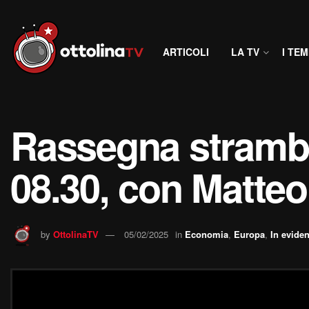
ARTICOLI
LA TV
I TEM
Rassegna stramba
08.30, con Matteo
by
OttolinaTV
05/02/2025
in
Economia
,
Europa
,
In evide